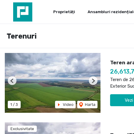
Proprietăți
Ansambluri rezidențial
Terenuri
Teren ara
26,613,
Teren de 2
Previous
Next
Exterior Sud
Vezi
1
/
3
Video
Harta
Exclusivitate