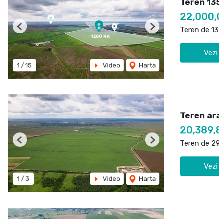
Teren 13
22,000,
Teren de 1
Previous
Next
Vezi
1
/
15
Video
Harta
Teren ara
20,389,
Teren de 2
Previous
Next
Vezi
1
/
3
Video
Harta