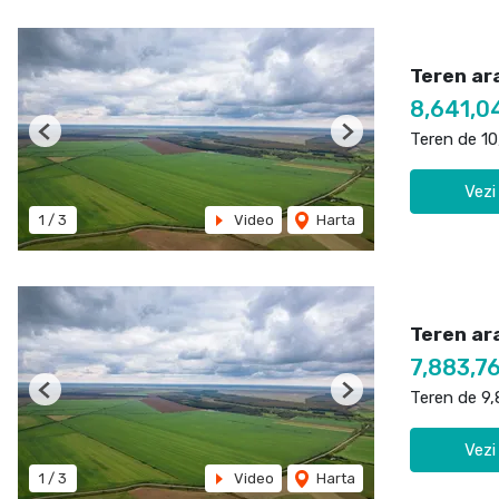
Teren ar
8,641,0
Teren de 1
Previous
Next
Vezi
1
/
3
Video
Harta
Teren ara
7,883,7
Teren de 9
Previous
Next
Vezi
1
/
3
Video
Harta