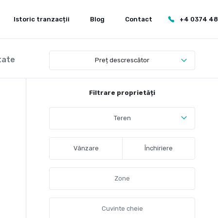
Istoric tranzacții
Blog
Contact
+4 0374 4
tate
Preț descrescător
Filtrare proprietăți
Teren
Vânzare
Închiriere