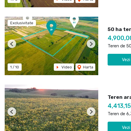
Exclusivitate
50 ha te
4,900,0
Teren de 5
Previous
Next
Vezi
1
/
10
Video
Harta
Teren ara
4,413,1
Teren de 6
Previous
Next
Vezi