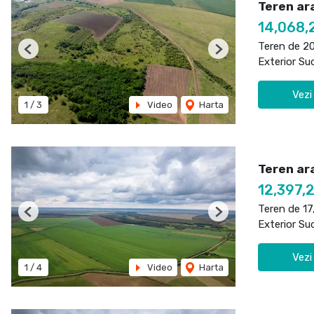
Teren ar
14,068,
Teren de 2
Previous
Next
Exterior Su
Vezi
1
/
3
Video
Harta
Teren ara
12,397,
Teren de 1
Previous
Next
Exterior Su
Vezi
1
/
4
Video
Harta