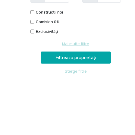
Construcții noi
Comision 0%
Exclusivități
Mai multe filtre
Șterge filtre