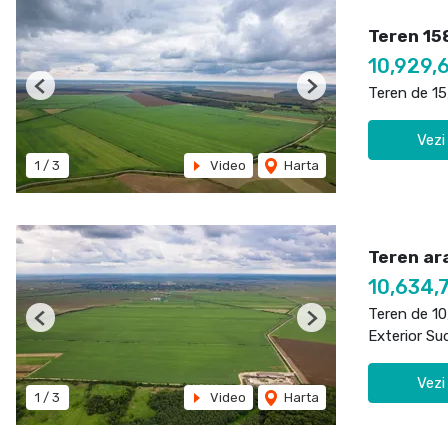
Teren 15
10,929,
Teren de 1
Previous
Next
Vezi
1
/
3
Video
Harta
Teren ara
10,634,
Teren de 1
Previous
Next
Exterior Su
Vezi
1
/
3
Video
Harta