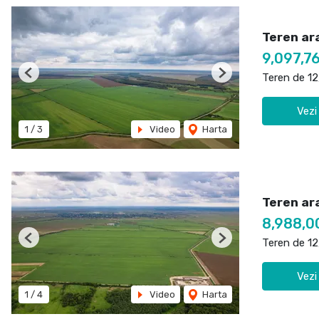
Teren ara
9,097,7
Teren de 1
Previous
Next
Vezi
1
/
3
Video
Harta
Teren ar
8,988,0
Teren de 1
Previous
Next
Vezi
1
/
4
Video
Harta