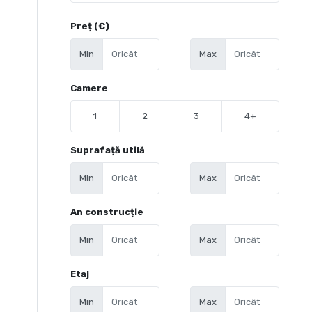
Preț (€)
Min
Max
Camere
1
2
3
4+
Suprafață utilă
Min
Max
An construcție
Min
Max
Etaj
Min
Max