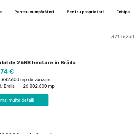
e
Pentru cumpărători
Pentru proprietari
Echipa
371 rezul
bil de 2688 hectare în Brăila
774 €
6,882,600 mp de vânzare
, Braila
26,882,600 mp
 mai multe detalii