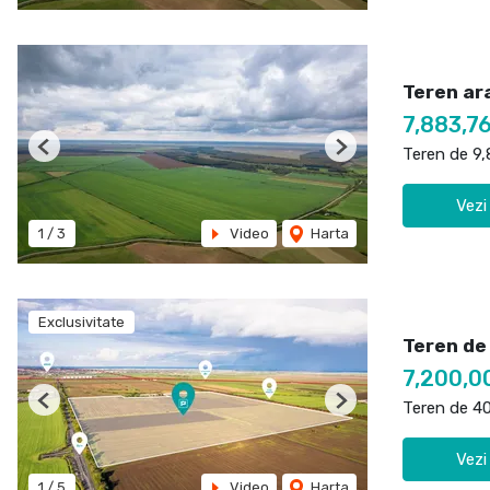
Teren ara
7,883,7
Teren de 9
Previous
Next
Vezi
1
/
3
Video
Harta
Exclusivitate
Teren de
7,200,0
Teren de 4
Previous
Next
Vezi
1
/
5
Video
Harta