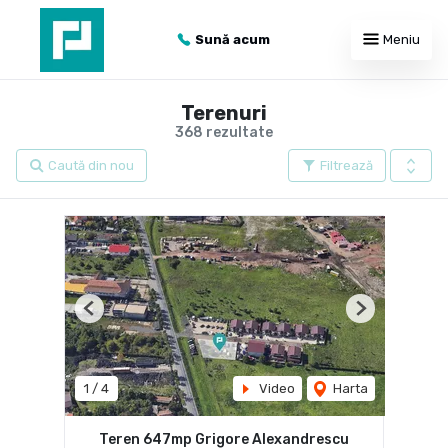
Sună acum
Meniu
Terenuri
368 rezultate
Caută din nou
Filtrează
Previous
Next
1
/
4
Video
Harta
Teren 647mp Grigore Alexandrescu