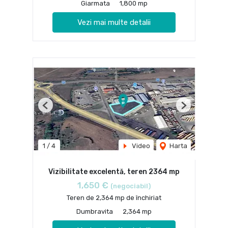
Giarmata
1,800 mp
Vezi mai multe detalii
Previous
Next
1
/
4
Video
Harta
Vizibilitate excelentă, teren 2364 mp
1,650 €
(negociabil)
Teren de 2,364 mp de închiriat
Dumbravita
2,364 mp