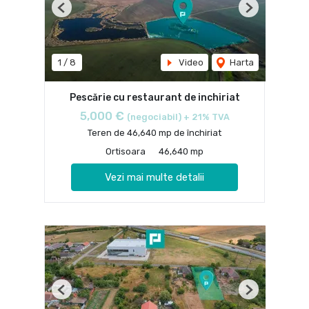
Previous
Next
1
/
8
Video
Harta
Pescărie cu restaurant de inchiriat
5,000 €
(negociabil) + 21% TVA
Teren de 46,640 mp de închiriat
Ortisoara
46,640 mp
Vezi mai multe detalii
Previous
Next