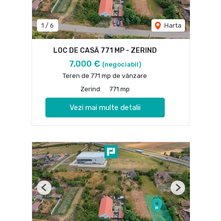
1
/
6
Harta
LOC DE CASĂ 771 MP - ZERIND
7,000 €
(negociabil)
Teren de 771 mp de vânzare
Zerind
771 mp
Vezi mai multe detalii
Previous
Next