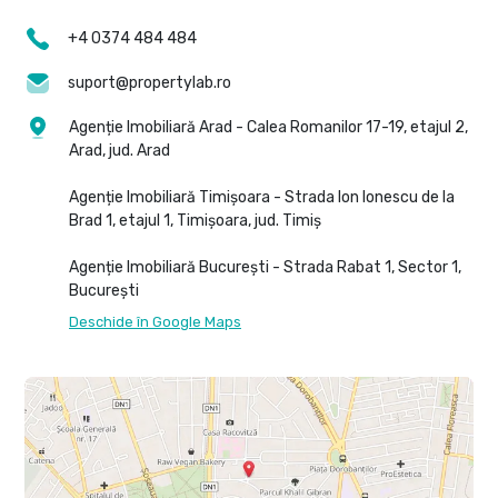
+4 0374 484 484
suport@propertylab.ro
Agenție Imobiliară Arad - Calea Romanilor 17-19, etajul 2,
Arad, jud. Arad
Agenție Imobiliară Timișoara - Strada Ion Ionescu de la
Brad 1, etajul 1, Timișoara, jud. Timiș
Agenție Imobiliară București - Strada Rabat 1, Sector 1,
București
Deschide în Google Maps