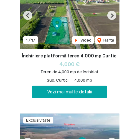
Previous
Next
1
/
17
Video
Harta
Închiriere platformă teren 4.000 mp Curtici
4,000 €
Teren de 4,000 mp de închiriat
Sud, Curtici
4,000 mp
Vezi mai multe detalii
Exclusivitate