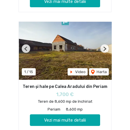
Vezi mai multe detalii
Previous
Next
1
/
15
Video
Harta
Teren și hale pe Calea Aradului din Periam
1,700 €
Teren de 8,600 mp de închiriat
Periam
8,600 mp
Vezi mai multe detalii