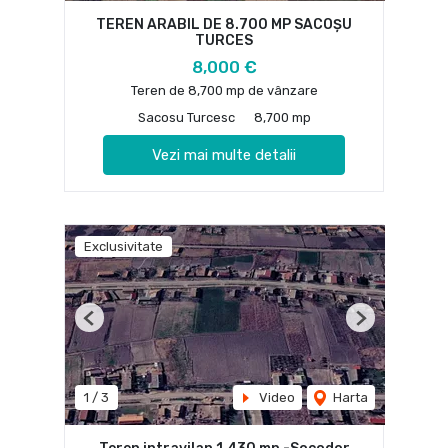
TEREN ARABIL DE 8.700 MP SACOȘU
TURCES
8,000 €
Teren de 8,700 mp de vânzare
Sacosu Turcesc
8,700 mp
Vezi mai multe detalii
Exclusivitate
Previous
Next
1
/
3
Video
Harta