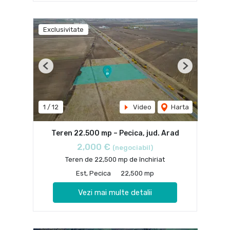
Exclusivitate
Previous
Next
1
/
12
Video
Harta
Teren 22.500 mp – Pecica, jud. Arad
2,000 €
(negociabil)
Teren de 22,500 mp de închiriat
Est, Pecica
22,500 mp
Vezi mai multe detalii