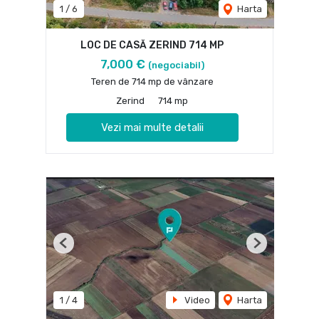
1
/
6
Harta
LOC DE CASĂ ZERIND 714 MP
7,000 €
(negociabil)
Teren de 714 mp de vânzare
Zerind
714 mp
Vezi mai multe detalii
Previous
Next
1
/
4
Video
Harta