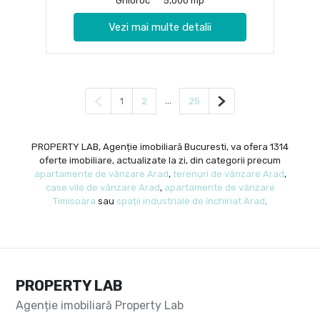
Ghioroc
5,000 mp
Vezi mai multe detalii
Pagina anterioară
...
Pagina următoare
1
2
25
PROPERTY LAB, Agenție imobiliară Bucuresti, va ofera 1314
oferte imobiliare, actualizate la zi, din categorii precum
apartamente de vânzare Arad
,
terenuri de vânzare Arad
,
case vile de vânzare Arad
,
apartamente de vânzare
Timisoara
sau
spații industriale de închiriat Arad
.
PROPERTY LAB