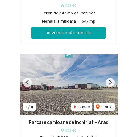
600 €
Teren de 647 mp de închiriat
Mehala, Timisoara
647 mp
Vezi mai multe detalii
Previous
Next
1
/
4
Video
Harta
Parcare camioane de închiriat – Arad
990 €