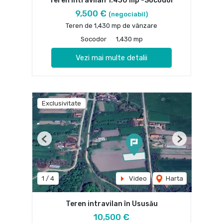
Teren intravilan 1.430 mp -Socodor
9,500 €
(negociabil)
Teren de 1,430 mp de vânzare
Socodor
1,430 mp
Vezi mai multe detalii
Exclusivitate
Previous
Next
1
/
4
Video
Harta
Teren intravilan în Ususău
10,500 €