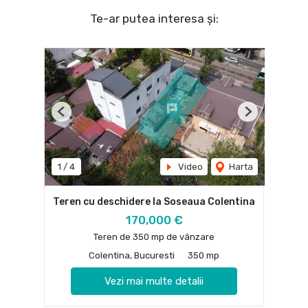
Te-ar putea interesa și:
Previous
Next
1
/
4
Video
Harta
Teren cu deschidere la Soseaua Colentina
170,000 €
Teren de 350 mp de vânzare
Colentina, Bucuresti
350 mp
Vezi mai multe detalii