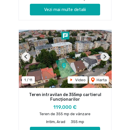
Vezi mai multe detalii
Previous
Next
1
/
11
Video
Harta
Teren intravilan de 355mp cartierul
Funcționarilor
119,000 €
Teren de 355 mp de vânzare
Intim, Arad
355 mp