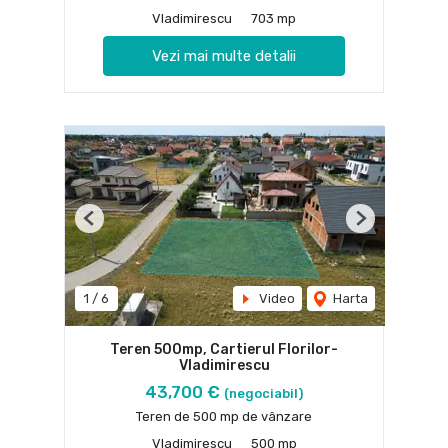
Vladimirescu
703 mp
Vezi mai multe detalii
Previous
Next
1
/
6
Video
Harta
Teren 500mp, Cartierul Florilor-
Vladimirescu
43,700 €
(negociabil)
Teren de 500 mp de vânzare
Vladimirescu
500 mp