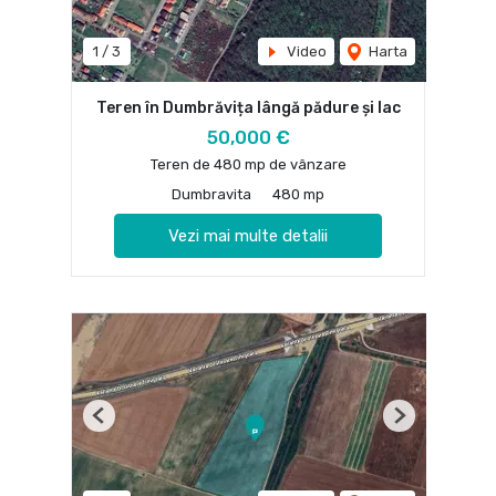
1
/
3
Video
Harta
Teren în Dumbrăvița lângă pădure și lac
50,000 €
Teren de 480 mp de vânzare
Dumbravita
480 mp
Vezi mai multe detalii
Previous
Next