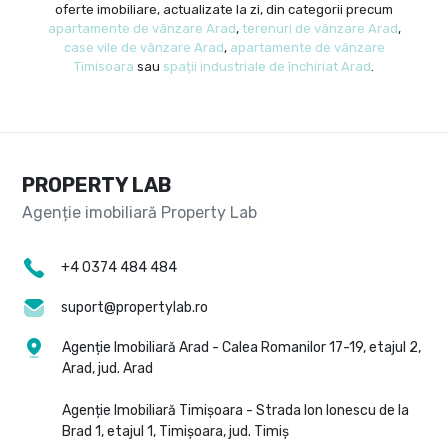
oferte imobiliare, actualizate la zi, din categorii precum
apartamente de vânzare Arad
,
terenuri de vânzare Arad
,
case vile de vânzare Arad
,
apartamente de vânzare
Timisoara
sau
spații industriale de închiriat Arad
.
PROPERTY LAB
+4 0374 484 484
suport@propertylab.ro
Agenție Imobiliară Arad - Calea Romanilor 17-19, etajul 2,
Arad, jud. Arad
Agenție Imobiliară Timișoara - Strada Ion Ionescu de la
Brad 1, etajul 1, Timișoara, jud. Timiș