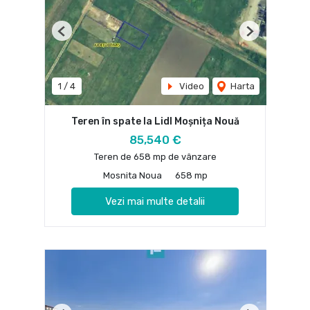
Previous
Next
1
/
4
Video
Harta
Teren în spate la Lidl Moșnița Nouă
85,540 €
Teren de 658 mp de vânzare
Mosnita Noua
658 mp
Vezi mai multe detalii