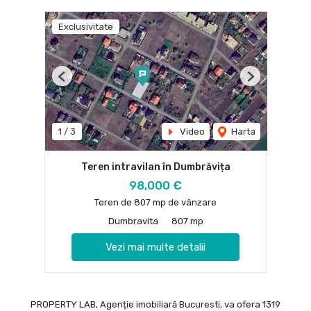
Exclusivitate
Previous
Next
1
/
3
Video
Harta
Teren intravilan în Dumbrăvița
98,000 €
Teren de 807 mp de vânzare
Dumbravita
807 mp
Vezi mai multe detalii
PROPERTY LAB, Agenție imobiliară Bucuresti, va ofera 1319