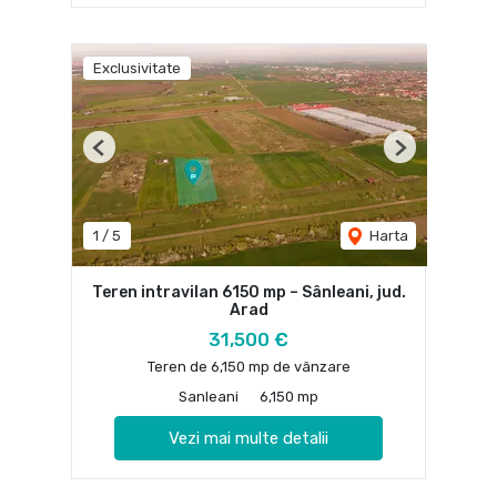
Exclusivitate
Previous
Next
1
/
5
Harta
Teren intravilan 6150 mp – Sânleani, jud.
Arad
31,500 €
Teren de 6,150 mp de vânzare
Sanleani
6,150 mp
Vezi mai multe detalii