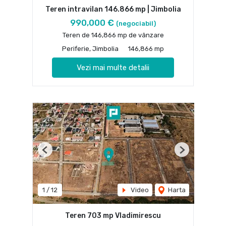
Teren intravilan 146.866 mp | Jimbolia
990,000 €
(negociabil)
Teren de 146,866 mp de vânzare
Periferie, Jimbolia
146,866 mp
Vezi mai multe detalii
Previous
Next
1
/
12
Video
Harta
Teren 703 mp Vladimirescu