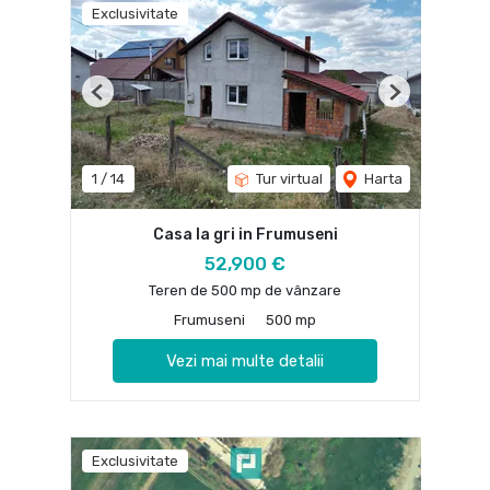
Exclusivitate
Previous
Next
1
/
14
Tur virtual
Harta
Casa la gri in Frumuseni
52,900 €
Teren de 500 mp de vânzare
Frumuseni
500 mp
Vezi mai multe detalii
Exclusivitate