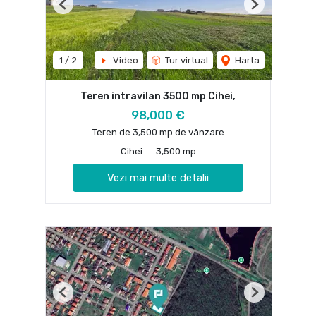
Previous
Next
1
/
2
Video
Tur virtual
Harta
Teren intravilan 3500 mp Cihei,
98,000 €
Teren de 3,500 mp de vânzare
Cihei
3,500 mp
Vezi mai multe detalii
Previous
Next