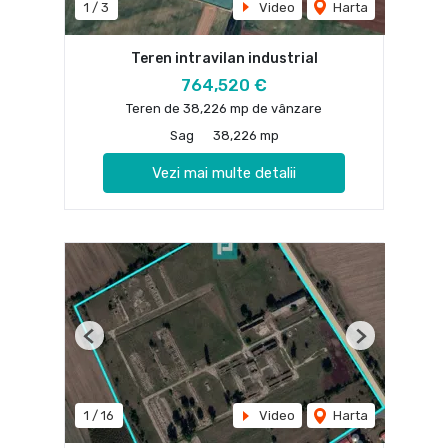
1
/
3
Video
Harta
Teren intravilan industrial
764,520 €
Teren de 38,226 mp de vânzare
Sag
38,226 mp
Vezi mai multe detalii
Previous
Next
1
/
16
Video
Harta