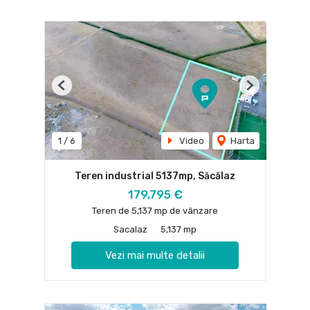
Previous
Next
1
/
6
Video
Harta
Teren industrial 5137mp, Săcălaz
179,795 €
Teren de 5,137 mp de vânzare
Sacalaz
5,137 mp
Vezi mai multe detalii