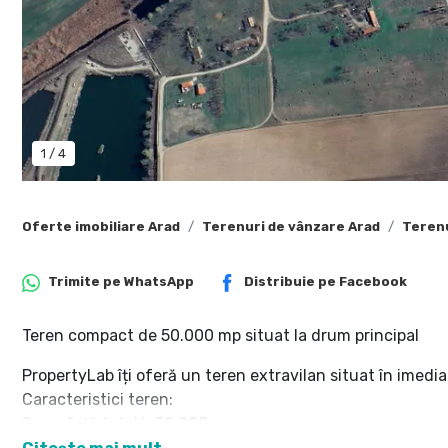
1
/
4
Oferte imobiliare Arad
Terenuri de vânzare Arad
Terenu
Trimite pe
WhatsApp
Distribuie pe
Facebook
Teren compact de 50.000 mp situat la drum principal
PropertyLab îți oferă un teren extravilan situat în imedi
Caracteristici teren:
Suprafață totală: 50.000 mp
Front stradal generos: 120 m