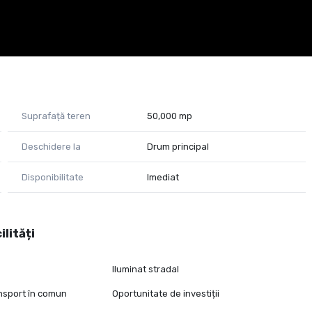
Suprafață teren
50,000 mp
Deschidere la
Drum principal
Disponibilitate
Imediat
ilități
Iluminat stradal
ansport în comun
Oportunitate de investiții