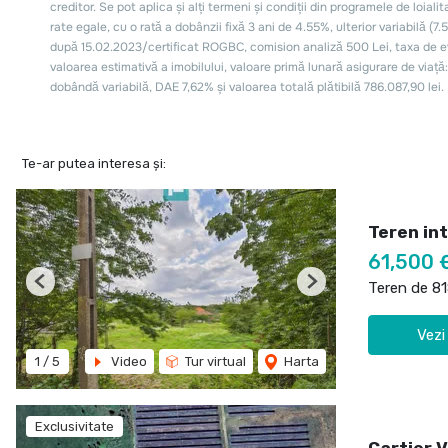
Te-ar putea interesa și:
Teren int
61,500 
Teren de 8
Previous
Next
Vezi
1
/
5
Video
Tur virtual
Harta
Exclusivitate