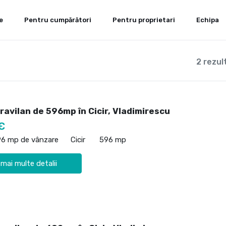
e
Pentru cumpărători
Pentru proprietari
Echipa
2 rezul
ravilan de 596mp în Cicir, Vladimirescu
€
96 mp de vânzare
Cicir
596 mp
 mai multe detalii