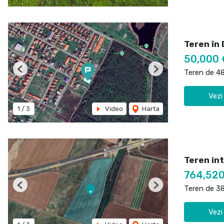
Teren în 
50,000 
Teren de 4
Previous
Next
Vezi
1
/
3
Video
Harta
Teren int
764,520
Teren de 3
Previous
Next
Vezi