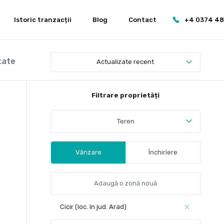
Istoric tranzacții
Blog
Contact
+4 0374 4
tate
Actualizate recent
Filtrare proprietăți
Teren
Vânzare
Închiriere
Cicir (loc. în jud. Arad)