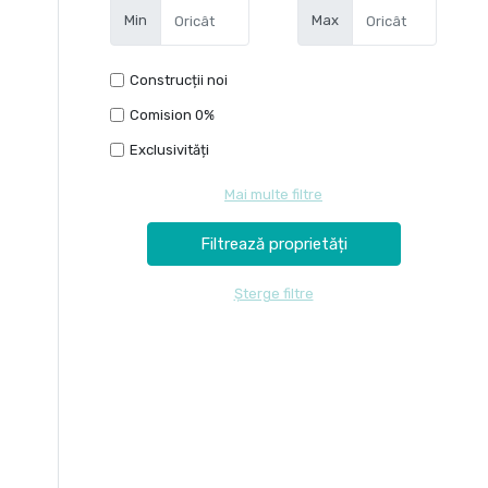
Min
Max
Construcții noi
Comision 0%
Exclusivități
Mai multe filtre
Șterge filtre