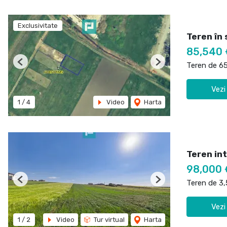
Exclusivitate
Teren în 
85,540 
Teren de 6
Previous
Next
Vezi
1
/
4
Video
Harta
Teren int
98,000 
Teren de 3
Previous
Next
Vezi
1
/
2
Video
Tur virtual
Harta