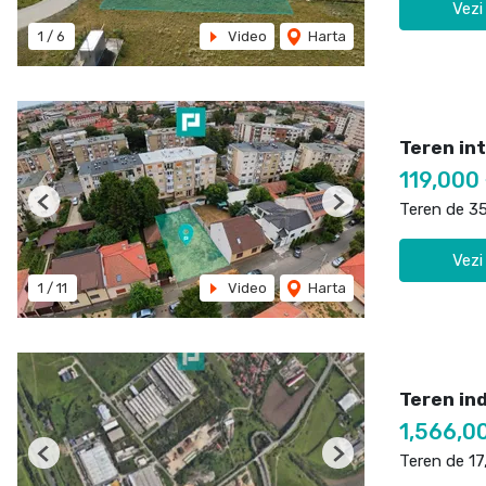
Vezi
1
/
6
Video
Harta
Teren int
119,000
Teren de 3
Previous
Next
Vezi
1
/
11
Video
Harta
Teren ind
1,566,0
Teren de 1
Previous
Next