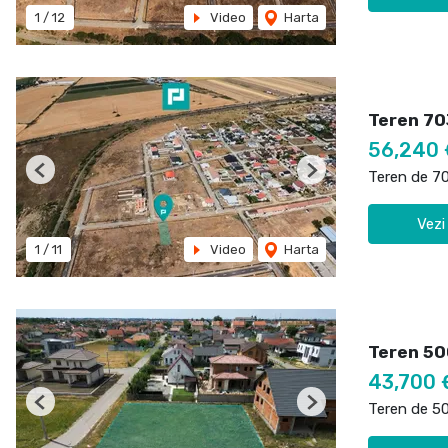
1
/
12
Video
Harta
Teren 70
56,240 
Teren de 7
Previous
Next
Vezi
1
/
11
Video
Harta
Teren 50
43,700
Teren de 5
Previous
Next