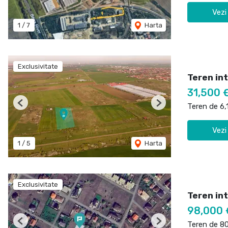
Vezi
1
/
7
Harta
Exclusivitate
Teren int
31,500 
Teren de 6
Previous
Next
Vezi
1
/
5
Harta
Exclusivitate
Teren int
98,000 
Teren de 8
Previous
Next