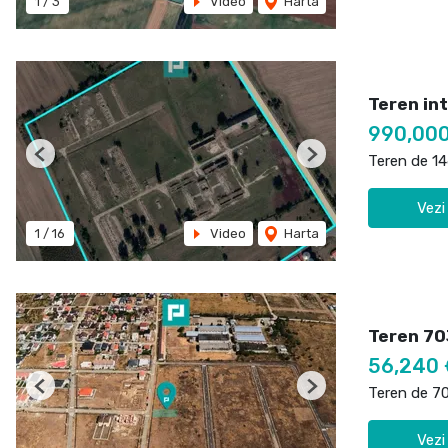
1
/
3
Video
Harta
Teren int
990,00
Teren de 1
Previous
Next
Vezi
1
/
16
Video
Harta
Teren 70
56,240 
Teren de 7
Previous
Next
Vezi