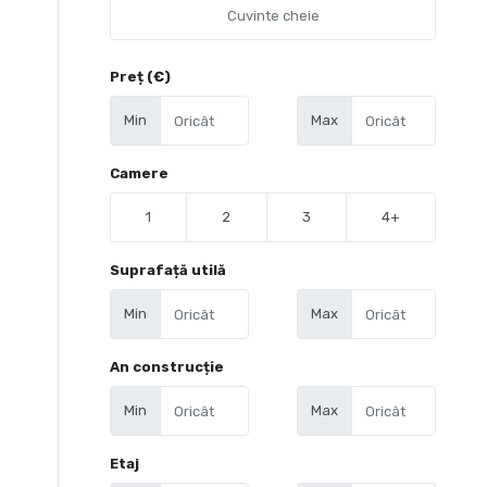
Preț (€)
Min
Max
Camere
1
2
3
4+
Suprafață utilă
Min
Max
An construcție
Min
Max
Etaj