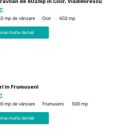
ravilan de 602mp în Cicir, Vladimirescu
€
02 mp de vânzare
Cicir
602 mp
 mai multe detalii
ri in Frumuseni
€
00 mp de vânzare
Frumuseni
500 mp
 mai multe detalii