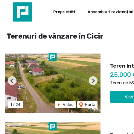
Proprietăți
Ansambluri rezidențial
Terenuri de vânzare în Cicir
Teren int
25,000 
Teren de 5
Previous
Next
Vezi
1
/
24
Video
Harta