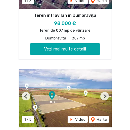
1
/
3
Video
Harta
Teren intravilan în Dumbrăvița
98,000 €
Teren de 807 mp de vânzare
Dumbravita
807 mp
Vezi mai multe detalii
Previous
Next
1
/
5
Video
Harta