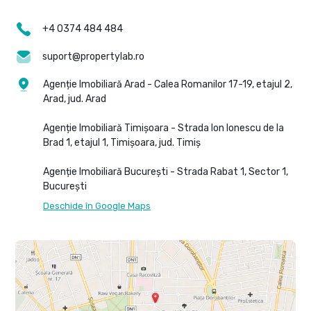
+4 0374 484 484
suport@propertylab.ro
Agenție Imobiliară Arad - Calea Romanilor 17-19, etajul 2,
Arad, jud. Arad
Agenție Imobiliară Timișoara - Strada Ion Ionescu de la
Brad 1, etajul 1, Timișoara, jud. Timiș
Agenție Imobiliară București - Strada Rabat 1, Sector 1,
București
Deschide în Google Maps