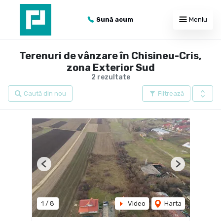
Sună acum
Meniu
Terenuri de vânzare în Chisineu-Cris,
zona Exterior Sud
2 rezultate
Caută din nou
Filtrează
Previous
Next
1
/
8
Video
Harta