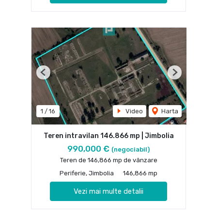
Previous
Next
1
/
16
Video
Harta
Teren intravilan 146.866 mp | Jimbolia
990,000 €
(negociabil)
Teren de 146,866 mp de vânzare
Periferie, Jimbolia
146,866 mp
Vezi mai multe detalii