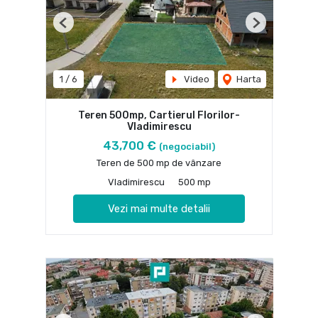
Previous
Next
1
/
6
Video
Harta
Teren 500mp, Cartierul Florilor-
Vladimirescu
43,700 €
(negociabil)
Teren de 500 mp de vânzare
Vladimirescu
500 mp
Vezi mai multe detalii