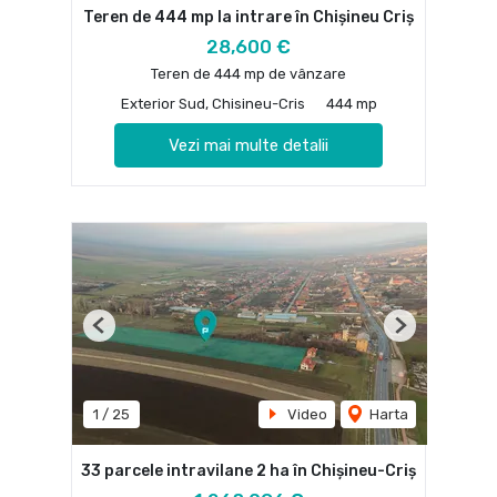
Teren de 444 mp la intrare în Chișineu Criș
28,600 €
Teren de 444 mp de vânzare
Exterior Sud, Chisineu-Cris
444 mp
Vezi mai multe detalii
Previous
Next
1
/
25
Video
Harta
33 parcele intravilane 2 ha în Chișineu-Criș