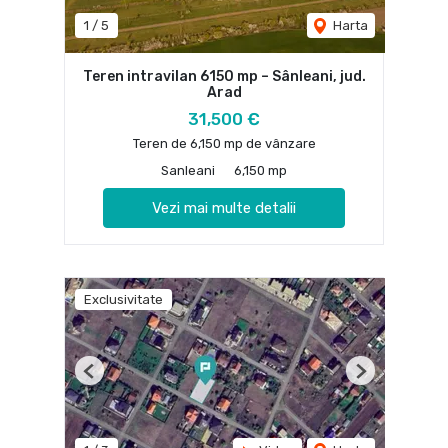
1
/
5
Harta
Teren intravilan 6150 mp – Sânleani, jud.
Arad
31,500 €
Teren de 6,150 mp de vânzare
Sanleani
6,150 mp
Vezi mai multe detalii
Exclusivitate
Previous
Next