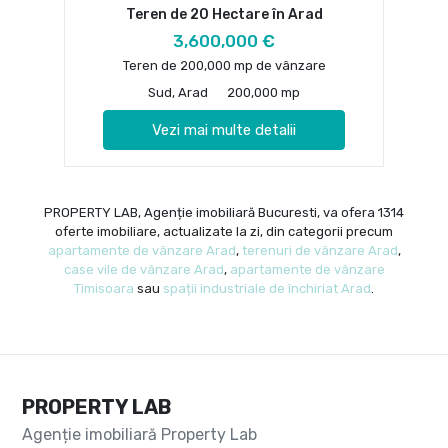
Teren de 20 Hectare în Arad
3,600,000 €
Teren de 200,000 mp de vânzare
Sud, Arad
200,000 mp
Vezi mai multe detalii
PROPERTY LAB, Agenție imobiliară Bucuresti, va ofera 1314
oferte imobiliare, actualizate la zi, din categorii precum
apartamente de vânzare Arad
,
terenuri de vânzare Arad
,
case vile de vânzare Arad
,
apartamente de vânzare
Timisoara
sau
spații industriale de închiriat Arad
.
PROPERTY LAB