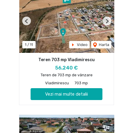
Previous
Next
1
/
11
Video
Harta
Teren 703 mp Vladimirescu
56,240 €
Teren de 703 mp de vânzare
Vladimirescu
703 mp
Vezi mai multe detalii