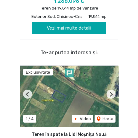
1,268,096 €
Teren de 19,814 mp de vânzare
Exterior Sud, Chisineu-Cris
19,814 mp
Vezi mai multe detalii
Te-ar putea interesa și:
Exclusivitate
Previous
Next
1
/
4
Video
Harta
Teren în spate la Lidl Moșnița Nouă