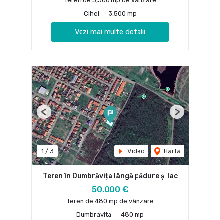
Teren de 3,500 mp de vânzare
Cihei
3,500 mp
Vezi mai multe detalii
Previous
Next
1
/
3
Video
Harta
Teren în Dumbrăvița lângă pădure și lac
50,000 €
Teren de 480 mp de vânzare
Dumbravita
480 mp