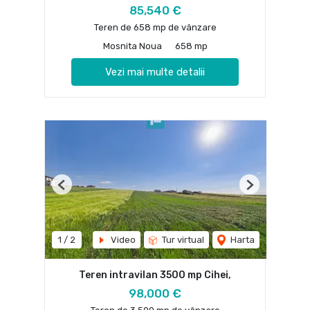
85,540 €
Teren de 658 mp de vânzare
Mosnita Noua
658 mp
Vezi mai multe detalii
Previous
Next
1
/
2
Video
Tur virtual
Harta
Teren intravilan 3500 mp Cihei,
98,000 €