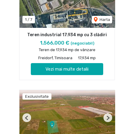
1
/
7
Harta
Teren industrial 17.934 mp cu 3 clădiri
1,566,000 €
(negociabil)
Teren de 17,934 mp de vânzare
Freidorf, Timisoara
17,934 mp
Vezi mai multe detalii
Exclusivitate
Previous
Next