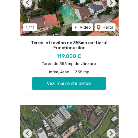
Previous
Next
1
/
11
Video
Harta
Teren intravilan de 355mp cartierul
Funcționarilor
119,000 €
Teren de 355 mp de vânzare
Intim, Arad
355 mp
Vezi mai multe detalii
Previous
Next