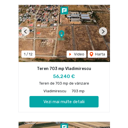
Previous
Next
1
/
12
Video
Harta
Teren 703 mp Vladimirescu
56,240 €
Teren de 703 mp de vânzare
Vladimirescu
703 mp
Vezi mai multe detalii