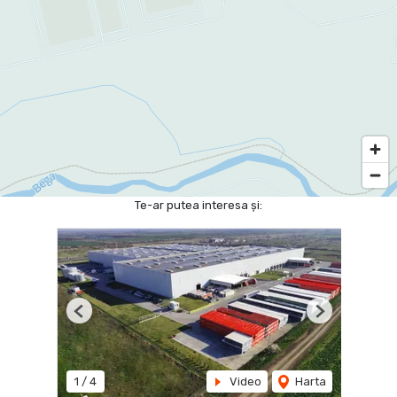
Te-ar putea interesa și:
Previous
Next
1
/
4
Video
Harta