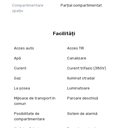
Compartimentare
Parțial compartimentat
spațiu
Facilități
Acces auto
Acces TIR
Apă
Canalizare
Curent
Curent trifazic (380V)
Gaz
Iluminat stradal
La șosea
Luminatoare
Mijloace de transport în
Parcare deschisă
comun
Posibilitate de
Sistem de alarmă
compartimentare