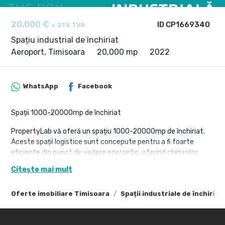
20,000 €
ID CP1669340
+ 21% TVA
Spațiu industrial de închiriat
Aeroport, Timisoara
20,000 mp
2022
WhatsApp
Facebook
Spații 1000-20000mp de închiriat
PropertyLab vă oferă un spațiu 1000-20000mp de închiriat.
Aceste spații logistice sunt concepute pentru a fi foarte
eficiente din punct de vedere energetic, oferind chiriașilor
atât o bună funcționalitate, cât și costuri reduse de operare.
Citește mai mult
Este destinat unui număr mare de activități: comerciale,
producție, depozitare și oferă o mare flexibilitate la
Oferte imobiliare Timisoara
Spații industriale de închiria
compartimentarea interioară.
Beneficii:
– Costuri de mentenanță reduse