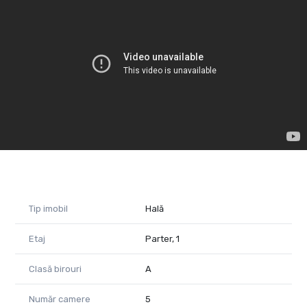
– Standard de clasificare ridicat
– Flexibilitate la compartimentare și extindere ulterioară
– Relocare rapidă
– Tehnologie modernă utilizată la construcția și mentenanța
întregului parc industrial
Suprafețe disponibile: 1.000–20.000 mp
Caracteristici spațiu:
Înălțime utilă 10.00 - 12.00 m
Acces TIR: rampe încărcări/descărcări auto
Uși pietonale de evacuare
Instalație sprinklere
Hidranți interior/exterior
Birouri și vestiare – încălzite prin calorifere și sistem de
Tip imobil
Hală
ventilație integrat, cu climatizare
Sistem de încălzire pe gaz
Pază umană permanentă
Etaj
Parter, 1
Locuri de parcare TIR și autoturisme
Utilități – apă, curent, gaz, canalizare
Clasă birouri
A
Acces facil și rapid – 1 km până la șoseaua de centură și 8km
Număr camere
5