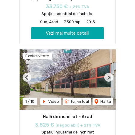
33,750 €
+ 21% TVA
Spațiu industrial de închiriat
Sud, Arad
7,500 mp
2015
Vezi mai multe detalii
Exclusivitate
Previous
Next
1
/
10
Video
Tur virtual
Harta
Hală de închiriat – Arad
3,825 €
(negociabil) + 21% TVA
Spațiu industrial de închiriat