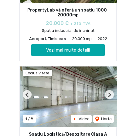
PropertyLab vă oferă un spațiu 1000-
20000mp
20,000 €
+ 21% TVA
Spațiu industrial de închiriat
Aeroport, Timisoara
20,000 mp
2022
Vezi mai multe detalii
Exclusivitate
Previous
Next
1
/
8
Video
Harta
Spațiu Logistică/Depozitare Clasa A