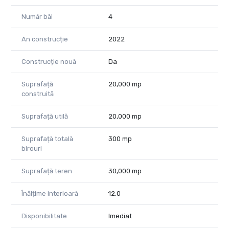
până la autostrada A1.
Prețul mediu de 4eur/mp, poate varia în funcție de suprafață,
Număr băi
4
perioadă contractuală și garanții.
An construcție
2022
Îți dorești un spațiu optim desfășurării activității zilnice și un
mediu de lucru modern?
Construcție nouă
Da
Sună la 0785 997 537
Remus Beiușanu
Suprafață
20,000 mp
Consultant imobiliar PropertyLab
construită
remus.beiusanu@propertylab.ro
Suprafață utilă
20,000 mp
Cod proprietate 1508967
Suprafață totală
300 mp
birouri
Suprafață teren
30,000 mp
Înălțime interioară
12.0
Disponibilitate
Imediat