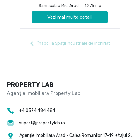
Sannicolau Mic, Arad
1,275 mp
Vezi mai multe detalii
Înapoi la Spații industriale de închiriat
PROPERTY LAB
+4 0374 484 484
suport@propertylab.ro
Agenție Imobiliară Arad - Calea Romanilor 17-19, etajul 2,