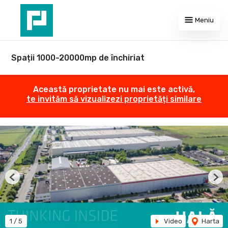
Meniu
Spații 1000-20000mp de închiriat
Această proprietate nu mai este activă,
te invităm să vizualizezi proprietăți similare
Previous
Nex
1
/
5
Video
Harta