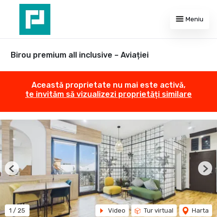
Meniu
Birou premium all inclusive – Aviației
Această proprietate nu mai este activă,
te invităm să vizualizezi proprietăți similare
Previous
Nex
1
/
25
Video
Tur virtual
Harta