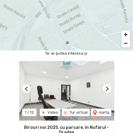
Te-ar putea interesa și:
Previous
Next
1
/
12
Video
Tur virtual
Harta
Birouri noi 2025, cu parcare, în Nufărul -
Oradea