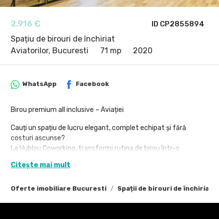
2,916 €
ID CP2855894
Spațiu de birouri de închiriat
Aviatorilor, Bucuresti
71 mp
2020
WhatsApp
Facebook
Birou premium all inclusive – Aviației
Cauți un spațiu de lucru elegant, complet echipat și fără
costuri ascunse?
La Hublou Coworking, transformi rutina de birou într-o
experiență inspirantă, cu tot ce ai nevoie pentru confort,
Citește mai mult
productivitate și energie bună – într-o singură locație.
Plătești o singură sumă lunară și beneficiezi de:
Oferte imobiliare Bucuresti
Spații de birouri de închiriat 
birou privat, exclusiv pentru echipa ta