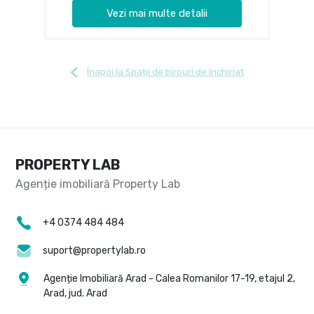
Vezi mai multe detalii
Înapoi la Spații de birouri de închiriat
PROPERTY LAB
+4 0374 484 484
suport@propertylab.ro
Agenție Imobiliară Arad - Calea Romanilor 17-19, etajul 2,
Arad, jud. Arad