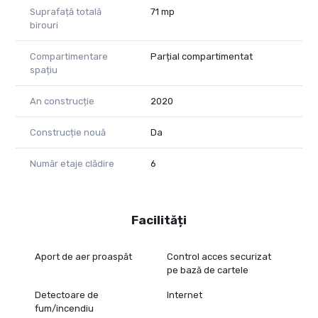
Suprafață totală
71 mp
birouri
Compartimentare
Parțial compartimentat
spațiu
An construcție
2020
Construcție nouă
Da
Număr etaje clădire
6
Facilități
Aport de aer proaspăt
Control acces securizat
pe bază de cartele
Detectoare de
Internet
fum/incendiu