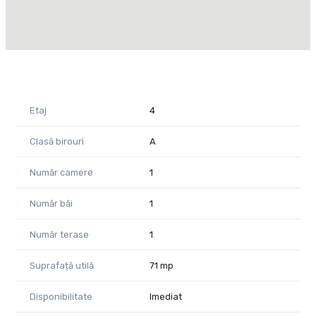
📍 Locație: Strada Emanoil Porumbaru – între Parcul Herăstrău,
Kiseleff și Piața Charles de Gaulle, la doar câteva minute de
metroul Aviatorilor.
Ideal pentru o echipă de până la 10 persoane.
Un birou privat, într-un mediu inspirațional – ca acasă, dar cu
infrastructura unui spațiu premium.
Pentru detalii și vizionare, contactează-mă acum!
Etaj
4
Consultant imobiliar PropertyLab
Clasă birouri
A
Diana Ponoran
📞 0758 409 801
Număr camere
1
CP2855894
Număr băi
1
Număr terase
1
Suprafață utilă
71 mp
Disponibilitate
Imediat