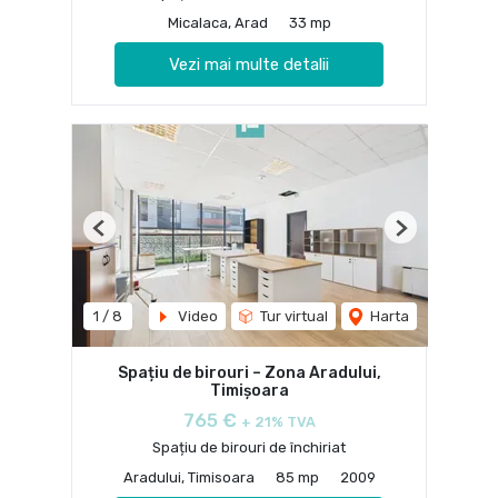
Micalaca, Arad
33 mp
Vezi mai multe detalii
Previous
Next
1
/
8
Video
Tur virtual
Harta
Spațiu de birouri – Zona Aradului,
Timișoara
765 €
+ 21% TVA
Spațiu de birouri de închiriat
Aradului, Timisoara
85 mp
2009