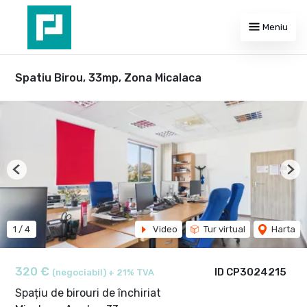
Meniu
Spatiu Birou, 33mp, Zona Micalaca
Previous
Nex
1
/
4
Video
Tur virtual
Harta
320 €
ID CP3024215
(negociabil) + 21% TVA
Spațiu de birouri de închiriat