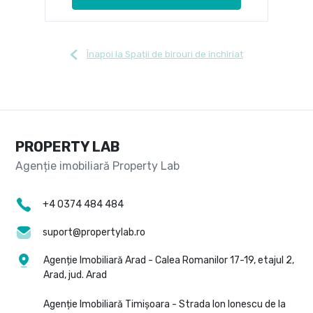
Înapoi la Spații de birouri de închiriat
PROPERTY LAB
+4 0374 484 484
suport@propertylab.ro
Agenție Imobiliară Arad - Calea Romanilor 17-19, etajul 2,
Arad, jud. Arad
Agenție Imobiliară Timișoara - Strada Ion Ionescu de la