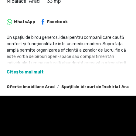
Micalaca, Arad
33 mp
WhatsApp
Facebook
Un spațiu de birou generos, ideal pentru companii care caută
confort și funcționalitate într-un mediu modern. Suprafața
amplă permite organizarea eficientă a zonelor de lucru, fie că
este vorba de birouri open-space sau compartimentări
individuale. Lumina naturală abundentă creează o atmosferă
plăcută și productivă, completată de finisaje de calitate și
Citește mai mult
design contemporan.
Oferte imobiliare Arad
Spații de birouri de închiriat Arad
Spațiul beneficiază de dotări esențiale precum aer condiționat,
sistem de încălzire eficient, conexiuni rapide la internet și
infrastructură pregătită pentru echipamente IT. Accesul facil,
proximitatea față de mijloacele de transport și
disponibilitatea locurilor de parcare adaugă un plus de valoare.
Ideal pentru firme în dezvoltare sau echipe care își doresc un
mediu de lucru aerisit, bine organizat și reprezentativ.