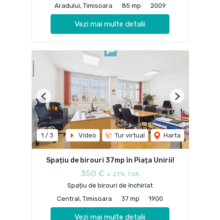
Aradului, Timisoara
85 mp
2009
Vezi mai multe detalii
Previous
Next
1
/
3
Video
Tur virtual
Harta
Spațiu de birouri 37mp în Piața Unirii!
350 €
+ 21% TVA
Spațiu de birouri de închiriat
Central, Timisoara
37 mp
1900
Vezi mai multe detalii