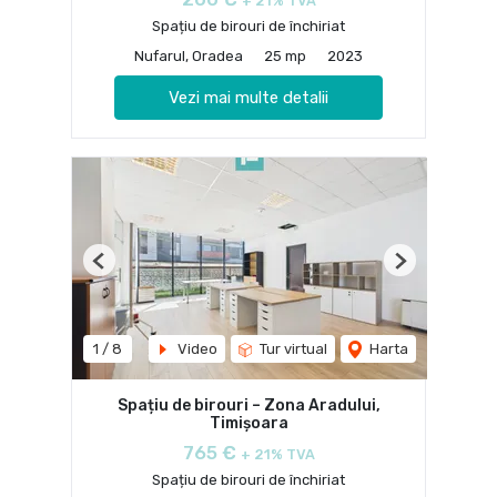
+ 21% TVA
Spațiu de birouri de închiriat
Nufarul, Oradea
25 mp
2023
Vezi mai multe detalii
Previous
Next
1
/
8
Video
Tur virtual
Harta
Spațiu de birouri – Zona Aradului,
Timișoara
765 €
+ 21% TVA
Spațiu de birouri de închiriat