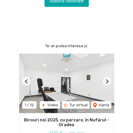
Solicită vizionare
Te-ar putea interesa și:
Previous
Next
1
/
12
Video
Tur virtual
Harta
Birouri noi 2025, cu parcare, în Nufărul -
Oradea
200 €