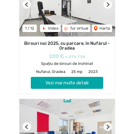
Previous
Next
1
/
12
Video
Tur virtual
Harta
Birouri noi 2025, cu parcare, în Nufărul -
Oradea
200 €
+ 21% TVA
Spațiu de birouri de închiriat
Nufarul, Oradea
25 mp
2023
Vezi mai multe detalii
Previous
Next