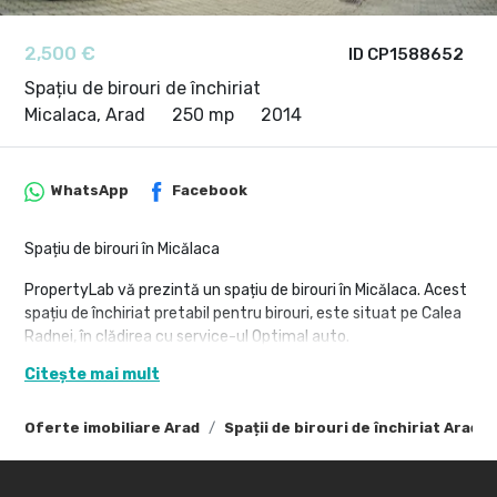
2,500 €
ID CP1588652
Spațiu de birouri de închiriat
Micalaca, Arad
250 mp
2014
WhatsApp
Facebook
Spațiu de birouri în Micălaca
PropertyLab vă prezintă un spațiu de birouri în Micălaca. Acest
spațiu de închiriat pretabil pentru birouri, este situat pe Calea
Radnei, în clădirea cu service-ul Optimal auto.
Poziționarea spațiului este ideală, aflat lângă Showroom-ul
Citește mai mult
Auto Schunn Arad - reprezentanța Mercedes-Benz și cu acces
la centura nord a Aradului, aflată la câteva sute de metri
Oferte imobiliare Arad
Spații de birouri de închiriat Arad
distanță.
Suprafața spațiului este de aproximativ 250 mp,
compartimentat open-space.