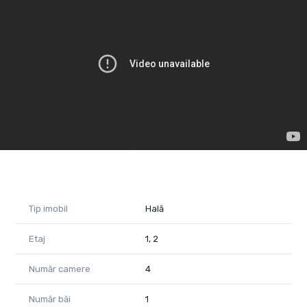
Accesul pietonal se face pe scări, iar amenajarea spațiului se
stabilește în funcție de necesități.
Locația permite și acces auto/ tir.
Destinațiile pretabile pentru spațiu ar fi de activități logistice.
Pentru mai multe detalii, sunați-mă acum!
Tudor Trașcă Consultant imobiliar PropertyLAB
Tel: 0730 650 235
Denise Dobra Consultant imobiliar PropertyLAB
Tel: 0743 041 903
Cod Proprietate 1588652
Tip imobil
Hală
Etaj
1, 2
Număr camere
4
Număr băi
1