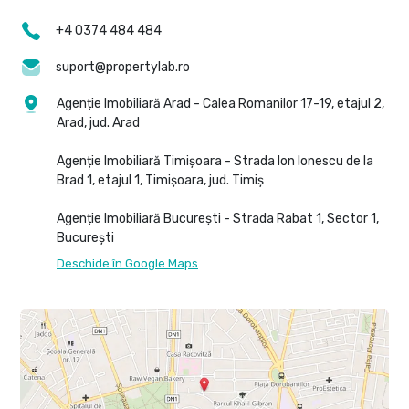
+4 0374 484 484
suport@propertylab.ro
Agenție Imobiliară Arad - Calea Romanilor 17-19, etajul 2,
Arad, jud. Arad
Agenție Imobiliară Timișoara - Strada Ion Ionescu de la
Brad 1, etajul 1, Timișoara, jud. Timiș
Agenție Imobiliară București - Strada Rabat 1, Sector 1,
București
Deschide în Google Maps