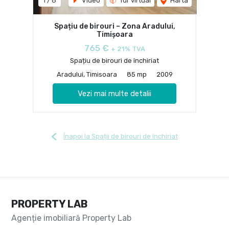
1
/
8
Video
Tur virtual
Harta
Spațiu de birouri – Zona Aradului,
Timișoara
765 €
+ 21% TVA
Spațiu de birouri de închiriat
Aradului, Timisoara
85 mp
2009
Vezi mai multe detalii
Înapoi la Spații de birouri de închiriat
PROPERTY LAB