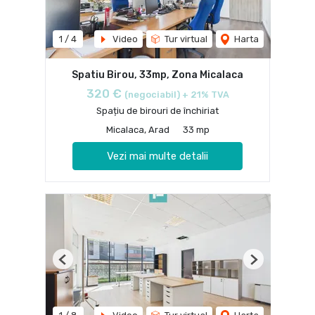
1
/
4
Video
Tur virtual
Harta
Spatiu Birou, 33mp, Zona Micalaca
320 €
(negociabil) + 21% TVA
Spațiu de birouri de închiriat
Micalaca, Arad
33 mp
Vezi mai multe detalii
Previous
Next