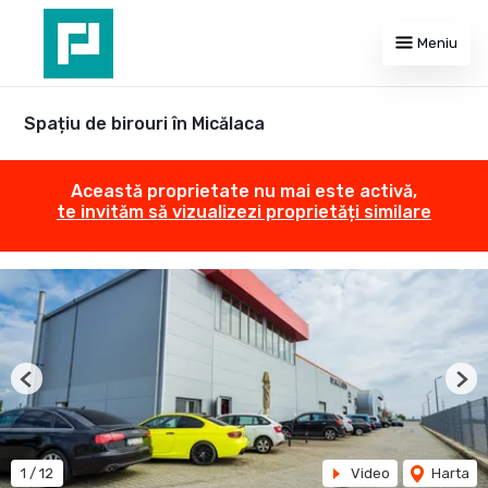
Meniu
Spațiu de birouri în Micălaca
Această proprietate nu mai este activă,
te invităm să vizualizezi proprietăți similare
Previous
Nex
1
/
12
Video
Harta