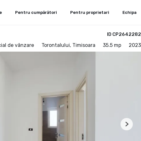
e
Pentru cumpărători
Pentru proprietari
Echipa
ID CP2642282
ial de vânzare
Torontalului, Timisoara
35.5 mp
2023
Next