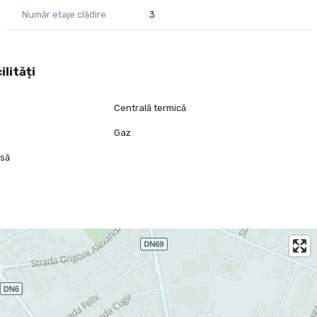
Număr etaje clădire
3
ilități
Centrală termică
Gaz
isă