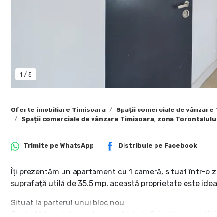
1
/
5
Oferte imobiliare Timisoara
Spații comerciale de vânzare
Spații comerciale de vânzare Timisoara, zona Torontalulu
Trimite pe
WhatsApp
Distribuie pe
Facebook
Îți prezentăm un apartament cu 1 cameră, situat într-o zo
suprafață utilă de 35,5 mp, această proprietate este ideal
Situat la parterul unui bloc nou
Centrală termică proprie – confort și eficiență energetic