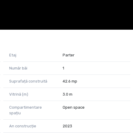
Etaj
Parter
Număr băi
1
Suprafață construită
42.6 mp
Vitrină (m)
3.0 m
Compartimentare
Open space
spațiu
An construcție
2023