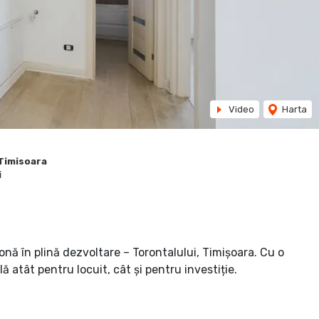
Video
Harta
 Timisoara
i
nă în plină dezvoltare – Torontalului, Timișoara. Cu o
ă atât pentru locuit, cât și pentru investiție.
ă