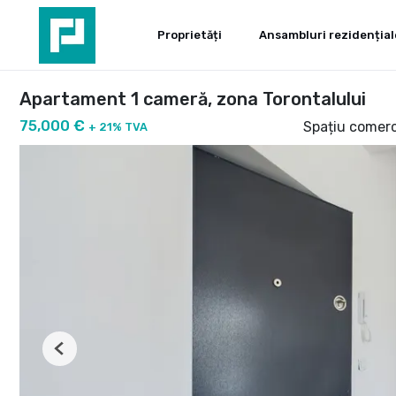
Proprietăți
Ansambluri rezidențial
Apartament 1 cameră, zona Torontalului
75,000 €
Spațiu comerc
+ 21% TVA
Previous