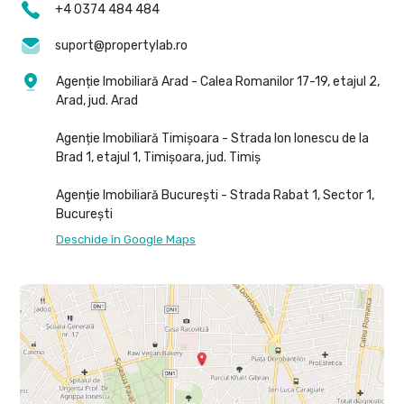
+4 0374 484 484
suport@propertylab.ro
Agenție Imobiliară Arad - Calea Romanilor 17-19, etajul 2,
Arad, jud. Arad
Agenție Imobiliară Timișoara - Strada Ion Ionescu de la
Brad 1, etajul 1, Timișoara, jud. Timiș
Agenție Imobiliară București - Strada Rabat 1, Sector 1,
București
Deschide în Google Maps