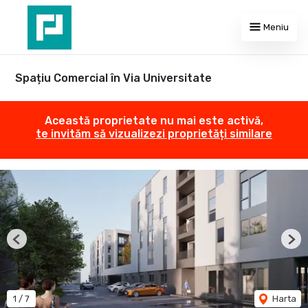
Meniu
Spațiu Comercial în Via Universitate
Această proprietate nu mai este activă,
te invităm să vizualizezi proprietăți similare
Previous
Nex
1
/
7
Harta