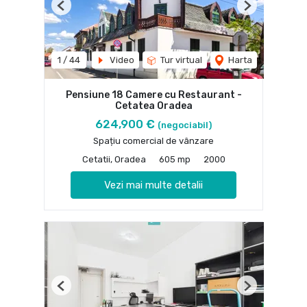
Previous
Next
1
/
44
Video
Tur virtual
Harta
Pensiune 18 Camere cu Restaurant -
Cetatea Oradea
624,900 €
(negociabil)
Spațiu comercial de vânzare
Cetatii, Oradea
605 mp
2000
Vezi mai multe detalii
Previous
Next