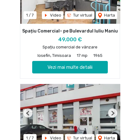
1
/
7
Video
Tur virtual
Harta
Spațiu Comercial– pe Bulevardul Iuliu Maniu
49,000 €
Spațiu comercial de vânzare
Iosefin, Timisoara
17 mp
1965
Vezi mai multe detalii
Previous
Next
1
/
7
Video
Tur virtual
Harta