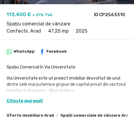
113,400 €
ID CP2563310
+ 21% TVA
Spațiu comercial de vânzare
Confectii, Arad
47.25 mp
2025
WhatsApp
Facebook
Spațiu Comercial în Via Universitate
Via Universitate este un proiect imobiliar dezvoltat de unul
dintre cele mai puternice grupuri de capital privat din sectorul
imobiliar în Romania - Alber Holding.
Citește mai mult
Un nou capitol începe pentru Arad, iar tu poți fi parte din el! Via
Universitate nu este doar un ansamblu rezidențial - este o
oportunitate de investiție, pozitionată strategic pe strada
Oferte imobiliare Arad
Spații comerciale de vânzare Arad
Liviu Rebreanu, chiar în vecinatate Universitatii "Vasile Goldis",
într-o zonă aflată în plină dezvoltare.