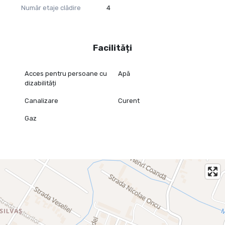
Număr etaje clădire
4
Almira Boboc
Telefon 0745 06 93 93
Email almira.boboc@propertylab.ro
Facilități
Cod Proprietate 2563310
Acces pentru persoane cu
Apă
dizabilități
Canalizare
Curent
Gaz