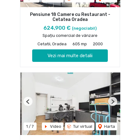
Pensiune 18 Camere cu Restaurant -
Cetatea Oradea
624,900 €
(negociabil)
Spațiu comercial de vânzare
Cetatii, Oradea
605 mp
2000
Vezi mai multe detalii
Previous
Next
1
/
7
Video
Tur virtual
Harta