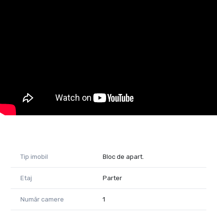
Locuri de parcare
Disponibilitate: Finalizare în Decembrie 2024
An construcție: 2024 – clădire nouă, direct de la dezvoltator
Etaj: Parter într-o clădire cu 4 etaje și 1 subsol
Destinații posibile:
Birouri, restaurant/cafenea, farmacie, bancă, magazin de
prezentare, showroom, magazin alimentar.
Un spațiu versatil într-o zonă în dezvoltare, cu trafic pietonal
semnificativ și vizibilitate excelentă! Ideal pentru orice tip de
afacere!
Raluca Neagu - Consultant imobiliar Property Lab
Telefon: 0730120267
email: raluca.neagu@propartylab.ro
Tip imobil
Bloc de apart.
Cod proprietate 2113671
Etaj
Parter
Număr camere
1