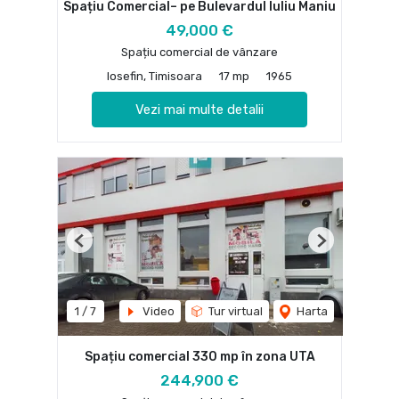
Spațiu Comercial– pe Bulevardul Iuliu Maniu
49,000 €
Spațiu comercial de vânzare
Iosefin, Timisoara
17 mp
1965
Vezi mai multe detalii
Previous
Next
1
/
7
Video
Tur virtual
Harta
Spațiu comercial 330 mp în zona UTA
244,900 €