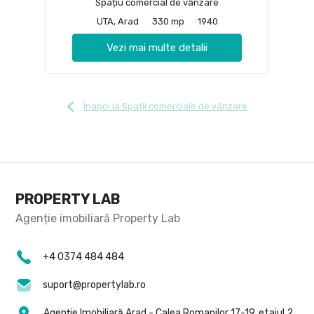
Spațiu comercial de vânzare
UTA, Arad
330 mp
1940
Vezi mai multe detalii
Înapoi la Spații comerciale de vânzare
PROPERTY LAB
+4 0374 484 484
suport@propertylab.ro
Agenție Imobiliară Arad - Calea Romanilor 17-19, etajul 2,