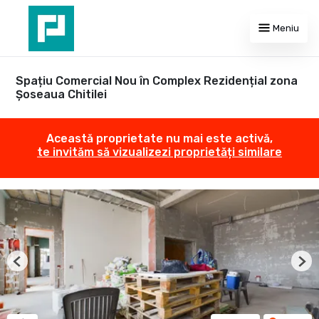
Meniu
Spațiu Comercial Nou în Complex Rezidențial zona
Șoseaua Chitilei
Această proprietate nu mai este activă,
te invităm să vizualizezi proprietăți similare
Previous
Nex