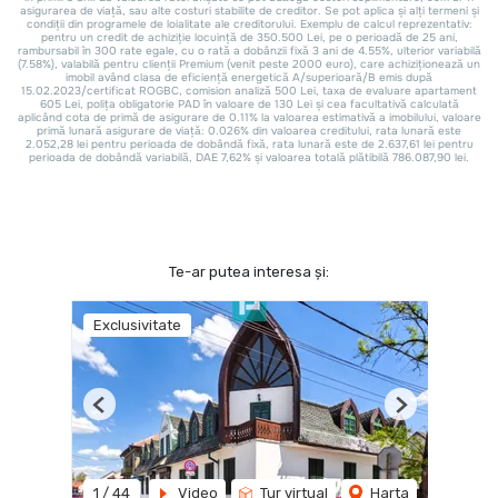
Te-ar putea interesa și:
Exclusivitate
Previous
Next
1
/
44
Video
Tur virtual
Harta