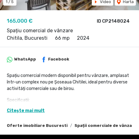
1
/
5
Video
Harta
165,000 €
ID CP2148024
Spațiu comercial de vânzare
Chitila, Bucuresti
66 mp
2024
WhatsApp
Facebook
Spațiu comercial modern disponibil pentru vânzare, amplasat
într-un complex nou pe Șoseaua Chitilei, ideal pentru diverse
activități comerciale sau de birou.
Specificații:
Suprafață utilă: 66 mp
Citește mai mult
Vitrină stradală: 10 m – expunere excelentă la trafic pietonal
Compartimentare: Open space – ideal pentru personalizare
Oferte imobiliare Bucuresti
Spații comerciale de vânzare
Înălțime interioară: Generoasă, potrivită pentru diverse
destinații comerciale