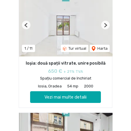
Previous
Next
1
/
11
Tur virtual
Harta
Ioșia: două spații vitrate, unire posibilă
650 €
+ 21% TVA
Spațiu comercial de închiriat
Iosia, Oradea
54 mp
2000
Vezi mai multe detalii