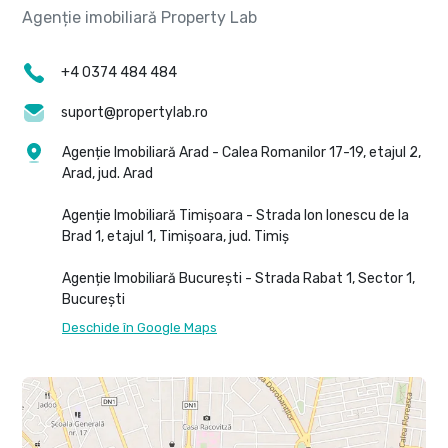
+4 0374 484 484
suport@propertylab.ro
Agenție Imobiliară Arad - Calea Romanilor 17-19, etajul 2,
Arad, jud. Arad
Agenție Imobiliară Timișoara - Strada Ion Ionescu de la
Brad 1, etajul 1, Timișoara, jud. Timiș
Agenție Imobiliară București - Strada Rabat 1, Sector 1,
București
Deschide în Google Maps