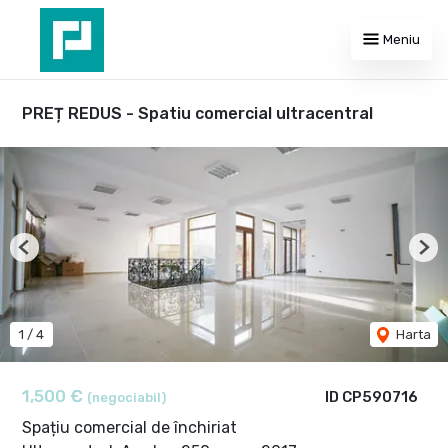
Meniu
PREȚ REDUS - Spatiu comercial ultracentral
Previous
Nex
1
/
4
Harta
1,500 €
ID CP590716
(negociabil)
Spațiu comercial de închiriat