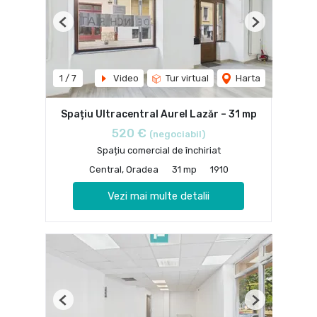
Previous
Next
1
/
7
Video
Tur virtual
Harta
Spațiu Ultracentral Aurel Lazăr – 31 mp
520 €
(negociabil)
Spațiu comercial de închiriat
Central, Oradea
31 mp
1910
Vezi mai multe detalii
Previous
Next