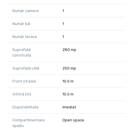
* pereti- faianta, vopsea lavabila;
Număr camere
1
* stare interior - partial renovat;
* ferestre - PVC;
* ușa intrare- PVC.
Număr băi
1
Cod proprietate: CP590716
Număr terase
1
Suprafață
280 mp
construită
Suprafață utilă
250 mp
Front stradal
10.0 m
Vitrină (m)
10.0 m
Disponibilitate
Imediat
Compartimentare
Open space
spațiu