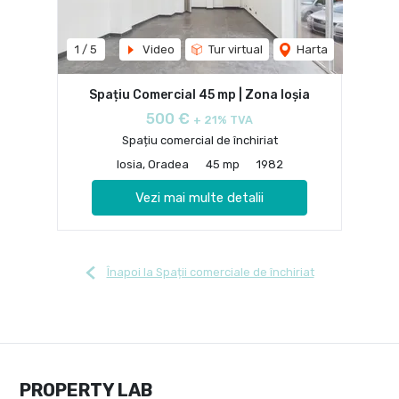
1
/
5
Video
Tur virtual
Harta
Spațiu Comercial 45 mp | Zona Ioșia
500 €
+ 21% TVA
Spațiu comercial de închiriat
Iosia, Oradea
45 mp
1982
Vezi mai multe detalii
Înapoi la Spații comerciale de închiriat
PROPERTY LAB