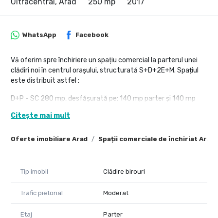
Ultracentral, Arad
250 mp
2017
WhatsApp
Facebook
Vă oferim spre închiriere un spațiu comercial la parterul unei
clădiri noi în centrul orașului, structurată S+D+2E+M. Spațiul
este distribuit astfel :
D+P - SC 280 mp, desfășurată pe: 140 mp parter și 140 mp
demisol.
Citește mai mult
Dotările includ:
* curent ( contract Enel );
Oferte imobiliare Arad
Spații comerciale de închiriat Arad
* apa;
* canalizare;
* CATV;
Tip imobil
Clădire birouri
* internet;
* gaz.
Trafic pietonal
Moderat
Finisaje:
Etaj
Parter
* podele- gresie;