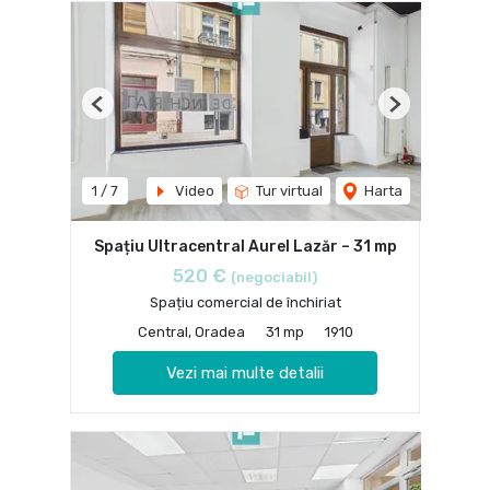
Previous
Next
1
/
7
Video
Tur virtual
Harta
Spațiu Ultracentral Aurel Lazăr – 31 mp
520 €
(negociabil)
Spațiu comercial de închiriat
Central, Oradea
31 mp
1910
Vezi mai multe detalii