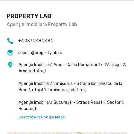
PROPERTY LAB
+4 0374 484 484
suport@propertylab.ro
Agenție Imobiliară Arad - Calea Romanilor 17-19, etajul 2,
Arad, jud. Arad
Agenție Imobiliară Timișoara - Strada Ion Ionescu de la
Brad 1, etajul 1, Timișoara, jud. Timiș
Agenție Imobiliară București - Strada Rabat 1, Sector 1,
București
Deschide în Google Maps