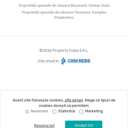
Proprietăți speciale de vânzare Bucuresti, Serban Voda
Proprietăți speciale de vânzare Timisoara, Complex
Studentesc
©
2026
Property Cube S.R.L.
Site creat în
Acest site folosește cookies,
află detalii
.
Alege ce tipuri de
cookies dorești să permitem:
Necesare
Statistică
Marketing
Accept tot
Resping tot
Sună acum
Solicită vizionare