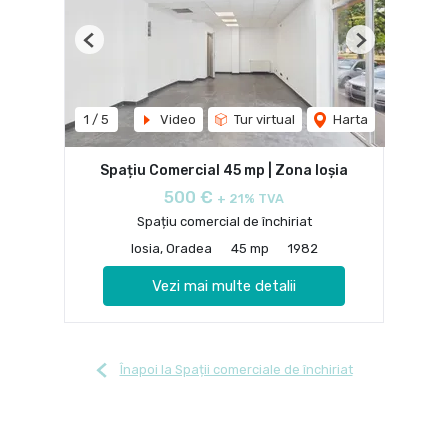
Previous
Next
1
/
5
Video
Tur virtual
Harta
Spațiu Comercial 45 mp | Zona Ioșia
500 €
+ 21% TVA
Spațiu comercial de închiriat
Iosia, Oradea
45 mp
1982
Vezi mai multe detalii
Înapoi la Spații comerciale de închiriat