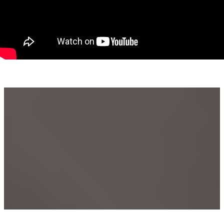
Suprafață utilă: 54,6 mp
Compartimentare: open-space
Vitrină: aprox. 7 m
Front stradal: aprox. 9 m
Grup sanitar propriu
Situat la parterul unei clădiri noi
Spațiul se predă exact ca în fotografii
Acces facil din Bd. Iuliu Maniu
Datorită poziționării excelente și vizibilității foarte bune,
spațiul este ideal pentru:
showroom, cabinet medical, salon de înfrumusețare, birou,
agenție servicii, magazin de prezentare sau alte activități
comerciale.
Zona beneficiază de trafic auto și pietonal intens, fiind în
apropierea unor puncte de interes importante, precum Militari
Shopping Center, retaileri, zone rezidențiale noi și multiple
mijloace de transport.
Pentru mai multe detalii sau pentru programarea unei
vizionări, vă stăm cu plăcere la dispoziție.