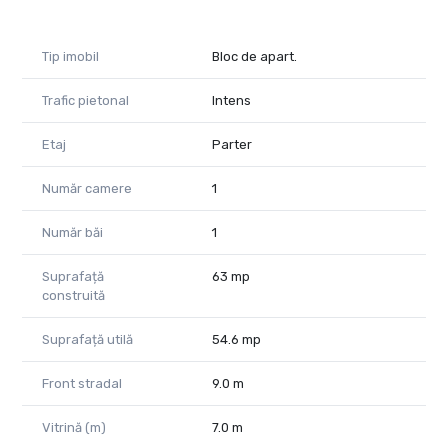
Emanuel Ghereben - 0755814751
emanuel.ghereben@propertylab.ro
Tip imobil
Bloc de apart.
CP2943667
Trafic pietonal
Intens
Etaj
Parter
Număr camere
1
Număr băi
1
Suprafață
63 mp
construită
Suprafață utilă
54.6 mp
Front stradal
9.0 m
Vitrină (m)
7.0 m