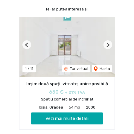
Te-ar putea interesa și:
Previous
Next
1
/
11
Tur virtual
Harta
Ioșia: două spații vitrate, unire posibilă
650 €
+ 21% TVA
Spațiu comercial de închiriat
Iosia, Oradea
54 mp
2000
Vezi mai multe detalii