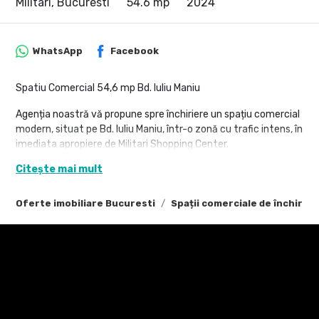
Militari, Bucuresti
54.6 mp
2024
WhatsApp
Facebook
Spatiu Comercial 54,6 mp Bd. Iuliu Maniu
Agenția noastră vă propune spre închiriere un spațiu comercial
modern, situat pe Bd. Iuliu Maniu, într-o zonă cu trafic intens, în
imediata apropiere de Militari Shopping Center.
Citește mai mult
Spațiul este amplasat la parterul unui imobil nou și beneficiază
de vizibilitate foarte bună datorită vitrinei generoase de
aproximativ 7 metri liniari și a frontului stradal de 9 metri.
Oferte imobiliare Bucuresti
Spații comerciale de închiriat
Cu o suprafață utilă de 54,6 mp, spațiul este configurat open-
space, oferind flexibilitate totală pentru compartimentare în
funcție de activitatea viitorului chiriaș. Proprietatea dispune și
de grup sanitar propriu.
Caracteristici principale: