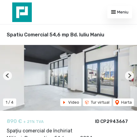
Meniu
Spatiu Comercial 54,6 mp Bd. Iuliu Maniu
Previous
Nex
1
/
4
Video
Tur virtual
Harta
890 €
ID CP2943667
+ 21% TVA
Spațiu comercial de închiriat