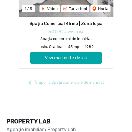
1
/
5
Video
Tur virtual
Harta
Spațiu Comercial 45 mp | Zona Ioșia
500 €
+ 21% TVA
Spațiu comercial de închiriat
Iosia, Oradea
45 mp
1982
Vezi mai multe detalii
Înapoi la Spații comerciale de închiriat
PROPERTY LAB