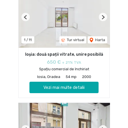
Previous
Next
1
/
11
Tur virtual
Harta
Ioșia: două spații vitrate, unire posibilă
650 €
+ 21% TVA
Spațiu comercial de închiriat
Iosia, Oradea
54 mp
2000
Vezi mai multe detalii