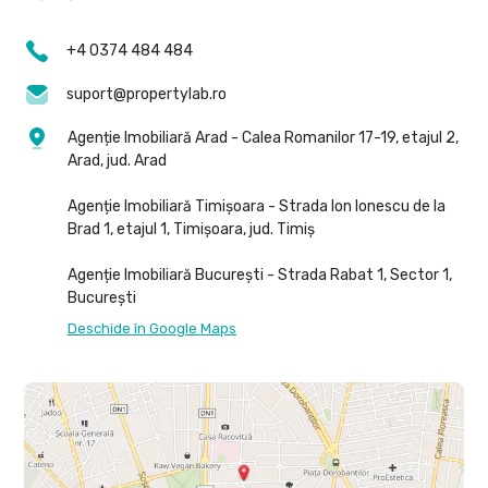
+4 0374 484 484
suport@propertylab.ro
Agenție Imobiliară Arad - Calea Romanilor 17-19, etajul 2,
Arad, jud. Arad
Agenție Imobiliară Timișoara - Strada Ion Ionescu de la
Brad 1, etajul 1, Timișoara, jud. Timiș
Agenție Imobiliară București - Strada Rabat 1, Sector 1,
București
Deschide în Google Maps