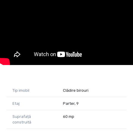
după bunul plac.
Locația este una cu un vad excelent, fiind un viitor punct de
atracție al Aradului, cu trafic pietonal și numeroase locuri de
parcare disponibile.
Oportunitățile trec rapid, nu rata ocazia de a rezerva anticipat
un loc.
Dacă vrei ca afacerea ta să aibă succes, Dragalina 25 este
locația ideală pentru tine!
Alexandra Tighean - consultant imobiliar Property Lab
Telefon: 0741139063
E-mail: alexandra.tighean@propertylab.ro
Tip imobil
Clădire birouri
Cod proprietate 1491946
Etaj
Parter, 9
Suprafață
60 mp
construită