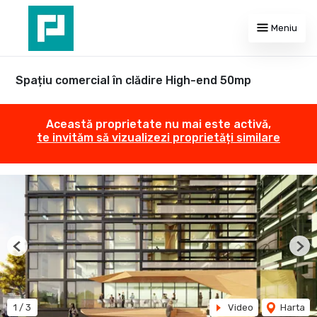
Meniu
Spațiu comercial în clădire High-end 50mp
Această proprietate nu mai este activă,
te invităm să vizualizezi proprietăți similare
Previous
Nex
1
/
3
Video
Harta