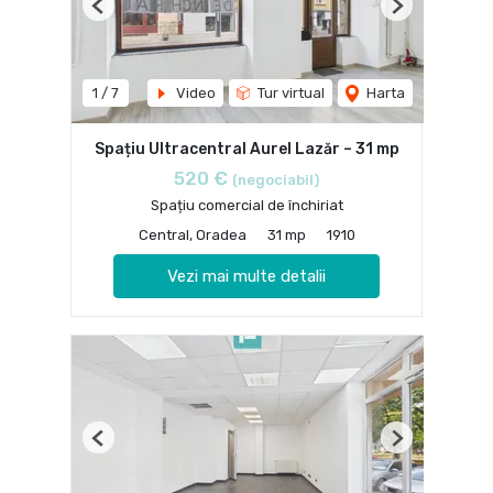
Previous
Next
1
/
7
Video
Tur virtual
Harta
Spațiu Ultracentral Aurel Lazăr – 31 mp
520 €
(negociabil)
Spațiu comercial de închiriat
Central, Oradea
31 mp
1910
Vezi mai multe detalii
Previous
Next