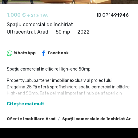
1,000 €
ID CP1491946
+ 21% TVA
Spațiu comercial de închiriat
Ultracentral, Arad
50 mp
2022
WhatsApp
Facebook
Spațiu comercial în clădire High-end 50mp
PropertyLab, partener imobiliar exclusiv al proiectului
Dragalina 25, îți oferă spre închiriere spațiu comercial în clădire
High-end 50mp. Este cel mai important hub de afaceri din
Arad.
Citește mai mult
Proiectul va încorpora un hotel boutique, restaurant, sală de
fitness și centru de wellness.
Oferte imobiliare Arad
Spații comerciale de închiriat Arad
Rezervă din timp un spațiu comercial situat la parterul
proiectului, la prețul de 20 euro mp. Designul interior îl poți crea