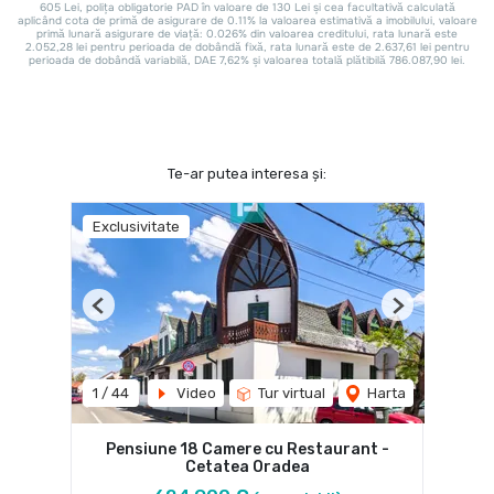
Te-ar putea interesa și:
Exclusivitate
Previous
Next
1
/
44
Video
Tur virtual
Harta
Pensiune 18 Camere cu Restaurant -
Cetatea Oradea