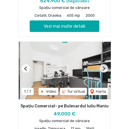
624,900 €
(negociabil)
Spațiu comercial de vânzare
Cetatii, Oradea
605 mp
2000
Vezi mai multe detalii
Previous
Next
1
/
7
Video
Tur virtual
Harta
Spațiu Comercial– pe Bulevardul Iuliu Maniu
49,000 €
Spațiu comercial de vânzare
Iosefin, Timisoara
17 mp
1965