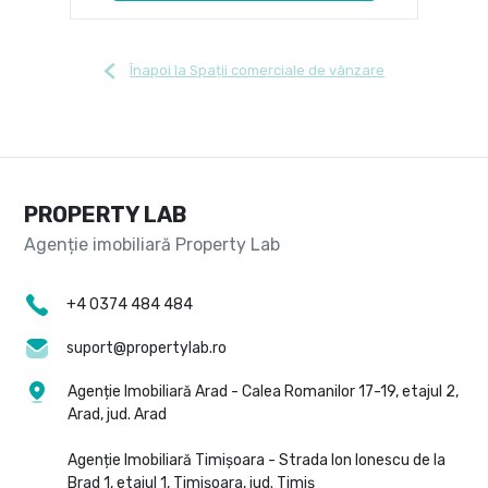
Înapoi la Spații comerciale de vânzare
PROPERTY LAB
+4 0374 484 484
suport@propertylab.ro
Agenție Imobiliară Arad - Calea Romanilor 17-19, etajul 2,
Arad, jud. Arad
Agenție Imobiliară Timișoara - Strada Ion Ionescu de la
Brad 1, etajul 1, Timișoara, jud. Timiș