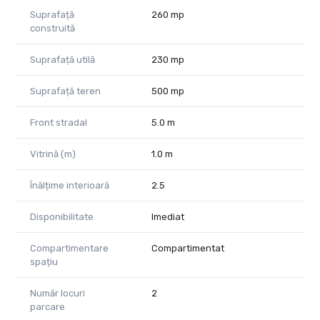
Suprafață
260 mp
construită
Suprafață utilă
230 mp
Suprafață teren
500 mp
Front stradal
5.0 m
Vitrină (m)
1.0 m
Înălțime interioară
2.5
Disponibilitate
Imediat
Compartimentare
Compartimentat
spațiu
Număr locuri
2
parcare