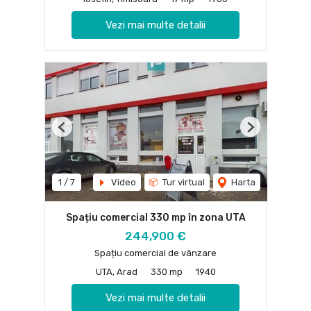
Vezi mai multe detalii
Previous
Next
1
/
7
Video
Tur virtual
Harta
Spațiu comercial 330 mp în zona UTA
244,900 €
Spațiu comercial de vânzare
UTA, Arad
330 mp
1940
Vezi mai multe detalii