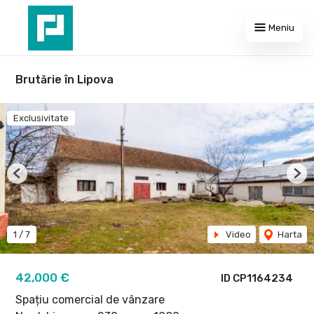
Meniu
Brutărie în Lipova
Exclusivitate
Previous
Nex
1
/
7
Video
Harta
42,000 €
ID CP1164234
Spațiu comercial de vânzare