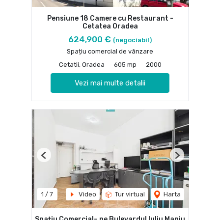
Pensiune 18 Camere cu Restaurant -
Cetatea Oradea
624,900 €
(negociabil)
Spațiu comercial de vânzare
Cetatii, Oradea
605 mp
2000
Vezi mai multe detalii
Previous
Next
1
/
7
Video
Tur virtual
Harta
Spațiu Comercial– pe Bulevardul Iuliu Maniu