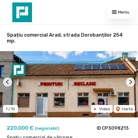
Meniu
Spațiu comercial Arad, strada Dorobanților 254
mp.
Previous
Nex
1
/
10
Video
Harta
220,000 €
ID CP3098213
(negociabil)
Spațiu comercial de vânzare