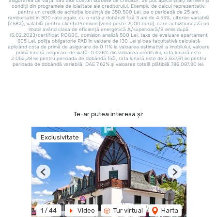
Te-ar putea interesa și:
Exclusivitate
Previous
Next
1
/
44
Video
Tur virtual
Harta