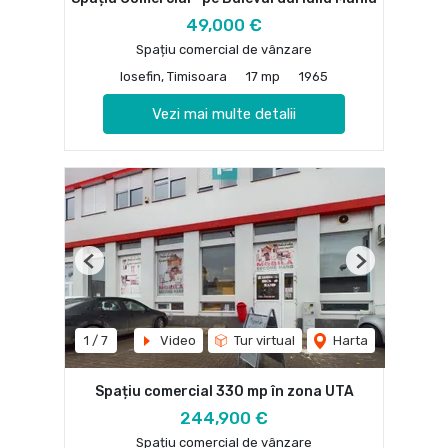
49,000 €
Spațiu comercial de vânzare
Iosefin, Timisoara
17 mp
1965
Vezi mai multe detalii
Previous
Next
1
/
7
Video
Tur virtual
Harta
Spațiu comercial 330 mp în zona UTA
244,900 €
Spațiu comercial de vânzare