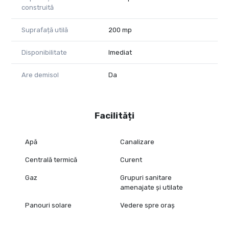
construită
pentru utilizare proprie, cât și pentru investiție.
Pentru mai multe detalii sau programarea unei vizionări,
Suprafață utilă
200 mp
contactați-ne!
Adina Baciș-consultant imobiliar Propertylab
Disponibilitate
Imediat
Telefon : 0767103967
Are demisol
Da
Email: adina.bacis@propertylab.ro
CP 3098213
Facilități
Apă
Canalizare
Centrală termică
Curent
Gaz
Grupuri sanitare
amenajate și utilate
Panouri solare
Vedere spre oraș