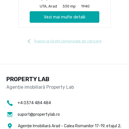
UTA, Arad
330 mp
1940
Vezi mai multe detalii
Înapoi la Spații comerciale de vânzare
PROPERTY LAB
+4 0374 484 484
suport@propertylab.ro
Agenție Imobiliară Arad - Calea Romanilor 17-19, etajul 2,