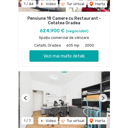
1
/
44
Video
Tur virtual
Harta
Pensiune 18 Camere cu Restaurant -
Cetatea Oradea
624,900 €
(negociabil)
Spațiu comercial de vânzare
Cetatii, Oradea
605 mp
2000
Vezi mai multe detalii
Previous
Next
1
/
7
Video
Tur virtual
Harta