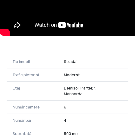
Pentru vizionări și mai multe detalii despre această
proprietate, nu ezita să mă contactezi!
Almira Boboc - Consultant Imobiliar PropertyLab
Telefon: 0745 06 93 93
Email: almira.boboc@propertylab.ro
Cod Proprietate 1516504
Tip imobil
Stradal
Trafic pietonal
Moderat
Etaj
Demisol, Parter, 1,
Mansarda
Număr camere
6
Număr băi
4
Suprafață
500 mp