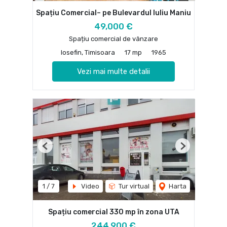
Spațiu Comercial– pe Bulevardul Iuliu Maniu
49,000 €
Spațiu comercial de vânzare
Iosefin, Timisoara
17 mp
1965
Vezi mai multe detalii
Previous
Next
1
/
7
Video
Tur virtual
Harta
Spațiu comercial 330 mp în zona UTA
244,900 €