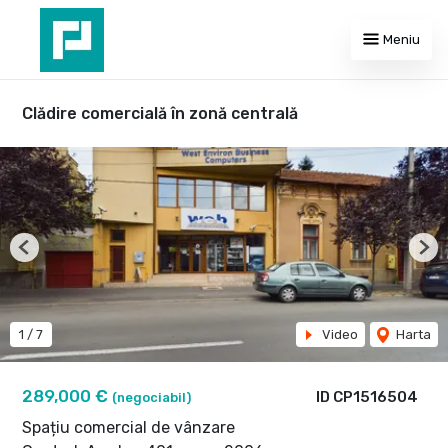
Meniu
Clădire comercială în zonă centrală
Previous
Nex
1
/
7
Video
Harta
289,000 €
ID CP1516504
(negociabil)
Spațiu comercial de vânzare