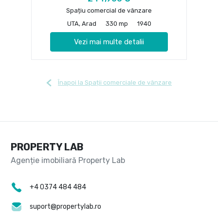
Spațiu comercial de vânzare
UTA, Arad
330 mp
1940
Vezi mai multe detalii
Înapoi la Spații comerciale de vânzare
PROPERTY LAB
+4 0374 484 484
suport@propertylab.ro