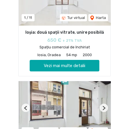
1
/
11
Tur virtual
Harta
Ioșia: două spații vitrate, unire posibilă
650 €
+ 21% TVA
Spațiu comercial de închiriat
Iosia, Oradea
54 mp
2000
Vezi mai multe detalii
Previous
Next