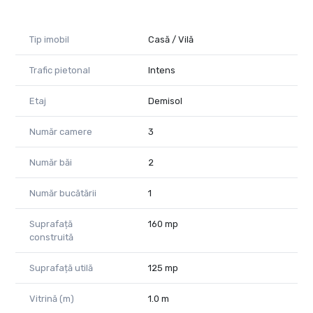
Tip imobil
Casă / Vilă
Trafic pietonal
Intens
Etaj
Demisol
Număr camere
3
Număr băi
2
Număr bucătării
1
Suprafață
160 mp
construită
Suprafață utilă
125 mp
Vitrină (m)
1.0 m