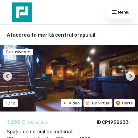
Meniu
Afacerea ta merită centrul orașului!
Exclusivitate
Previous
Nex
1
/
12
Video
Tur virtual
Harta
1,250 €
ID CP1958233
TVA inclus
Spațiu comercial de închiriat