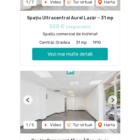
1
/
7
Video
Tur virtual
Harta
Spațiu Ultracentral Aurel Lazăr – 31 mp
520 €
(negociabil)
Spațiu comercial de închiriat
Central, Oradea
31 mp
1910
Vezi mai multe detalii
Previous
Next
1
/
5
Video
Tur virtual
Harta