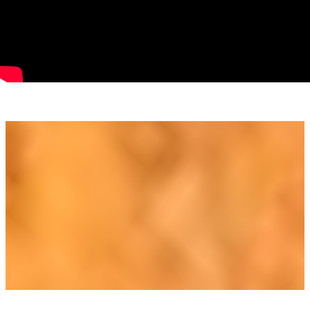
excelentă pentru a vă dezvolta propria afacere și a atrage o
clientelă diversă și fidelă.
Nu pierdeți ocazia de a fi parte din acest loc emblematic!
Contactați-ne astăzi pentru a afla mai multe detalii și pentru
a programa o vizionare personală. Oportunitățile de acest gen
nu apar des, deci acționați acum pentru a vă asigura locul în
inima orașului!
Suntem aici să vă ajutăm să vă îndepliniți visul. Așteptăm cu
nerăbdare să colaborăm cu dvs. și să facem din acest spațiu
un loc de succes!
Cu sinceritate,
Diana Ponoran
0758409801
diana.ponoran@propertylab.ro
Cod proprietate 1958233