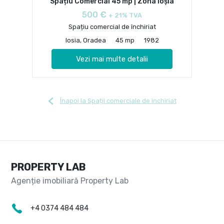
Spațiu Comercial 45 mp | Zona Ioșia
500 €
+ 21% TVA
Spațiu comercial de închiriat
Iosia, Oradea
45 mp
1982
Vezi mai multe detalii
Înapoi la Spații comerciale de închiriat
PROPERTY LAB
+4 0374 484 484