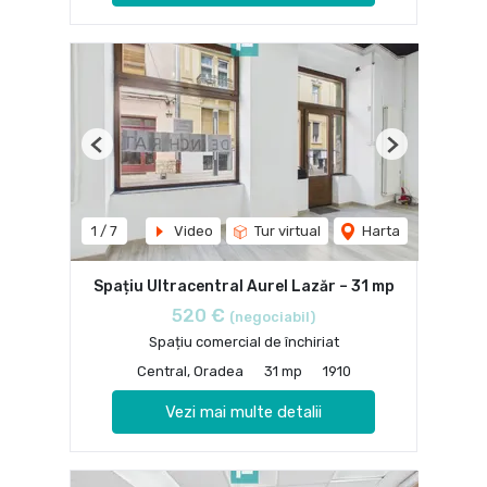
Previous
Next
1
/
7
Video
Tur virtual
Harta
Spațiu Ultracentral Aurel Lazăr – 31 mp
520 €
(negociabil)
Spațiu comercial de închiriat
Central, Oradea
31 mp
1910
Vezi mai multe detalii