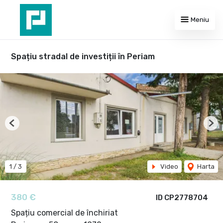
Meniu
Spațiu stradal de investiții în Periam
Previous
Nex
1
/
3
Video
Harta
380 €
ID CP2778704
Spațiu comercial de închiriat