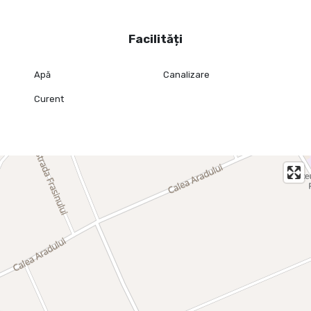
vă rugăm să contactați:
Facilități
Carol Szekeres
Tel: 0729 966 649
Email: carol.szekeres@propertylab.ro
Apă
Canalizare
Cristina Sipea
Curent
Tel: 0741 688 040
Email: cristina.sipea@propertylab.ro
CP2778704