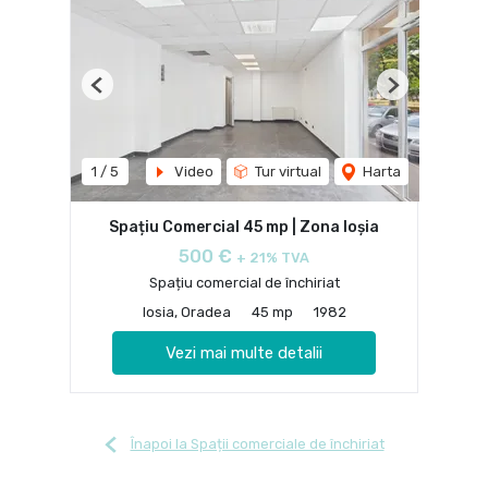
Previous
Next
1
/
5
Video
Tur virtual
Harta
Spațiu Comercial 45 mp | Zona Ioșia
500 €
+ 21% TVA
Spațiu comercial de închiriat
Iosia, Oradea
45 mp
1982
Vezi mai multe detalii
Înapoi la Spații comerciale de închiriat