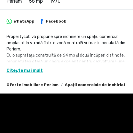
Periam
58 mp
1970
WhatsApp
Facebook
PropertyLab vă propune spre închiriere un spațiu comercial
amplasat la stradă, într-o zonă centrală și foarte circulată din
Periam.
Cu o suprafață construită de 64 mp și două încăperi distincte,
proprietatea oferă un cadru excelent pentru dezvoltarea unei
afaceri cu vizibilitate și acces facil.
Citește mai mult
Caracteristici și avantaje
Oferte imobiliare Periam
Spații comerciale de închiriat Pe
Suprafață construită: 64 mp
2 camere bine proporționate, potrivite pentru activități
comerciale
Amplasare excelentă, la stradă principală, cu vad pietonal și
auto