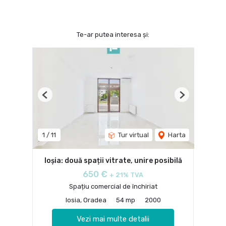
Te-ar putea interesa și:
Previous
Next
1
/
11
Tur virtual
Harta
Ioșia: două spații vitrate, unire posibilă
650 €
+ 21% TVA
Spațiu comercial de închiriat
Iosia, Oradea
54 mp
2000
Vezi mai multe detalii