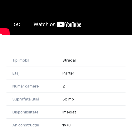
Spațiu luminos și accesibil, ușor de personalizat
Ideal pentru activități comerciale, servicii sau birouri
Posibile destinații
Mini cafenea sau spațiu tip fast-food
Birouri pentru activități administrative sau servicii
profesionale
Tip imobil
Stradal
Spațiu de prestări servicii (frizerie, salon, atelier, magazin etc.)
Etaj
Parter
Datorită poziției vizibile și a suprafeței ușor de gestionat,
spațiul se pretează perfect pentru afaceri care pun accent pe
accesibilitate, vizibilitate și proximitatea față de clienți.
Număr camere
2
Concluzie
Suprafață utilă
58 mp
O oportunitate excelentă de închiriere pentru cei care doresc
Disponibilitate
Imediat
să își dezvolte o afacere locală într-o locație cu potențial
comercial ridicat, în centrul localității Periam.
An construcție
1970
Pentru informații suplimentare și programarea unei vizionări,