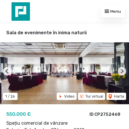
Meniu
Sala de evenimente în inima naturii
Previous
Nex
1
/
26
Video
Tur virtual
Harta
550,000 €
ID CP2752468
Spațiu comercial de vânzare