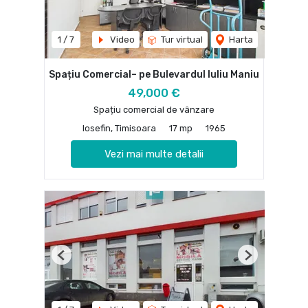
1
/
7
Video
Tur virtual
Harta
Spațiu Comercial– pe Bulevardul Iuliu Maniu
49,000 €
Spațiu comercial de vânzare
Iosefin, Timisoara
17 mp
1965
Vezi mai multe detalii
Previous
Next