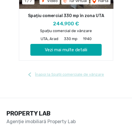
1
/
7
Video
Tur virtual
Harta
Spațiu comercial 330 mp în zona UTA
244,900 €
Spațiu comercial de vânzare
UTA, Arad
330 mp
1940
Vezi mai multe detalii
Înapoi la Spații comerciale de vânzare
PROPERTY LAB