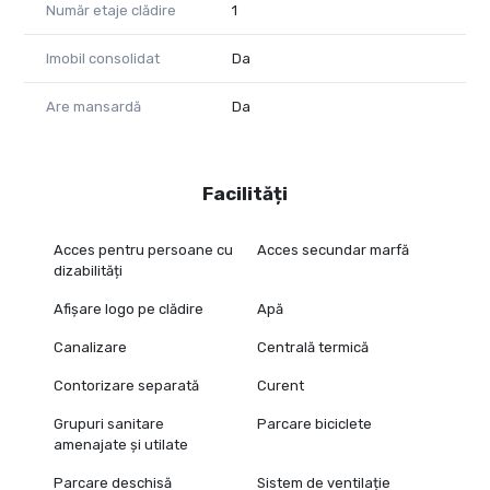
Număr etaje clădire
1
Imobil consolidat
Da
Are mansardă
Da
Facilități
Acces pentru persoane cu
Acces secundar marfă
dizabilități
Afișare logo pe clădire
Apă
Canalizare
Centrală termică
Contorizare separată
Curent
Grupuri sanitare
Parcare biciclete
amenajate și utilate
Parcare deschisă
Sistem de ventilație