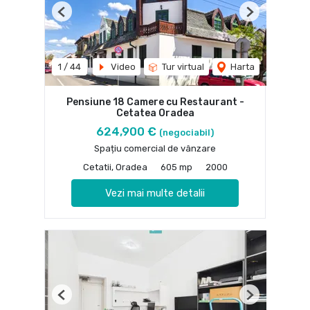
Previous
Next
1
/
44
Video
Tur virtual
Harta
Pensiune 18 Camere cu Restaurant -
Cetatea Oradea
624,900 €
(negociabil)
Spațiu comercial de vânzare
Cetatii, Oradea
605 mp
2000
Vezi mai multe detalii
Previous
Next