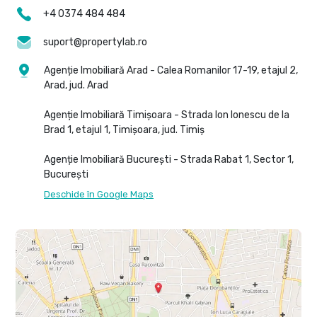
+4 0374 484 484
suport@propertylab.ro
Agenție Imobiliară Arad - Calea Romanilor 17-19, etajul 2,
Arad, jud. Arad
Agenție Imobiliară Timișoara - Strada Ion Ionescu de la
Brad 1, etajul 1, Timișoara, jud. Timiș
Agenție Imobiliară București - Strada Rabat 1, Sector 1,
București
Deschide în Google Maps