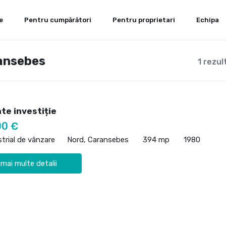
e
Pentru cumpărători
Pentru proprietari
Echipa
ransebes
1 rezul
ate investiție
00 €
strial de vânzare
Nord, Caransebes
394 mp
1980
 mai multe detalii