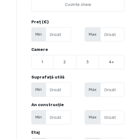
Preț (€)
Min
Max
Camere
1
2
3
4+
Suprafață utilă
Min
Max
An construcție
Min
Max
Etaj