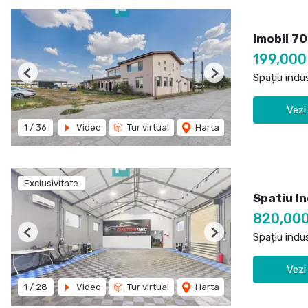
Imobil 7
199,000
Spațiu indu
Previous
Next
Vezi
1
/
36
Video
Tur virtual
Harta
Exclusivitate
Spatiu In
820,00
Spațiu indu
Previous
Next
Vezi
1
/
28
Video
Tur virtual
Harta