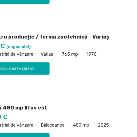
tru producție / fermă zootehnică - Variaș
 €
(negociabil)
strial de vânzare
Varias
765 mp
1970
 mai multe detalii
ă 480 mp Ilfov est
0 €
strial de vânzare
Balaceanca
480 mp
2025