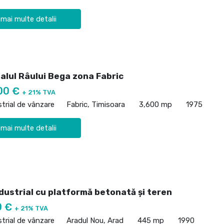
 mai multe detalii
alul Râului Bega zona Fabric
00 €
+ 21% TVA
strial de vânzare
Fabric, Timisoara
3,600 mp
1975
 mai multe detalii
dustrial cu platformă betonată și teren
0 €
+ 21% TVA
strial de vânzare
Aradul Nou, Arad
445 mp
1990