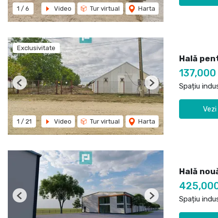
1
/
6
Video
Tur virtual
Harta
Exclusivitate
Hală pen
137,000
Spațiu indu
Previous
Next
Vezi
1
/
21
Video
Tur virtual
Harta
Hală nou
425,00
Spațiu indu
Previous
Next