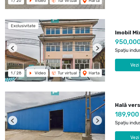
1
/
20
Video
Tur virtual
Harta
Exclusivitate
Imobil Mi
950,00
Spațiu indu
Previous
Next
Vezi
1
/
28
Video
Tur virtual
Harta
Hală vers
189,900
Spațiu indu
Previous
Next
Vezi