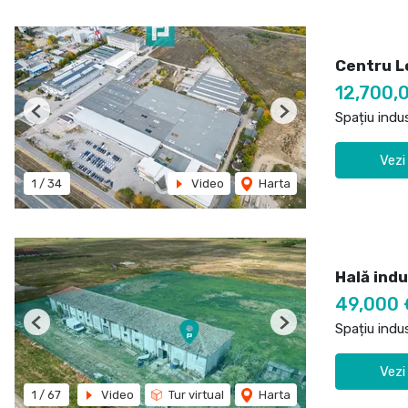
Centru L
12,700,
Spațiu indu
Previous
Next
Vezi
1
/
34
Video
Harta
Hală indu
49,000 
Spațiu indu
Previous
Next
Vezi
1
/
67
Video
Tur virtual
Harta