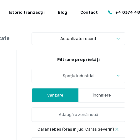
Istoric tranzacții
Blog
Contact
+4 0374 4
tate
Actualizate recent
Filtrare proprietăți
Spațiu industrial
Vânzare
Închiriere
Caransebes (oraș în jud. Caras Severin)