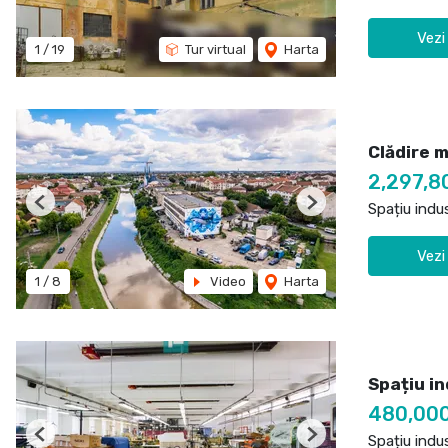
Vezi
1
/
19
Tur virtual
Harta
Clădire m
2,297,8
Spațiu indu
Previous
Next
Vezi
1
/
8
Video
Harta
Spațiu in
480,00
Spațiu indu
Previous
Next