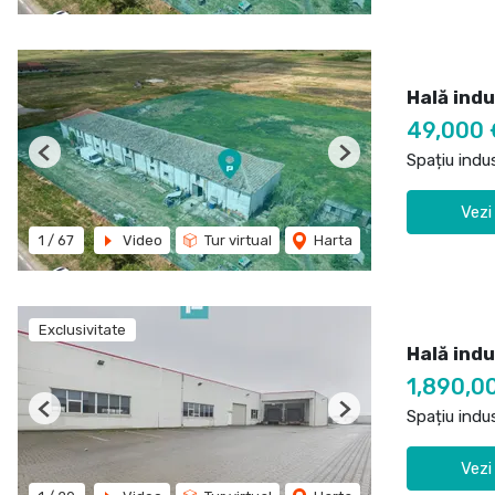
Hală indu
49,000 
Spațiu indu
Previous
Next
Vezi
1
/
67
Video
Tur virtual
Harta
Exclusivitate
Hală ind
1,890,0
Spațiu indu
Previous
Next
Vezi