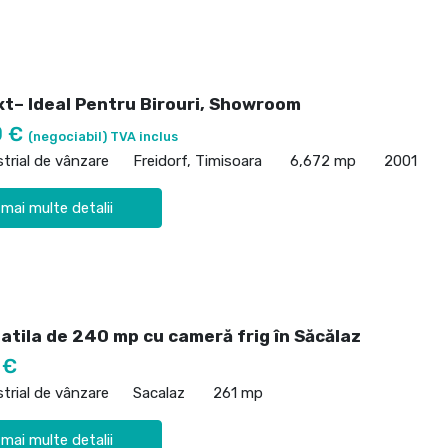
xt– Ideal Pentru Birouri, Showroom
0 €
(negociabil) TVA inclus
strial de vânzare
Freidorf, Timisoara
6,672 mp
2001
 mai multe detalii
atila de 240 mp cu cameră frig în Săcălaz
 €
strial de vânzare
Sacalaz
261 mp
 mai multe detalii