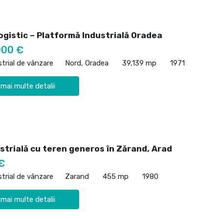
ogistic – Platformă Industrială Oradea
000 €
strial de vânzare
Nord, Oradea
39,139 mp
1971
 mai multe detalii
strială cu teren generos în Zărand, Arad
€
strial de vânzare
Zarand
455 mp
1980
 mai multe detalii