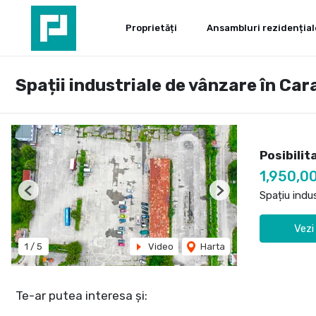
Proprietăți
Ansambluri rezidențial
Spații industriale de vânzare în Ca
Posibilit
1,950,0
Spațiu indu
Previous
Next
Vezi
1
/
5
Video
Harta
Te-ar putea interesa și: