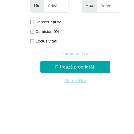
Min
Max
Construcții noi
Comision 0%
Exclusivități
Mai multe filtre
Șterge filtre