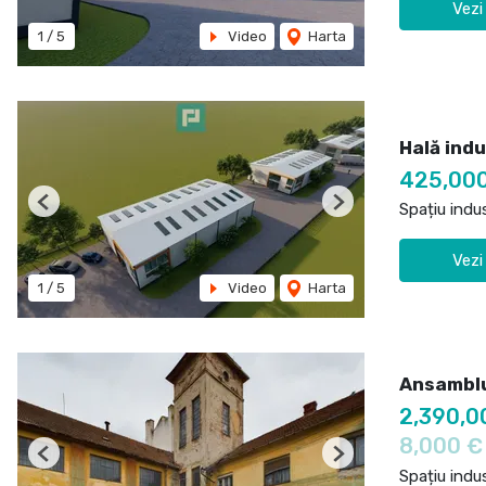
Vezi
1
/
5
Video
Harta
Hală ind
425,00
Spațiu indu
Previous
Next
Vezi
1
/
5
Video
Harta
Ansamblu
2,390,0
8,000 €
Previous
Next
Spațiu indu