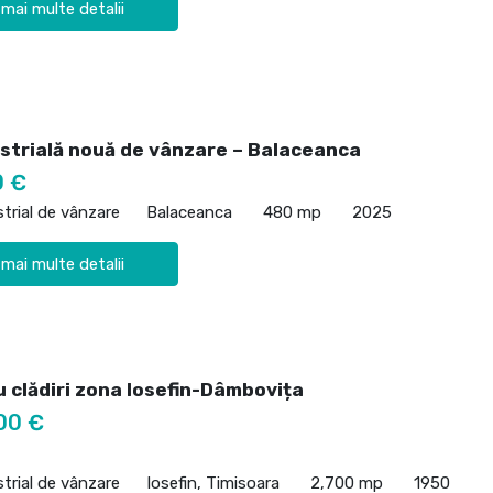
 mai multe detalii
ustrială nouă de vânzare – Balaceanca
0 €
strial de vânzare
Balaceanca
480 mp
2025
 mai multe detalii
 clădiri zona Iosefin-Dâmbovița
00 €
strial de vânzare
Iosefin, Timisoara
2,700 mp
1950