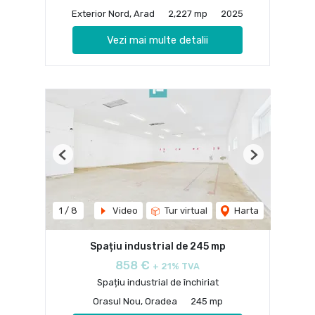
Exterior Nord, Arad
2,227 mp
2025
Vezi mai multe detalii
Previous
Next
1
/
8
Video
Tur virtual
Harta
Spațiu industrial de 245 mp
858 €
+ 21% TVA
Spațiu industrial de închiriat
Orasul Nou, Oradea
245 mp