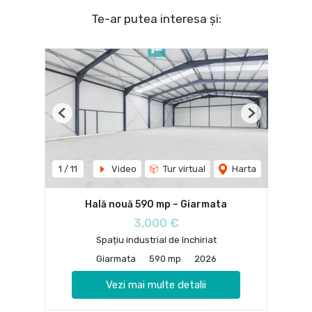
Te-ar putea interesa și:
Previous
Next
1
/
11
Video
Tur virtual
Harta
Hală nouă 590 mp – Giarmata
3,000 €
Spațiu industrial de închiriat
Giarmata
590 mp
2026
Vezi mai multe detalii