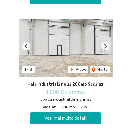
Previous
Next
1
/
8
Video
Harta
Hală industrială nouă 200mp Săcălaz
1,500 €
+ 21% TVA
Spațiu industrial de închiriat
Sacalaz
200 mp
2025
Vezi mai multe detalii