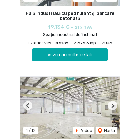
Hală industrială cu pod rulant și parcare
betonată
19,134 €
+ 21% TVA
Spațiu industrial de închiriat
Exterior Vest, Brasov
3,826.8 mp
2008
Vezi mai multe detalii
Previous
Next
1
/
12
Video
Harta