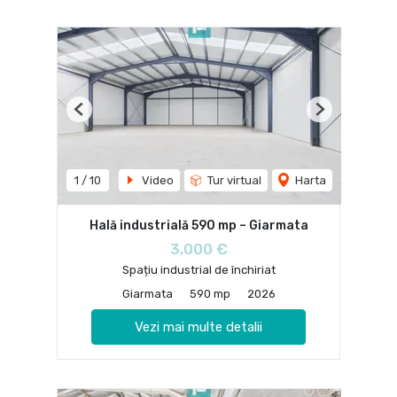
Previous
Next
1
/
10
Video
Tur virtual
Harta
Hală industrială 590 mp – Giarmata
3,000 €
Spațiu industrial de închiriat
Giarmata
590 mp
2026
Vezi mai multe detalii