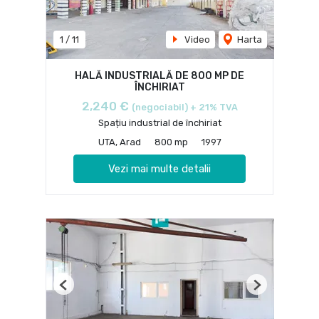
1
/
11
Video
Harta
HALĂ INDUSTRIALĂ DE 800 MP DE
ÎNCHIRIAT
2,240 €
(negociabil) + 21% TVA
Spațiu industrial de închiriat
UTA, Arad
800 mp
1997
Vezi mai multe detalii
Previous
Next