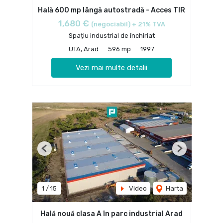
Hală 600 mp lângă autostradă - Acces TIR
1,680 €
(negociabil) + 21% TVA
Spațiu industrial de închiriat
UTA, Arad
596 mp
1997
Vezi mai multe detalii
Previous
Next
1
/
15
Video
Harta
Hală nouă clasa A în parc industrial Arad