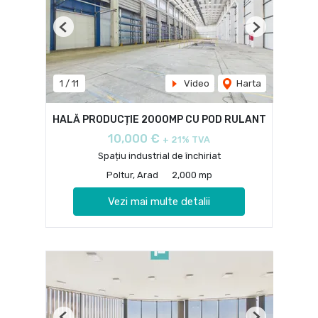
Previous
Next
1
/
11
Video
Harta
HALĂ PRODUCȚIE 2000MP CU POD RULANT
10,000 €
+ 21% TVA
Spațiu industrial de închiriat
Poltur, Arad
2,000 mp
Vezi mai multe detalii