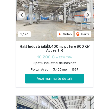
Previous
Next
1
/
26
Video
Harta
Hală Industrială|3.400mp putere 800 KW
Acces TIR
10,200 €
+ 21% TVA
Spațiu industrial de închiriat
Poltur, Arad
3,400 mp
1997
Vezi mai multe detalii