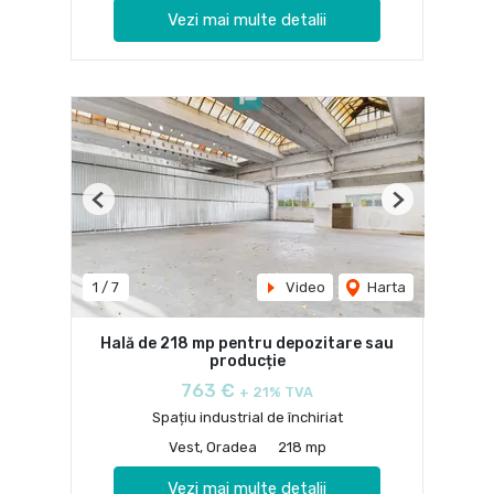
Vezi mai multe detalii
Previous
Next
1
/
7
Video
Harta
Hală de 218 mp pentru depozitare sau
producție
763 €
+ 21% TVA
Spațiu industrial de închiriat
Vest, Oradea
218 mp
Vezi mai multe detalii