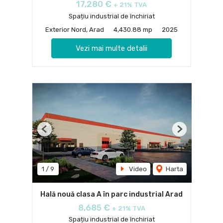
17,280 €
+ 21% TVA
Spațiu industrial de închiriat
Exterior Nord, Arad
4,430.88 mp
2025
Vezi mai multe detalii
Previous
Next
1
/
9
Video
Harta
Hală nouă clasa A în parc industrial Arad
8,685 €
+ 21% TVA
Spațiu industrial de închiriat