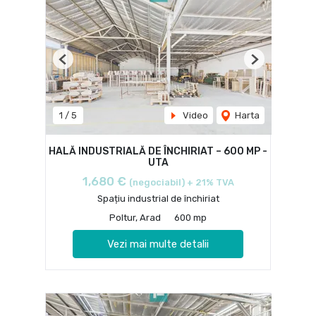
Previous
Next
1
/
5
Video
Harta
HALĂ INDUSTRIALĂ DE ÎNCHIRIAT – 600 MP -
UTA
1,680 €
(negociabil) + 21% TVA
Spațiu industrial de închiriat
Poltur, Arad
600 mp
Vezi mai multe detalii