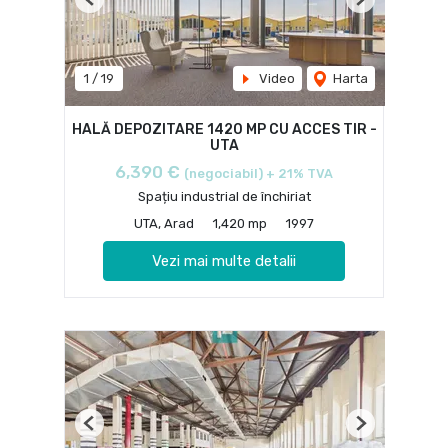
Previous
Next
1
/
19
Video
Harta
HALĂ DEPOZITARE 1420 MP CU ACCES TIR -
UTA
6,390 €
(negociabil) + 21% TVA
Spațiu industrial de închiriat
UTA, Arad
1,420 mp
1997
Vezi mai multe detalii
Previous
Next