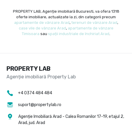
PROPERTY LAB, Agenție imobiliară Bucuresti, va ofera 1318
oferte imobiliare, actualizate la zi, din categorii precum
apartamente de vânzare Arad
,
terenuri de vânzare Arad
,
case vile de vânzare Arad
,
apartamente de vânzare
Timisoara
sau
spații industriale de închiriat Arad
.
PROPERTY LAB
+4 0374 484 484
suport@propertylab.ro
Agenție Imobiliară Arad - Calea Romanilor 17-19, etajul 2,
Arad, jud. Arad