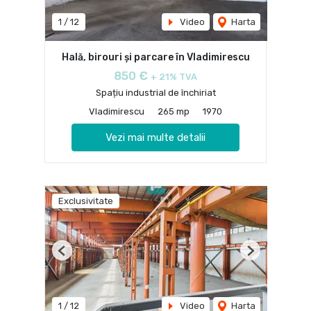
1
/
12
Video
Harta
Hală, birouri și parcare în Vladimirescu
850 €
+ 21% TVA
Spațiu industrial de închiriat
Vladimirescu
265 mp
1970
Vezi mai multe detalii
Exclusivitate
Previous
Next
1
/
12
Video
Harta