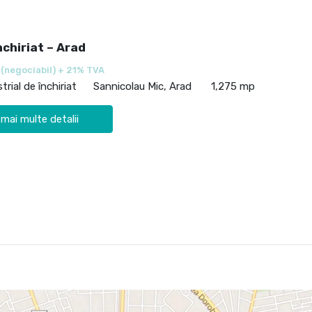
nchiriat – Arad
€
(negociabil) + 21% TVA
trial de închiriat
Sannicolau Mic, Arad
1,275 mp
 mai multe detalii