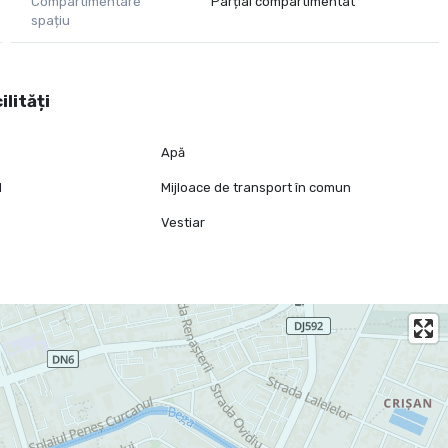
Compartimentare
Parțial compartimentat
spațiu
ilități
Apă
l
Mijloace de transport în comun
Vestiar