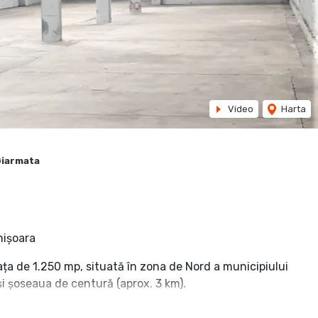
Video
Harta
 Giarmata
mișoara
ața de 1.250 mp, situată în zona de Nord a municipiului
și șoseaua de centură (aprox. 3 km).