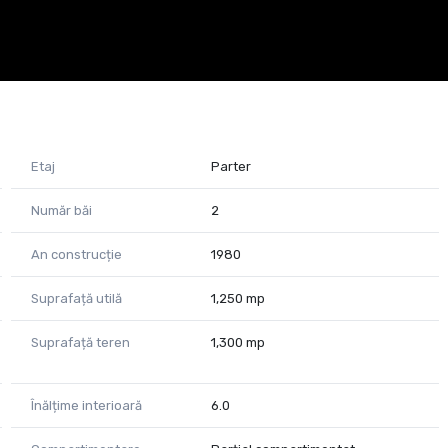
Etaj
Parter
Număr băi
2
An construcție
1980
Suprafață utilă
1,250 mp
Suprafață teren
1,300 mp
Înălțime interioară
6.0