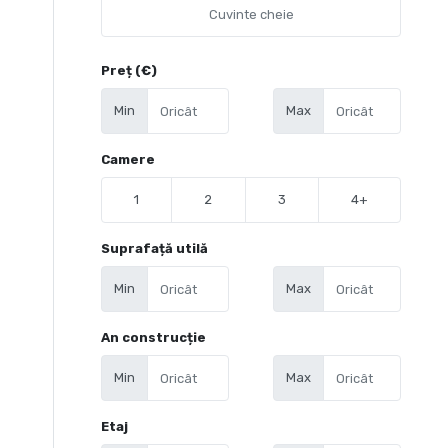
Preț (€)
Min
Max
Camere
1
2
3
4+
Suprafață utilă
Min
Max
An construcție
Min
Max
Etaj