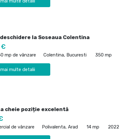
 mai multe detalii
 deschidere la Soseaua Colentina
 €
50 mp de vânzare
Colentina, Bucuresti
350 mp
 mai multe detalii
a cheie poziție excelentă
€
rcial de vânzare
Polivalenta, Arad
14 mp
2022