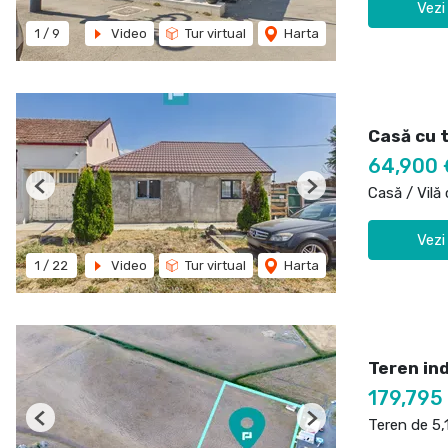
Vezi
1
/
9
Video
Tur virtual
Harta
Casă cu 
64,900 
Casă / Vilă
Previous
Next
Vezi
1
/
22
Video
Tur virtual
Harta
Teren in
179,795
Teren de 5
Previous
Next