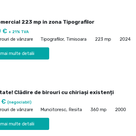
mercial 223 mp in zona Tipografilor
0 €
+ 21% TVA
irouri de vânzare
Tipografilor, Timisoara
223 mp
2024
 mai multe detalii
ate! Clădire de birouri cu chiriași existenți
0 €
(negociabil)
irouri de vânzare
Muncitoresc, Resita
360 mp
2000
 mai multe detalii