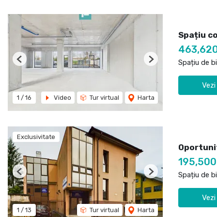
Spațiu co
463,62
Spațiu de b
Previous
Next
Vezi
1
/
16
Video
Tur virtual
Harta
Exclusivitate
Oportunit
195,50
Spațiu de b
Previous
Next
Vezi
1
/
13
Tur virtual
Harta