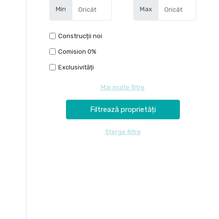
Min
Max
Construcții noi
Comision 0%
Exclusivități
Mai multe filtre
Șterge filtre