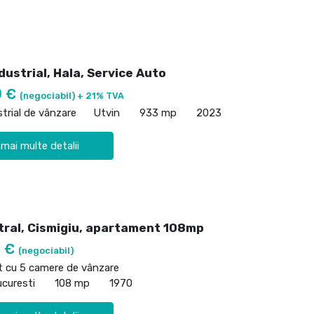
dustrial, Hala, Service Auto
0 €
(negociabil) + 21% TVA
strial de vânzare
Utvin
933 mp
2023
 mai multe detalii
tral, Cismigiu, apartament 108mp
0 €
(negociabil)
 cu 5 camere de vânzare
ucuresti
108 mp
1970