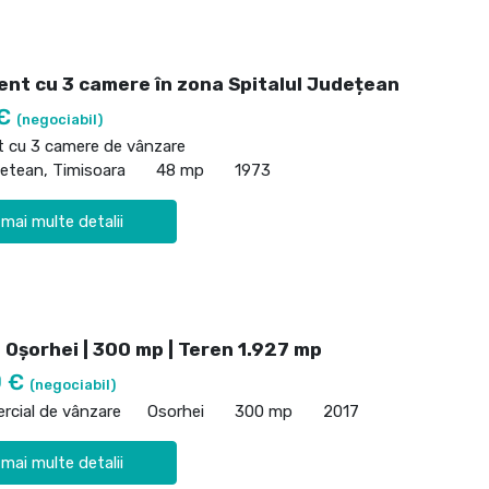
nt cu 3 camere în zona Spitalul Județean
 €
(negociabil)
 cu 3 camere de vânzare
detean, Timisoara
48 mp
1973
 mai multe detalii
 Oșorhei | 300 mp | Teren 1.927 mp
0 €
(negociabil)
rcial de vânzare
Osorhei
300 mp
2017
 mai multe detalii