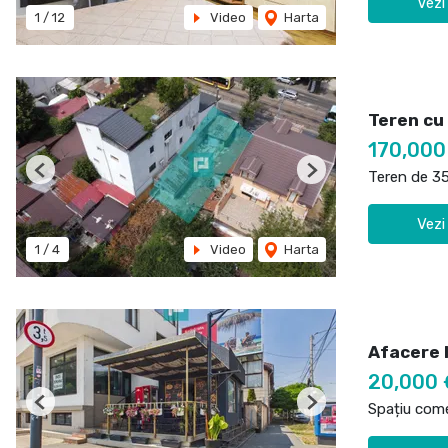
Vezi
1
/
12
Video
Harta
Teren cu
170,000
Teren de 3
Previous
Next
Vezi
1
/
4
Video
Harta
Afacere l
20,000 
Spațiu come
Previous
Next