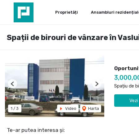
Proprietăți
Ansambluri rezidențial
Spații de birouri de vânzare în Vasl
Oportuni
3,000,0
Spațiu de b
Previous
Next
Vezi
1
/
3
Video
Harta
Te-ar putea interesa și: