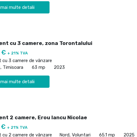
 mai multe detalii
nt cu 3 camere, zona Torontalului
0 €
+ 21% TVA
 cu 3 camere de vânzare
i, Timisoara
63 mp
2023
 mai multe detalii
nt 2 camere, Erou Iancu Nicolae
0 €
+ 21% TVA
 cu 2 camere de vânzare
Nord, Voluntari
65.1 mp
2025