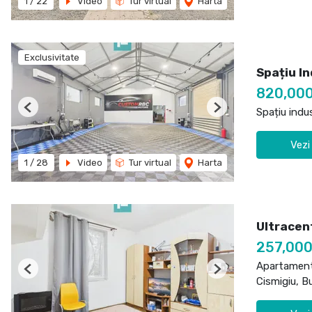
1
/
22
Video
Tur virtual
Harta
Exclusivitate
Spațiu In
820,00
Spațiu indu
Previous
Next
Vezi
1
/
28
Video
Tur virtual
Harta
Ultracen
257,00
Apartament
Previous
Next
Cismigiu, B