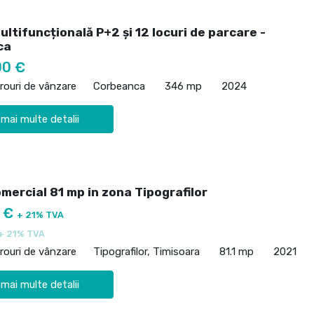
ultifuncțională P+2 și 12 locuri de parcare -
ca
00 €
irouri de vânzare
Corbeanca
346 mp
2024
 mai multe detalii
mercial 81 mp in zona Tipografilor
0 €
+ 21% TVA
+ 21% TVA
irouri de vânzare
Tipografilor, Timisoara
81.1 mp
2021
 mai multe detalii