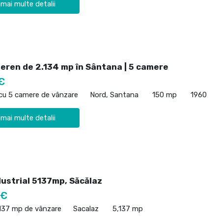
 mai multe detalii
teren de 2.134 mp în Sântana | 5 camere
€
 cu 5 camere de vânzare
Nord, Santana
150 mp
1960
 mai multe detalii
dustrial 5137mp, Săcălaz
 €
,137 mp de vânzare
Sacalaz
5,137 mp