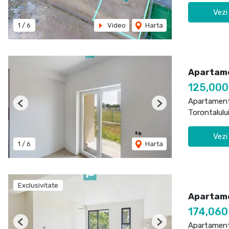
Vezi
1
/
6
Video
Harta
Apartame
125,00
Apartament
Previous
Next
Torontalulu
Vezi
1
/
6
Harta
Exclusivitate
Apartame
174,06
Apartament
Previous
Next