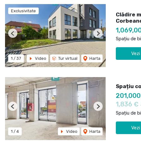
Exclusivitate
Clădire m
Corbean
1,069,0
Previous
Next
Spațiu de b
Vezi
1
/
37
Video
Tur virtual
Harta
Spațiu co
201,00
1,836 €
Previous
Next
Spațiu de b
Vezi
1
/
4
Video
Harta