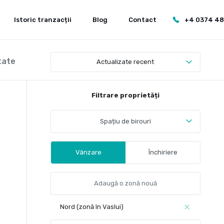
Istoric tranzacții
Blog
Contact
+4 0374 4
tate
Actualizate recent
Filtrare proprietăți
Spațiu de birouri
Vânzare
Închiriere
Nord (zonă în Vaslui)