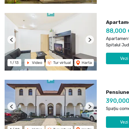
Apartame
88,000
Apartament
Previous
Next
Spitalul Ju
Vezi
1
/
13
Video
Tur virtual
Harta
Pensiune
390,00
Spațiu come
Previous
Next
Vezi