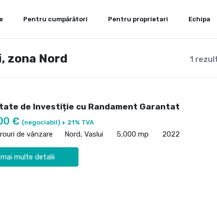
e
Pentru cumpărători
Pentru proprietari
Echipa
ui, zona Nord
1 rezul
tate de Investiție cu Randament Garantat
00 €
(negociabil) + 21% TVA
irouri de vânzare
Nord, Vaslui
5,000 mp
2022
 mai multe detalii