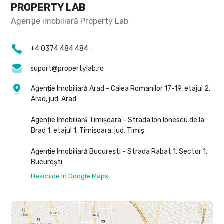
PROPERTY LAB
+4 0374 484 484
suport@propertylab.ro
Agenție Imobiliară Arad - Calea Romanilor 17-19, etajul 2,
Arad, jud. Arad
Agenție Imobiliară Timișoara - Strada Ion Ionescu de la
Brad 1, etajul 1, Timișoara, jud. Timiș
Agenție Imobiliară București - Strada Rabat 1, Sector 1,
București
Deschide în Google Maps