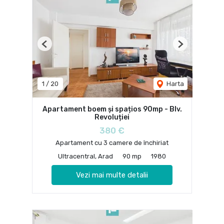
Previous
Next
1
/
20
Harta
Apartament boem și spațios 90mp - Blv.
Revoluției
380 €
Apartament cu 3 camere de închiriat
Ultracentral, Arad
90 mp
1980
Vezi mai multe detalii