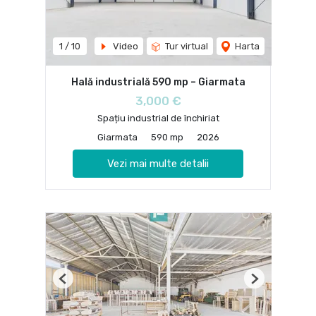
1
/
10
Video
Tur virtual
Harta
Hală industrială 590 mp – Giarmata
3,000 €
Spațiu industrial de închiriat
Giarmata
590 mp
2026
Vezi mai multe detalii
Previous
Next