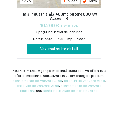
1
/
26
Video
Harta
Hală Industrială|3.400mp putere 800 KW
Acces TIR
10,200 €
+ 21% TVA
Spațiu industrial de închiriat
Poltur, Arad
3,400 mp
1997
Vezi mai multe detalii
PROPERTY LAB, Agenție imobiliară Bucuresti, va ofera 1314
oferte imobiliare, actualizate la zi, din categorii precum
apartamente de vânzare Arad
,
terenuri de vânzare Arad
,
case vile de vânzare Arad
,
apartamente de vânzare
Timisoara
sau
spații industriale de închiriat Arad
.