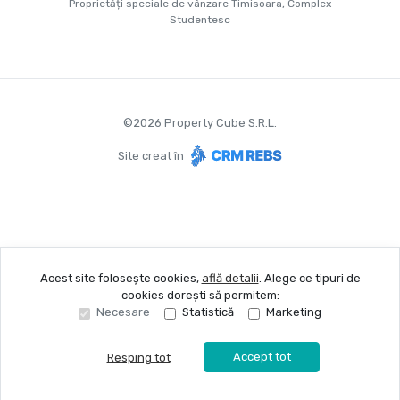
Proprietăți speciale de vânzare Timisoara, Complex
Studentesc
©
2026
Property Cube S.R.L.
Site creat în
Acest site folosește cookies,
află detalii
.
Alege ce tipuri de
cookies dorești să permitem:
Necesare
Statistică
Marketing
Accept tot
Resping tot