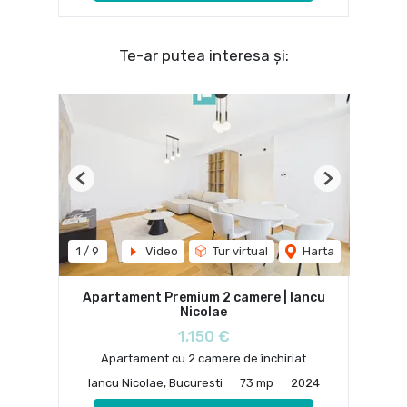
Te-ar putea interesa și:
Previous
Next
1
/
9
Video
Tur virtual
Harta
Apartament Premium 2 camere | Iancu
Nicolae
1,150 €
Apartament cu 2 camere de închiriat
Iancu Nicolae, Bucuresti
73 mp
2024