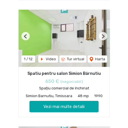
Previous
Next
1
/
12
Video
Tur virtual
Harta
Spatiu pentru salon Simion Bărnutiu
650 €
(negociabil)
Spațiu comercial de închiriat
Simion Barnutiu, Timisoara
48 mp
1990
Vezi mai multe detalii