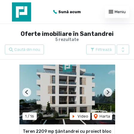
Sună acum
Meniu
Oferte imobiliare în Santandrei
5 rezultate
Caută din nou
Filtrează
Previous
Next
1
/
16
Video
Harta
Teren 2209 mp Șântandrei cu proiect bloc