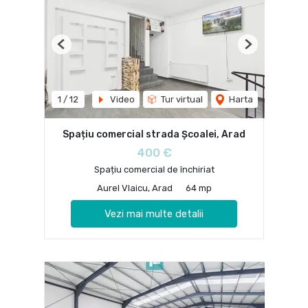
Previous
Next
1
/
12
Video
Tur virtual
Harta
Spațiu comercial strada Școalei, Arad
400 €
Spațiu comercial de închiriat
Aurel Vlaicu, Arad
64 mp
Vezi mai multe detalii