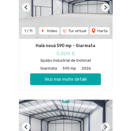
Previous
Next
1
/
11
Video
Tur virtual
Harta
Hală nouă 590 mp – Giarmata
3,000 €
Spațiu industrial de închiriat
Giarmata
590 mp
2026
Vezi mai multe detalii
Previous
Next