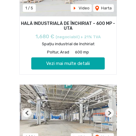
1
/
5
Video
Harta
HALĂ INDUSTRIALĂ DE ÎNCHIRIAT – 600 MP -
UTA
1,680 €
(negociabil) + 21% TVA
Spațiu industrial de închiriat
Poltur, Arad
600 mp
Vezi mai multe detalii
Previous
Next