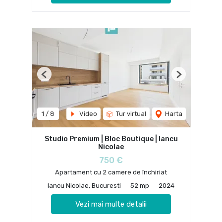
Previous
Next
1
/
8
Video
Tur virtual
Harta
Studio Premium | Bloc Boutique | Iancu
Nicolae
750 €
Apartament cu 2 camere de închiriat
Iancu Nicolae, Bucuresti
52 mp
2024
Vezi mai multe detalii