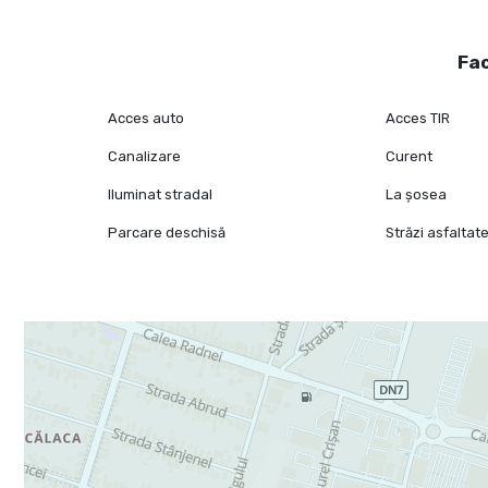
Fac
Acces auto
Acces TIR
Canalizare
Curent
Iluminat stradal
La șosea
Parcare deschisă
Străzi asfaltat