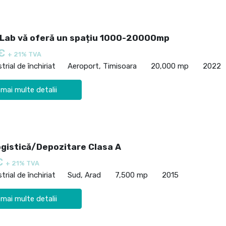
Lab vă oferă un spațiu 1000-20000mp
 €
+ 21% TVA
trial de închiriat
Aeroport, Timisoara
20,000 mp
2022
 mai multe detalii
ogistică/Depozitare Clasa A
€
+ 21% TVA
trial de închiriat
Sud, Arad
7,500 mp
2015
 mai multe detalii