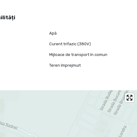
ilități
Apă
Curent trifazic (380V)
Mijloace de transport în comun
e
Teren împrejmuit