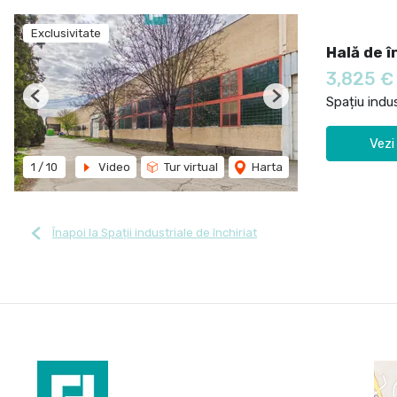
Exclusivitate
Hală de î
3,825 
Spațiu indus
Previous
Next
Vezi
1
/
10
Video
Tur virtual
Harta
Înapoi la Spații industriale de închiriat