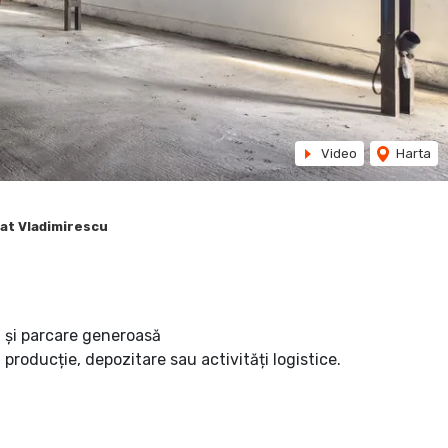
Video
Harta
riat Vladimirescu
l și parcare generoasă
 producție, depozitare sau activități logistice.