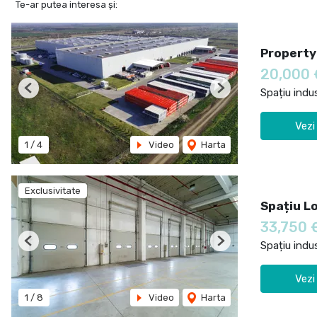
Te-ar putea interesa și:
Property
20,000
Spațiu indus
Previous
Next
Vezi
1
/
4
Video
Harta
Exclusivitate
Spațiu L
33,750 
Spațiu indus
Previous
Next
Vezi
1
/
8
Video
Harta