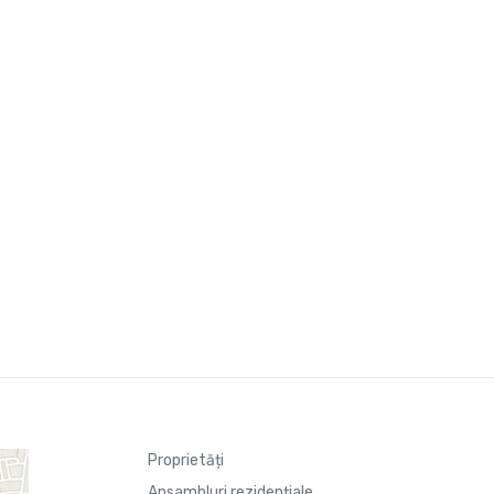
Proprietăți
Ansambluri rezidențiale