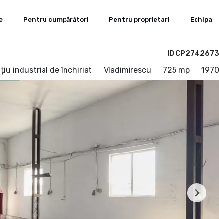
e
Pentru cumpărători
Pentru proprietari
Echipa
ID CP2742673
țiu industrial de închiriat
Vladimirescu
725 mp
1970
Next