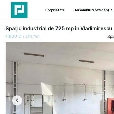
Proprietăți
Ansambluri rezidențial
Spațiu industrial de 725 mp în Vladimirescu
1,800 €
Spa
+ 21% TVA
Previous