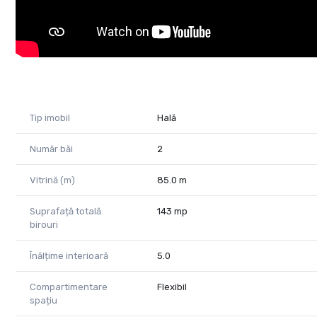
CP2742673
Tip imobil
Hală
Număr băi
2
Vitrină (m)
85.0 m
Suprafață totală
143 mp
birouri
Înălțime interioară
5.0
Compartimentare
Flexibil
spațiu