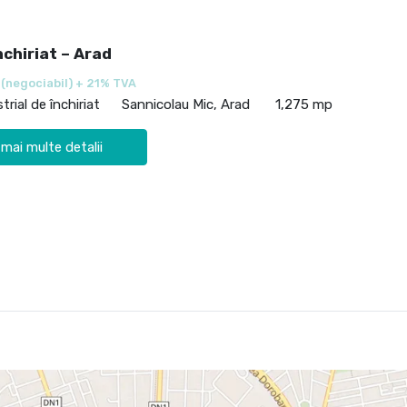
nchiriat – Arad
€
(negociabil) + 21% TVA
trial de închiriat
Sannicolau Mic, Arad
1,275 mp
 mai multe detalii