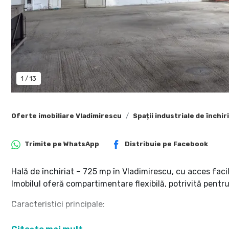
1
/
13
Oferte imobiliare Vladimirescu
Spații industriale de închi
Trimite pe
WhatsApp
Distribuie pe
Facebook
Hală de închiriat – 725 mp în Vladimirescu, cu acces faci
Imobilul oferă compartimentare flexibilă, potrivită pentru
Caracteristici principale:
Înălțime utilă - 5 metri