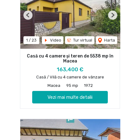
Previous
Next
1
/
23
Video
Tur virtual
Harta
Casă cu 4 camere și teren de 5538 mp în
Macea
163,400 €
Casă / Vilă cu 4 camere de vânzare
Macea
95 mp
1972
Vezi mai multe detalii