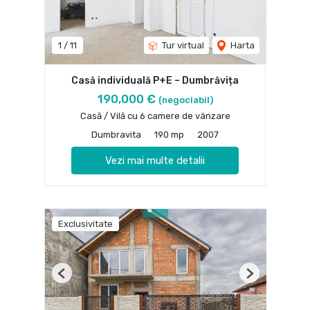
1
/
11
Tur virtual
Harta
Casă individuală P+E – Dumbrăvița
190,000 €
(negociabil)
Casă / Vilă cu 6 camere de vânzare
Dumbravita
190 mp
2007
Vezi mai multe detalii
Exclusivitate
Previous
Next