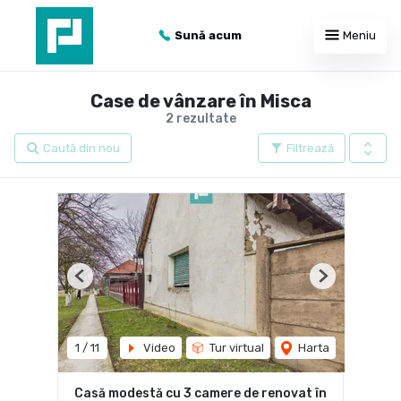
Sună acum
Meniu
Case de vânzare în Misca
2 rezultate
Caută din nou
Filtrează
Previous
Next
1
/
11
Video
Tur virtual
Harta
Casă modestă cu 3 camere de renovat în