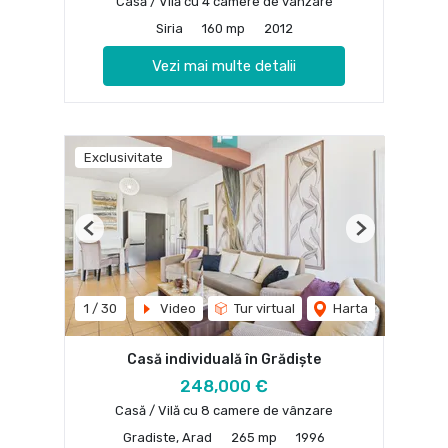
Casă / Vilă cu 4 camere de vânzare
Siria
160 mp
2012
Vezi mai multe detalii
Exclusivitate
Previous
Next
1
/
30
Video
Tur virtual
Harta
Casă individuală în Grădiște
248,000 €
Casă / Vilă cu 8 camere de vânzare
Gradiste, Arad
265 mp
1996