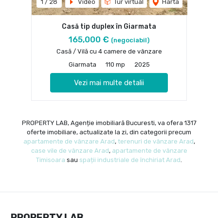
1
/
28
Video
Tur virtual
Harta
Casă tip duplex în Giarmata
165,000 €
(negociabil)
Casă / Vilă cu 4 camere de vânzare
Giarmata
110 mp
2025
Vezi mai multe detalii
PROPERTY LAB, Agenție imobiliară Bucuresti, va ofera 1317
oferte imobiliare, actualizate la zi, din categorii precum
apartamente de vânzare Arad
,
terenuri de vânzare Arad
,
case vile de vânzare Arad
,
apartamente de vânzare
Timisoara
sau
spații industriale de închiriat Arad
.
PROPERTY LAB