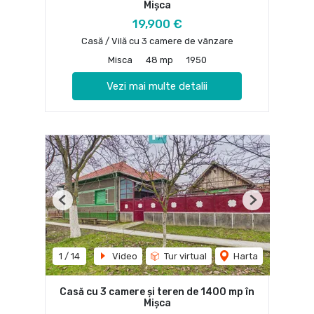
Mișca
19,900 €
Casă / Vilă cu 3 camere de vânzare
Misca
48 mp
1950
Vezi mai multe detalii
Previous
Next
1
/
14
Video
Tur virtual
Harta
Casă cu 3 camere și teren de 1400 mp în
Mișca