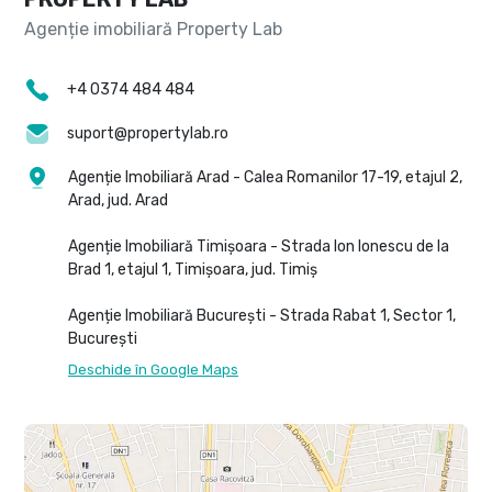
+4 0374 484 484
suport@propertylab.ro
Agenție Imobiliară Arad - Calea Romanilor 17-19, etajul 2,
Arad, jud. Arad
Agenție Imobiliară Timișoara - Strada Ion Ionescu de la
Brad 1, etajul 1, Timișoara, jud. Timiș
Agenție Imobiliară București - Strada Rabat 1, Sector 1,
București
Deschide în Google Maps