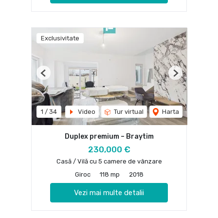
Exclusivitate
Previous
Next
1
/
34
Video
Tur virtual
Harta
Duplex premium – Braytim
230,000 €
Casă / Vilă cu 5 camere de vânzare
Giroc
118 mp
2018
Vezi mai multe detalii