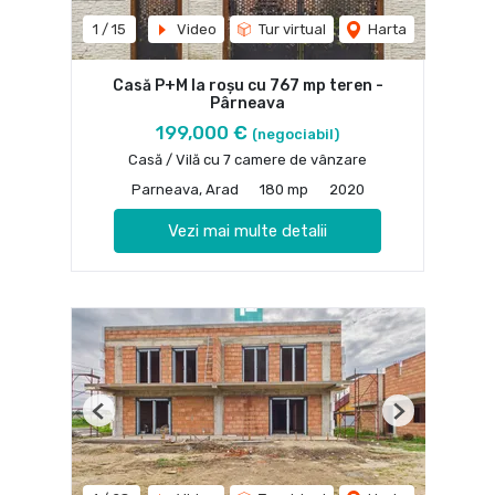
1
/
15
Video
Tur virtual
Harta
Casă P+M la roșu cu 767 mp teren -
Pârneava
199,000 €
(negociabil)
Casă / Vilă cu 7 camere de vânzare
Parneava, Arad
180 mp
2020
Vezi mai multe detalii
Previous
Next