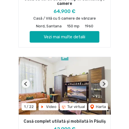
camere
64,900 €
Casă / Vilă cu 5 camere de vânzare
Nord, Santana
150 mp
1960
Vezi mai multe detalii
Previous
Next
1
/
22
Video
Tur virtual
Harta
Casă complet utilată și mobilată în Păuliș