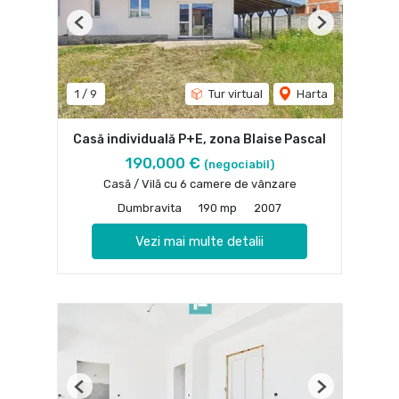
Previous
Next
1
/
9
Tur virtual
Harta
Casă individuală P+E, zona Blaise Pascal
190,000 €
(negociabil)
Casă / Vilă cu 6 camere de vânzare
Dumbravita
190 mp
2007
Vezi mai multe detalii
Previous
Next