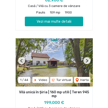
62,900 €
Casă / Vilă cu 3 camere de vânzare
Paulis
109 mp
1900
Vezi mai multe detalii
Previous
Next
1
/
44
Video
Tur virtual
Harta
Vilă unică în Șiria | 160 mp utili | Teren 945
mp
199,000 €