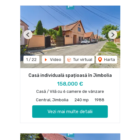
Previous
Next
1
/
22
Video
Tur virtual
Harta
Casă individuală spațioasă în Jimbolia
158,000 €
Casă / Vilă cu 6 camere de vânzare
Central, Jimbolia
240 mp
1988
Vezi mai multe detalii