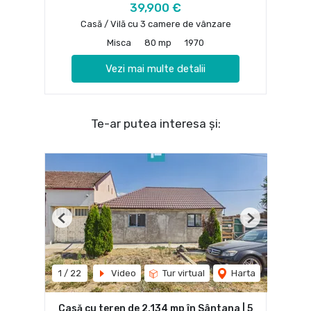
39,900 €
Casă / Vilă cu 3 camere de vânzare
Misca
80 mp
1970
Vezi mai multe detalii
Te-ar putea interesa și:
Previous
Next
1
/
22
Video
Tur virtual
Harta
Casă cu teren de 2.134 mp în Sântana | 5