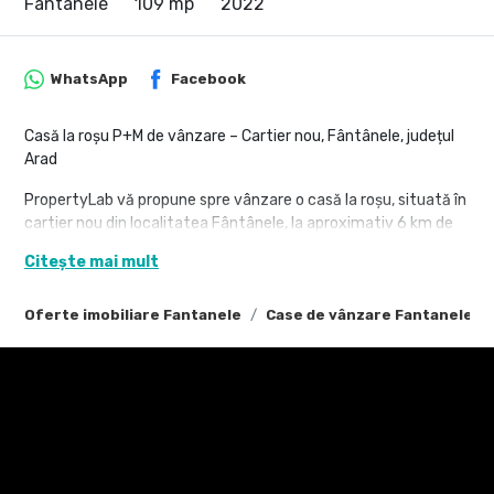
Fantanele
109 mp
2022
WhatsApp
Facebook
Casă la roșu P+M de vânzare – Cartier nou, Fântânele, județul
Arad
PropertyLab vă propune spre vânzare o casă la roșu, situată în
cartier nou din localitatea Fântânele, la aproximativ 6 km de
municipiul Arad. Zona este liniștită, cu acces rapid către oraș.
Citește mai mult
Detalii proprietate:
Oferte imobiliare Fantanele
Case de vânzare Fantanele
Suprafață teren: 300 mp (neîmprejmuit)
Suprafață construită: 136 mp
Suprafață utilă: 109 mp
Regim înălțime: Parter + Mansardă
An construcție: 2022
Structură: cărămidă Porotherm, acoperiș țiglă ceramică
Stadiu: la roșu (pereți exteriori și interiori realizați, acoperiș
montat, ferestre PVC instalate)