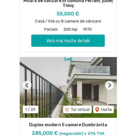
Moară de vânzare în comuna Periam, județ
Timiș
55,000 €
Casă / Vilă cu 8 camere de vânzare
Periam
200 mp
1970
Vezi mai multe detalii
Previous
Next
1
/
29
Tur virtual
Harta
Duplex modern 5 camere Dumbrăvita
285,000 €
(negociabil) + 21% TVA