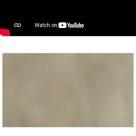
Compartimentare propusă (conform proiectului):
Parter: living spațios cu ieșire în curte, bucătărie, baie, spațiu
tehnic
Mansardă: 3 dormitoare, baie, hol
(Compartimentarea poate fi adaptată după preferințele
cumpărătorului)
Utilități: apă, curent, gaz
Localizare: proprietatea se află într-un cartier rezidențial nou,
în plină dezvoltare, la doar 5 km de municipiul Arad, cu acces
facil la școli, magazine și transport.
Sună acum pentru detalii și programează o vizionare!
Valea Alexandra - consultant imobiliar PropertyLab
E-mail: alexandra.valea@propertylab.ro
Telefon: 0746756071
CP2659170