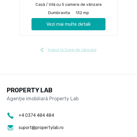
Casă / Vilă cu 5 camere de vânzare
Dumbravita
132 mp
Vezi mai multe detalii
Înapoi la Case de vânzare
PROPERTY LAB
+4 0374 484 484
suport@propertylab.ro