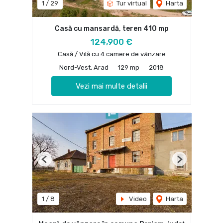
1
/
29
Tur virtual
Harta
Casă cu mansardă, teren 410 mp
124,900 €
Casă / Vilă cu 4 camere de vânzare
Nord-Vest, Arad
129 mp
2018
Vezi mai multe detalii
Previous
Next
1
/
8
Video
Harta