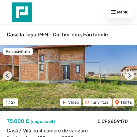
Meniu
Casă la roșu P+M - Cartier nou, Fântânele
Exclusivitate
Previous
Nex
1
/
27
Video
Tur virtual
Harta
75,000 €
ID CP2659170
(negociabil)
Casă / Vilă cu 4 camere de vânzare