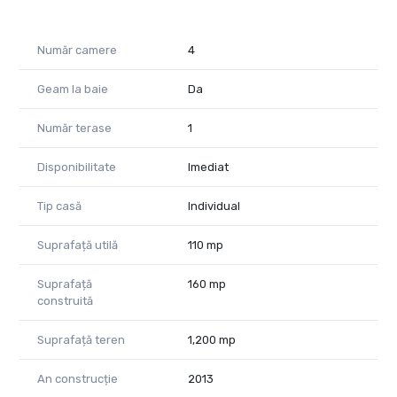
Email: cristina.sipea@propertylab.ro
CP2807947
Număr camere
4
Geam la baie
Da
Număr terase
1
Disponibilitate
Imediat
Tip casă
Individual
Suprafață utilă
110 mp
Suprafață
160 mp
construită
Suprafață teren
1,200 mp
An construcție
2013