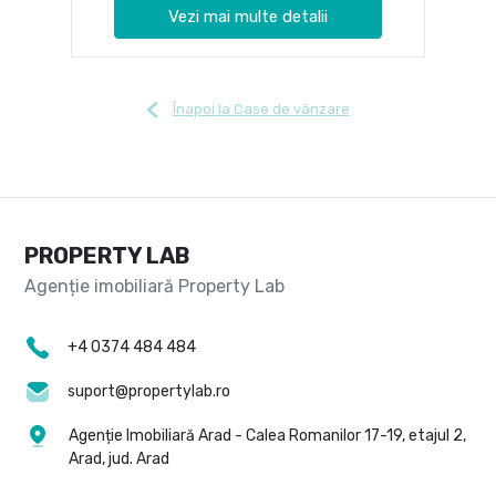
Vezi mai multe detalii
Înapoi la Case de vânzare
PROPERTY LAB
+4 0374 484 484
suport@propertylab.ro
Agenție Imobiliară Arad - Calea Romanilor 17-19, etajul 2,
Arad, jud. Arad