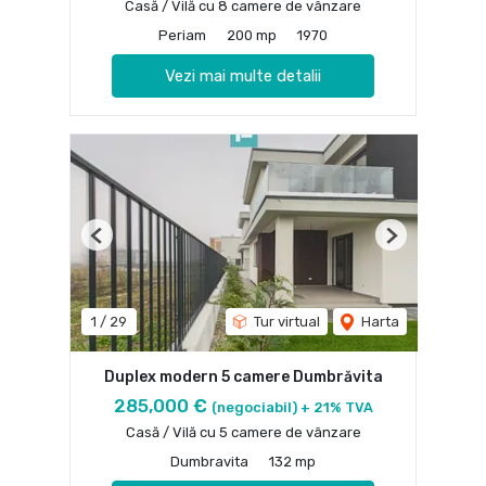
Casă / Vilă cu 8 camere de vânzare
Periam
200 mp
1970
Vezi mai multe detalii
Previous
Next
1
/
29
Tur virtual
Harta
Duplex modern 5 camere Dumbrăvita
285,000 €
(negociabil) + 21% TVA
Casă / Vilă cu 5 camere de vânzare
Dumbravita
132 mp