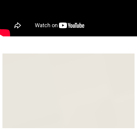
curent electric
apă din fântână forată
fosă septică
Un avantaj important al proprietății este poziționarea într-o
adevărată oază de verdeață. În spatele cabanei se află un
pârâu unde se poate pescui, iar zona este extrem de
pitorească, oferind liniște, aer curat și un peisaj natural
deosebit.
Această cabană este ideală pentru cei care își doresc un
refugiu în mijlocul naturii, departe de agitația urbană.
Agenți imobiliari:
Szekeres Carol
Telefon: 0729 966 649
Email: carol.szekeres@propertylab.ro
Sipea Cristina
Telefon: 0741 688 040