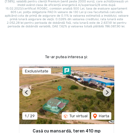
Te-ar putea interesa și:
Exclusivitate
Previous
Next
1
/
29
Tur virtual
Harta
Casă cu mansardă, teren 410 mp