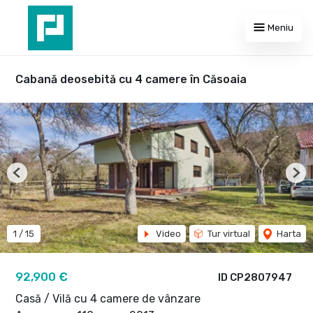
Meniu
Cabană deosebită cu 4 camere în Căsoaia
Previous
Nex
1
/
15
Video
Tur virtual
Harta
92,900 €
ID CP2807947
Casă / Vilă cu 4 camere de vânzare