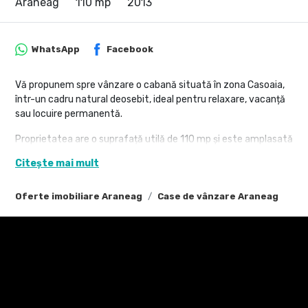
Araneag
110 mp
2013
WhatsApp
Facebook
Vă propunem spre vânzare o cabană situată în zona Casoaia,
într-un cadru natural deosebit, ideal pentru relaxare, vacanță
sau locuire permanentă.
Proprietatea are o suprafață utilă de 110 mp și este amplasată
pe un teren generos de 1.200 mp, oferind intimitate și multiple
Citește mai mult
posibilități de amenajare.
Compartimentare:
Oferte imobiliare Araneag
Case de vânzare Araneag
sufragerie spațioasă
3 dormitoare
2 băi
Utilități: