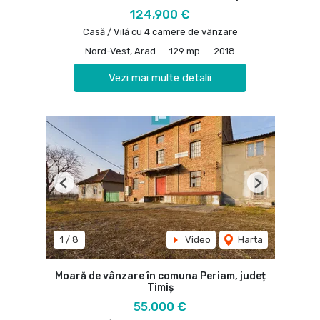
124,900 €
Casă / Vilă cu 4 camere de vânzare
Nord-Vest, Arad
129 mp
2018
Vezi mai multe detalii
Previous
Next
1
/
8
Video
Harta
Moară de vânzare în comuna Periam, județ
Timiș
55,000 €