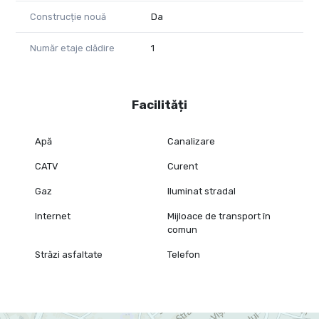
Construcție nouă
Da
Număr etaje clădire
1
Facilități
Apă
Canalizare
CATV
Curent
Gaz
Iluminat stradal
Internet
Mijloace de transport în
comun
Străzi asfaltate
Telefon