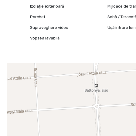
Izolație exterioară
Mijloace de tr
Parchet
Sobă / Teracot
Supraveghere video
Ușă intrare le
Vopsea lavabilă