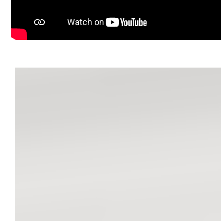
Andreea Covaci - Consultant Imobiliar PropertyLab
+40751479311
E-mail: andreea.covaci@propertylab.ro
Radu Mitran - Consultant imobiliar PropertyLab
+40751621035
E-mail: radu.mitran@propertylab.ro
CP2698140