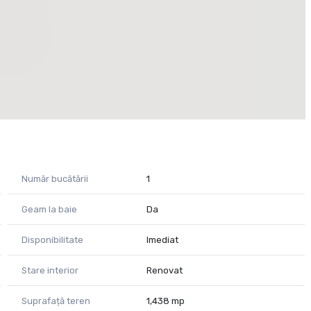
Număr bucătării
1
Geam la baie
Da
Disponibilitate
Imediat
Stare interior
Renovat
Suprafață teren
1,438 mp