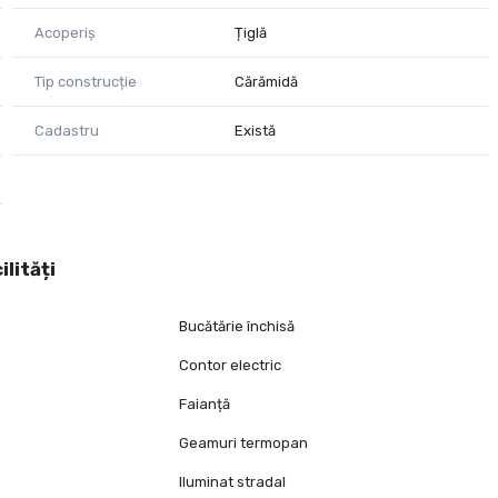
Acoperiș
Țiglă
Tip construcție
Cărămidă
Cadastru
Există
ilități
Bucătărie închisă
Contor electric
Faianță
Geamuri termopan
Iluminat stradal