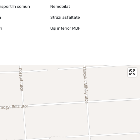
ansport în comun
Nemobilat
ă
Străzi asfaltate
mn
Uși interior MDF