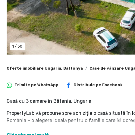
1
/
30
Oferte imobiliare Ungaria, Battonya
Case de vânzare Unga
Trimite pe
WhatsApp
Distribuie pe
Facebook
Casă cu 3 camere în Bătania, Ungaria
PropertyLab vă propune spre achiziție o casă situată în l
România – o alegere ideală pentru o familie care își doreșt
Caracteristici principale: