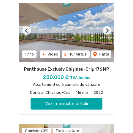
Previous
Next
1
/
16
Video
Tur virtual
Harta
Penthouse Exclusiv Chișineu-Criș 176 MP
230,000 €
TVA inclus
Apartament cu 5 camere de vânzare
Central, Chisineu-Cris
116 mp
2022
Vezi mai multe detalii
Comision 0%
Exclusivitate