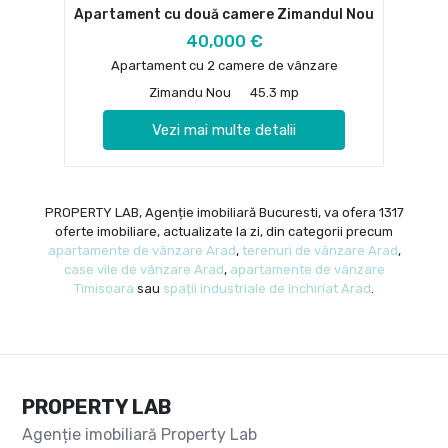
Apartament cu două camere Zimandul Nou
40,000 €
Apartament cu 2 camere de vânzare
Zimandu Nou
45.3 mp
Vezi mai multe detalii
PROPERTY LAB, Agenție imobiliară Bucuresti, va ofera 1317
oferte imobiliare, actualizate la zi, din categorii precum
apartamente de vânzare Arad
,
terenuri de vânzare Arad
,
case vile de vânzare Arad
,
apartamente de vânzare
Timisoara
sau
spații industriale de închiriat Arad
.
PROPERTY LAB