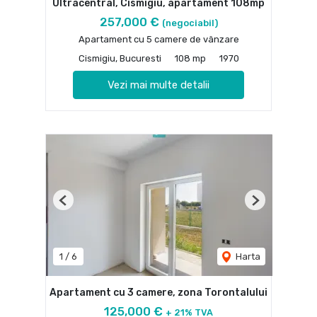
Ultracentral, Cismigiu, apartament 108mp
257,000 €
(negociabil)
Apartament cu 5 camere de vânzare
Cismigiu, Bucuresti
108 mp
1970
Vezi mai multe detalii
Previous
Next
1
/
6
Harta
Apartament cu 3 camere, zona Torontalului
125,000 €
+ 21% TVA