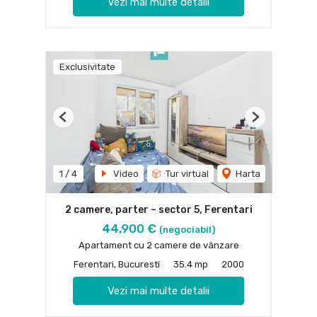
Vezi mai multe detalii
Exclusivitate
Previous
Next
1
/
4
Video
Tur virtual
Harta
2 camere, parter – sector 5, Ferentari
44,900 €
(negociabil)
Apartament cu 2 camere de vânzare
Ferentari, Bucuresti
35.4 mp
2000
Vezi mai multe detalii