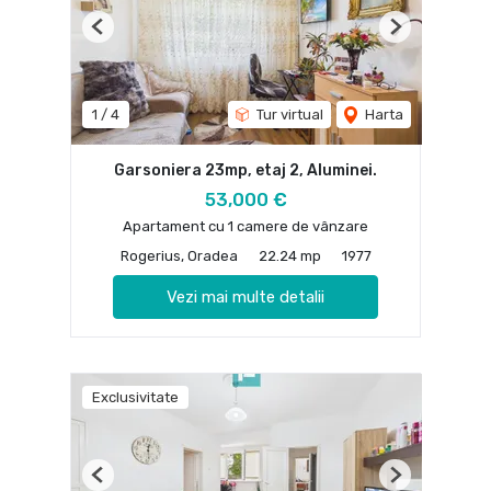
Previous
Next
1
/
4
Tur virtual
Harta
Garsoniera 23mp, etaj 2, Aluminei.
53,000 €
Apartament cu 1 camere de vânzare
Rogerius, Oradea
22.24 mp
1977
Vezi mai multe detalii
Exclusivitate
Previous
Next