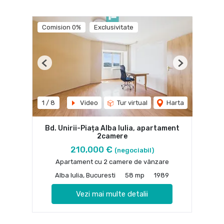
Comision 0%
Exclusivitate
Previous
Next
1
/
8
Video
Tur virtual
Harta
Bd. Unirii-Piața Alba Iulia, apartament
2camere
210,000 €
(negociabil)
Apartament cu 2 camere de vânzare
Alba Iulia, Bucuresti
58 mp
1989
Vezi mai multe detalii