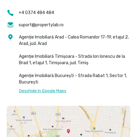
+4 0374 484 484
suport@propertylab.ro
Agenție Imobiliară Arad - Calea Romanilor 17-19, etajul 2,
Arad, jud. Arad
Agenție Imobiliară Timișoara - Strada Ion Ionescu de la
Brad 1, etajul 1, Timișoara, jud. Timiș
Agenție Imobiliară București - Strada Rabat 1, Sector 1,
București
Deschide în Google Maps