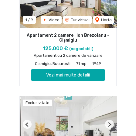
1
/
9
Video
Tur virtual
Harta
Apartament 2 camere | Ion Brezoianu –
Cișmigiu
125,000 €
(negociabil)
Apartament cu 2 camere de vânzare
Cismigiu, Bucuresti
71 mp
1949
Vezi mai multe detalii
Exclusivitate
Previous
Next