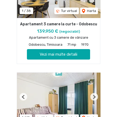
1
/
38
Tur virtual
Harta
Apartament 3 camere la curte - Odobescu
139,950 €
(negociabil)
Apartament cu 3 camere de vânzare
Odobescu, Timisoara
71 mp
1970
Vezi mai multe detalii
Previous
Next