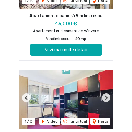
1
/
10
Video
Tur virtual
Harta
Apartament o cameră Vladimirescu
45,000 €
Apartament cu 1 camere de vânzare
Vladimirescu
40 mp
Vezi mai multe detalii
Previous
Next
1
/
8
Video
Tur virtual
Harta