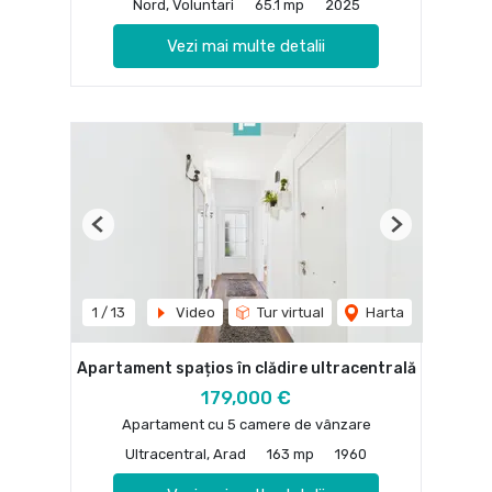
Nord, Voluntari
65.1 mp
2025
Vezi mai multe detalii
Previous
Next
1
/
13
Video
Tur virtual
Harta
Apartament spațios în clădire ultracentrală
179,000 €
Apartament cu 5 camere de vânzare
Ultracentral, Arad
163 mp
1960