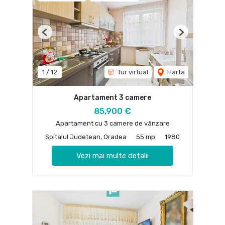
Previous
Next
1
/
12
Tur virtual
Harta
Apartament 3 camere
85,900 €
Apartament cu 3 camere de vânzare
Spitalul Judetean, Oradea
55 mp
1980
Vezi mai multe detalii