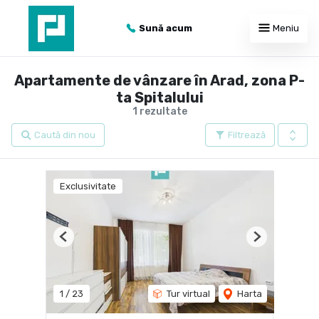
Sună acum
Meniu
Apartamente de vânzare în Arad, zona P-
ta Spitalului
1 rezultate
Caută din nou
Filtrează
Exclusivitate
Previous
Next
1
/
23
Tur virtual
Harta