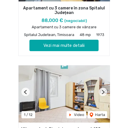
Apartament cu 3 camere în zona Spitalul
Județean
88,000 €
(negociabil)
Apartament cu 3 camere de vânzare
Spitalul Judetean, Timisoara
48 mp
1973
Vezi mai multe detalii
Previous
Next
1
/
12
Video
Harta