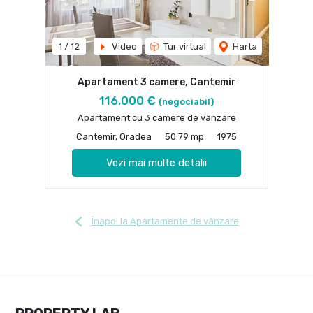
1
/
12
Video
Tur virtual
Harta
Apartament 3 camere, Cantemir
116,000 €
(negociabil)
Apartament cu 3 camere de vânzare
Cantemir, Oradea
50.79 mp
1975
Vezi mai multe detalii
Înapoi la Apartamente de vânzare