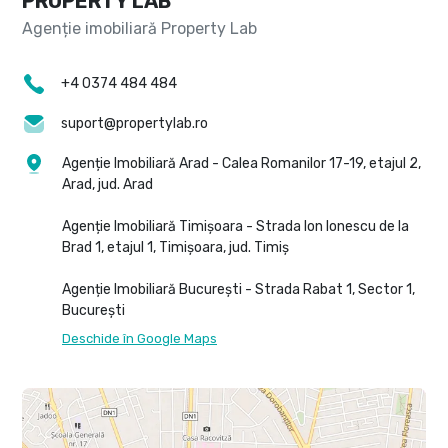
PROPERTY LAB
+4 0374 484 484
suport@propertylab.ro
Agenție Imobiliară Arad - Calea Romanilor 17-19, etajul 2,
Arad, jud. Arad
Agenție Imobiliară Timișoara - Strada Ion Ionescu de la
Brad 1, etajul 1, Timișoara, jud. Timiș
Agenție Imobiliară București - Strada Rabat 1, Sector 1,
București
Deschide în Google Maps