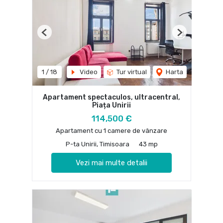
Previous
Next
1
/
18
Video
Tur virtual
Harta
Apartament spectaculos, ultracentral,
Piața Unirii
114,500 €
Apartament cu 1 camere de vânzare
P-ta Unirii, Timisoara
43 mp
Vezi mai multe detalii