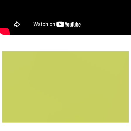
2 dormitoare
1 living
1 bucătărie
1 baie
Compartimentare decomandată
Suprafață utilă: 66 mp
Suprafață construită: 82 mp
Etaj 3 din 4
Disponibil imediat
Apartamentul oferă camere generoase și luminoase, fiind o
alegere excelentă atât pentru locuire, cât și pentru investiție.
Poziționarea la etajul 3 asigură un echilibru ideal între confort
și accesibilitate, iar zona Aurel Vlaicu oferă acces rapid către
supermarketuri, farmacii, școli, grădinițe, parcuri și mijloace de
transport în comun.
Dacă sunteți în căutarea unui apartament spațios, bine
compartimentat și situat într-o zonă cu toate facilitățile la
îndemână, această proprietate merită vizionată.