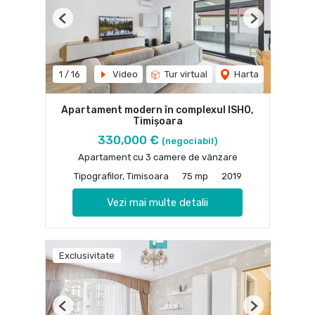
Previous
Next
1
/
16
Video
Tur virtual
Harta
Apartament modern în complexul ISHO,
Timișoara
330,000 €
(negociabil)
Apartament cu 3 camere de vânzare
Tipografilor, Timisoara
75 mp
2019
Vezi mai multe detalii
Exclusivitate
Previous
Next