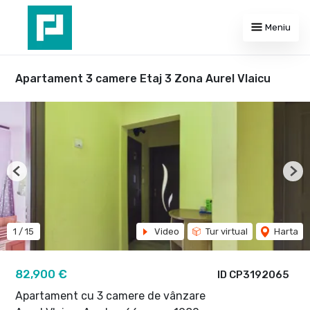
Meniu
Apartament 3 camere Etaj 3 Zona Aurel Vlaicu
Previous
Nex
1
/
15
Video
Tur virtual
Harta
82,900 €
ID CP3192065
Apartament cu 3 camere de vânzare