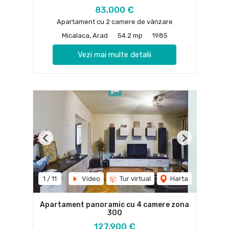
83,000 €
Apartament cu 2 camere de vânzare
Micalaca, Arad
54.2 mp
1985
Vezi mai multe detalii
Previous
Next
1
/
11
Video
Tur virtual
Harta
Apartament panoramic cu 4 camere zona
300
127,900 €