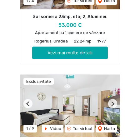
1
/
4
Tur virtual
Harta
Garsoniera 23mp, etaj 2, Aluminei.
53,000 €
Apartament cu 1 camere de vânzare
Rogerius, Oradea
22.24 mp
1977
Vezi mai multe detalii
Exclusivitate
Previous
Next
1
/
9
Video
Tur virtual
Harta