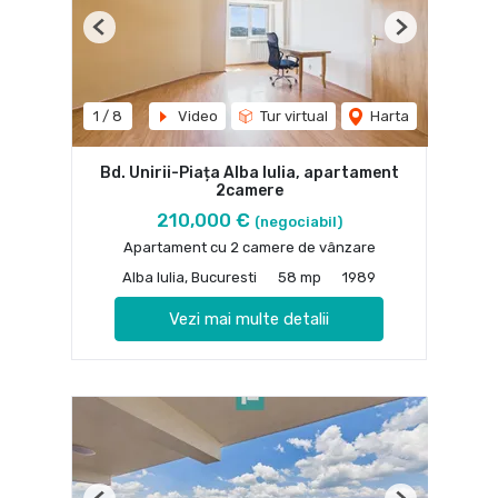
Previous
Next
1
/
8
Video
Tur virtual
Harta
Bd. Unirii-Piața Alba Iulia, apartament
2camere
210,000 €
(negociabil)
Apartament cu 2 camere de vânzare
Alba Iulia, Bucuresti
58 mp
1989
Vezi mai multe detalii