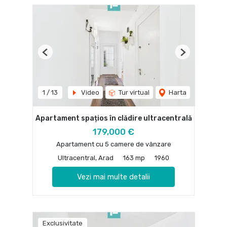
Previous
Next
1
/
13
Video
Tur virtual
Harta
Apartament spațios în clădire ultracentrală
179,000 €
Apartament cu 5 camere de vânzare
Ultracentral, Arad
163 mp
1960
Vezi mai multe detalii
Exclusivitate