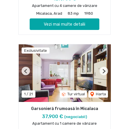
Apartament cu 4 camere de vânzare
Micalaca, Arad
83 mp
1980
Vezi mai multe detalii
Exclusivitate
Previous
Next
1
/
21
Tur virtual
Harta
Garsonieră frumoasă în Micalaca
37,900 €
(negociabil)
Apartament cu 1 camere de vânzare