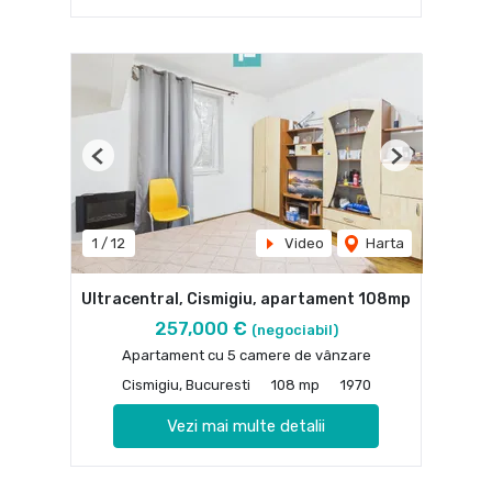
Previous
Next
1
/
12
Video
Harta
Ultracentral, Cismigiu, apartament 108mp
257,000 €
(negociabil)
Apartament cu 5 camere de vânzare
Cismigiu, Bucuresti
108 mp
1970
Vezi mai multe detalii