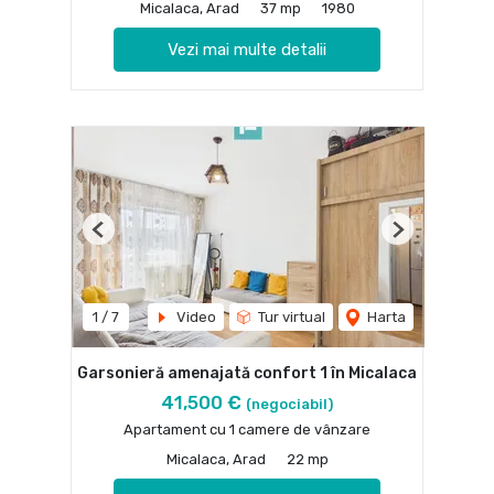
Micalaca, Arad
37 mp
1980
Vezi mai multe detalii
Previous
Next
1
/
7
Video
Tur virtual
Harta
Garsonieră amenajată confort 1 în Micalaca
41,500 €
(negociabil)
Apartament cu 1 camere de vânzare
Micalaca, Arad
22 mp