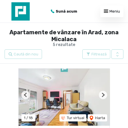
Sună acum
Meniu
Apartamente de vânzare în Arad, zona
Micalaca
5 rezultate
Caută din nou
Filtrează
Previous
Next
1
/
18
Tur virtual
Harta