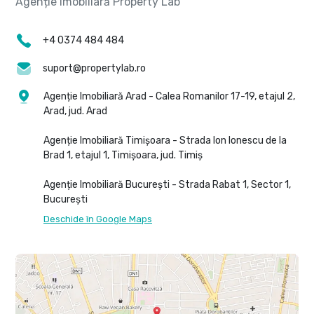
+4 0374 484 484
suport@propertylab.ro
Agenție Imobiliară Arad - Calea Romanilor 17-19, etajul 2,
Arad, jud. Arad
Agenție Imobiliară Timișoara - Strada Ion Ionescu de la
Brad 1, etajul 1, Timișoara, jud. Timiș
Agenție Imobiliară București - Strada Rabat 1, Sector 1,
București
Deschide în Google Maps