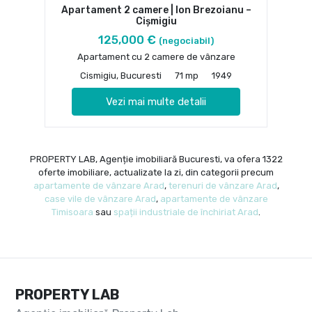
Apartament 2 camere | Ion Brezoianu –
Cișmigiu
125,000 €
(negociabil)
Apartament cu 2 camere de vânzare
Cismigiu, Bucuresti
71 mp
1949
Vezi mai multe detalii
PROPERTY LAB, Agenție imobiliară Bucuresti, va ofera 1322
oferte imobiliare, actualizate la zi, din categorii precum
apartamente de vânzare Arad
,
terenuri de vânzare Arad
,
case vile de vânzare Arad
,
apartamente de vânzare
Timisoara
sau
spații industriale de închiriat Arad
.
PROPERTY LAB