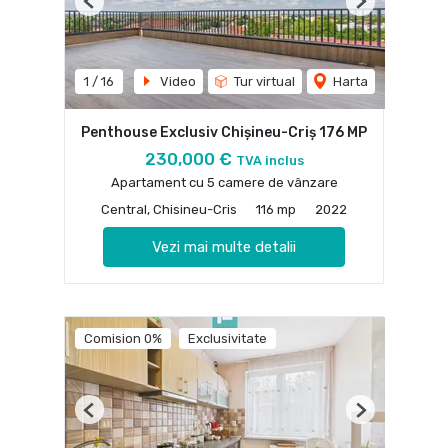
Previous
Next
1
/
16
Video
Tur virtual
Harta
Penthouse Exclusiv Chișineu-Criș 176 MP
230,000 €
TVA inclus
Apartament cu 5 camere de vânzare
Central, Chisineu-Cris
116 mp
2022
Vezi mai multe detalii
Comision 0%
Exclusivitate
Previous
Next