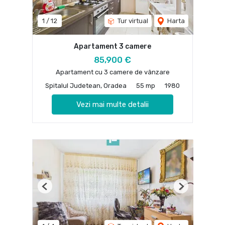
1
/
12
Tur virtual
Harta
Apartament 3 camere
85,900 €
Apartament cu 3 camere de vânzare
Spitalul Judetean, Oradea
55 mp
1980
Vezi mai multe detalii
Previous
Next