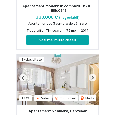
Apartament modern în complexul ISHO,
Timișoara
330,000 €
(negociabil)
Apartament cu 3 camere de vânzare
Tipografilor, Timisoara
75 mp
2019
Vezi mai multe detalii
Exclusivitate
Previous
Next
1
/
12
Video
Tur virtual
Harta
Apartament 3 camere, Cantemir