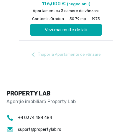
116,000 €
(negociabil)
Apartament cu 3 camere de vânzare
Cantemir, Oradea
50.79 mp
1975
Vezi mai multe detalii
Înapoi la Apartamente de vânzare
PROPERTY LAB
+4 0374 484 484
suport@propertylab.ro