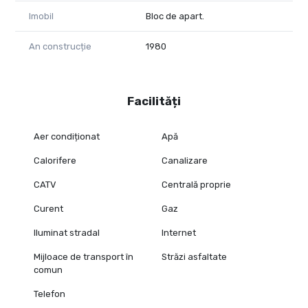
Imobil
Bloc de apart.
An construcție
1980
Facilități
Aer condiționat
Apă
Calorifere
Canalizare
CATV
Centrală proprie
Curent
Gaz
Iluminat stradal
Internet
Mijloace de transport în
Străzi asfaltate
comun
Telefon