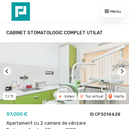
Meniu
CABINET STOMATOLOGIC COMPLET UTILAT
Previous
Nex
1
/
11
Video
Tur virtual
Harta
97,000 €
ID CP3014428
Apartament cu 2 camere de vânzare