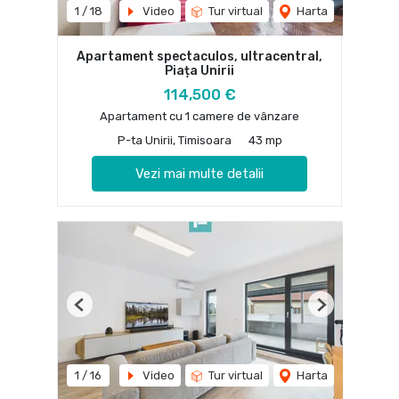
1
/
18
Video
Tur virtual
Harta
Apartament spectaculos, ultracentral,
Piața Unirii
114,500 €
Apartament cu 1 camere de vânzare
P-ta Unirii, Timisoara
43 mp
Vezi mai multe detalii
Previous
Next
1
/
16
Video
Tur virtual
Harta