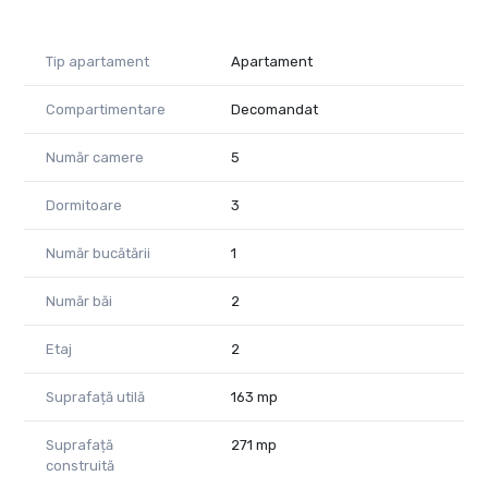
Tip apartament
Apartament
Compartimentare
Decomandat
Număr camere
5
Dormitoare
3
Număr bucătării
1
Număr băi
2
Etaj
2
Suprafață utilă
163 mp
Suprafață
271 mp
construită