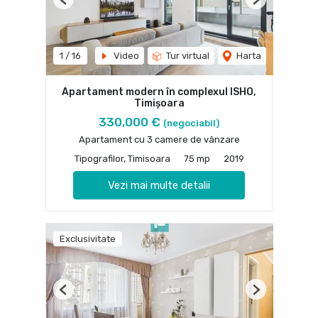
Previous
Next
1
/
16
Video
Tur virtual
Harta
Apartament modern în complexul ISHO,
Timișoara
330,000 €
(negociabil)
Apartament cu 3 camere de vânzare
Tipografilor, Timisoara
75 mp
2019
Vezi mai multe detalii
Exclusivitate
Previous
Next