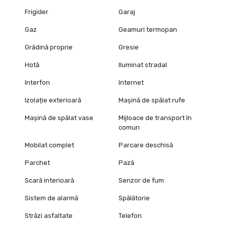
Frigider
Garaj
Gaz
Geamuri termopan
Grădină proprie
Gresie
Hotă
Iluminat stradal
Interfon
Internet
Izolație exterioară
Mașină de spălat rufe
Mașină de spălat vase
Mijloace de transport în
comun
Mobilat complet
Parcare deschisă
Parchet
Pază
Scară interioară
Senzor de fum
Sistem de alarmă
Spălătorie
Străzi asfaltate
Telefon