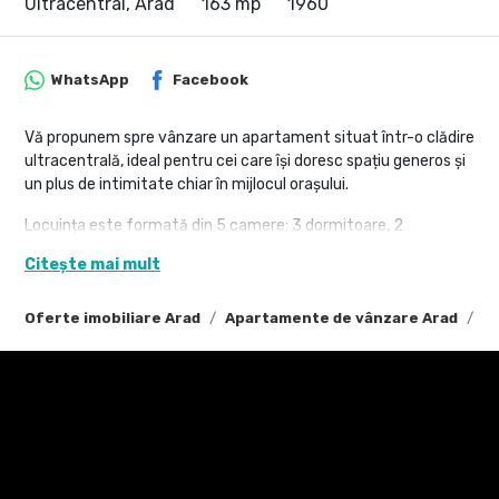
Ultracentral, Arad
163 mp
1960
WhatsApp
Facebook
Vă propunem spre vânzare un apartament situat într-o clădire
ultracentrală, ideal pentru cei care își doresc spațiu generos și
un plus de intimitate chiar în mijlocul orașului.
Locuința este formată din 5 camere: 3 dormitoare, 2
sufragerii, 2 băi, un balcon și o curte proprie de 195 mp — un
Citește mai mult
avantaj rar în această zonă. În plus, la demisol se află o unitate
separată, complet funcțională, care poate fi folosită ca
Oferte imobiliare Arad
Apartamente de vânzare Arad
Ap
apartament independent aceasta necesita investiții de
reabilitare
Proprietatea are toate utilitățile necesare, apă, gaz( centrala
proprie ), canalizare și curent.
Tudor Trașcă - Consultant imobiliar - 0735650235
tudor.trașcă@propertylab.ro