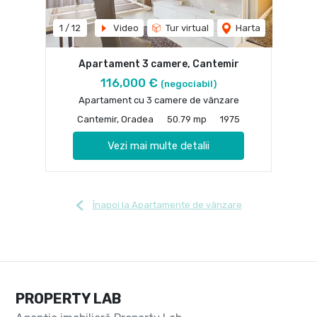
1
/
12
Video
Tur virtual
Harta
Apartament 3 camere, Cantemir
116,000 €
(negociabil)
Apartament cu 3 camere de vânzare
Cantemir, Oradea
50.79 mp
1975
Vezi mai multe detalii
Înapoi la Apartamente de vânzare
PROPERTY LAB