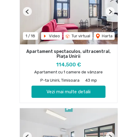
Previous
Next
1
/
18
Video
Tur virtual
Harta
Apartament spectaculos, ultracentral,
Piața Unirii
114,500 €
Apartament cu 1 camere de vânzare
P-ta Unirii, Timisoara
43 mp
Vezi mai multe detalii