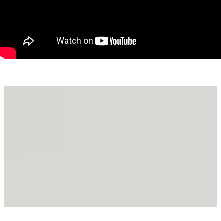
Ghereben Emanuel - 0755814751
emanuel.ghereben@propertylab.ro
Cod Proprietate 2515580