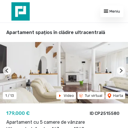
Meniu
Apartament spațios în clădire ultracentrală
Previous
Nex
1
/
13
Video
Tur virtual
Harta
179,000 €
ID CP2515580
Apartament cu 5 camere de vânzare