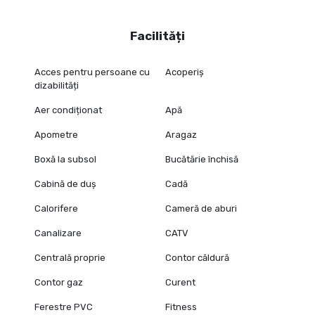
Facilități
Acces pentru persoane cu
Acoperiș
dizabilități
Aer condiționat
Apă
Apometre
Aragaz
Boxă la subsol
Bucătărie închisă
Cabină de duș
Cadă
Calorifere
Cameră de aburi
Canalizare
CATV
Centrală proprie
Contor căldură
Contor gaz
Curent
Ferestre PVC
Fitness