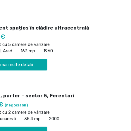
nt spațios în clădire ultracentrală
 €
 cu 5 camere de vânzare
l, Arad
163 mp
1960
 mai multe detalii
 parter – sector 5, Ferentari
 €
(negociabil)
 cu 2 camere de vânzare
Bucuresti
35.4 mp
2000