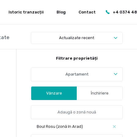
Istoric tranzacții
Blog
Contact
+4 0374 4
tate
Actualizate recent
Filtrare proprietăți
Apartament
Vânzare
Închiriere
Boul Rosu (zonă în Arad)