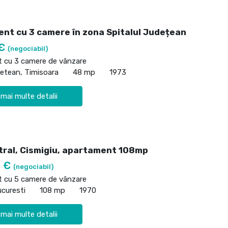
nt cu 3 camere în zona Spitalul Județean
 €
(negociabil)
 cu 3 camere de vânzare
detean, Timisoara
48 mp
1973
 mai multe detalii
tral, Cismigiu, apartament 108mp
0 €
(negociabil)
 cu 5 camere de vânzare
ucuresti
108 mp
1970
 mai multe detalii