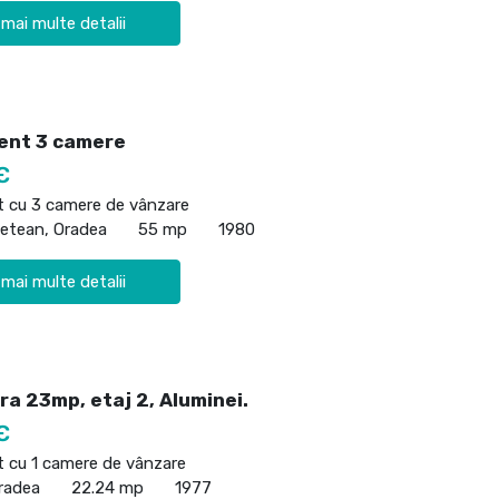
 mai multe detalii
ent 3 camere
€
 cu 3 camere de vânzare
detean, Oradea
55 mp
1980
 mai multe detalii
ra 23mp, etaj 2, Aluminei.
€
 cu 1 camere de vânzare
radea
22.24 mp
1977