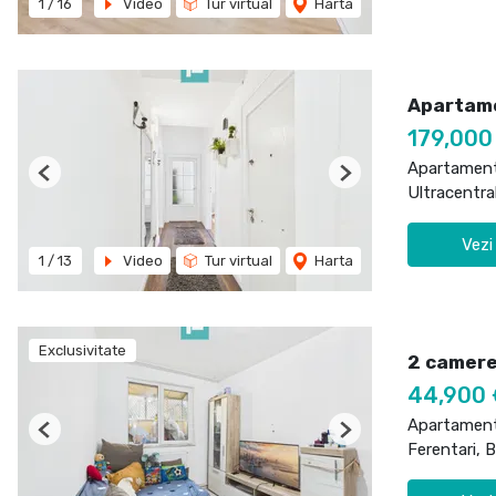
1
/
16
Video
Tur virtual
Harta
Apartame
179,000
Apartament
Previous
Next
Ultracentra
Vezi
1
/
13
Video
Tur virtual
Harta
Exclusivitate
2 camere,
44,900
Apartament
Previous
Next
Ferentari, 