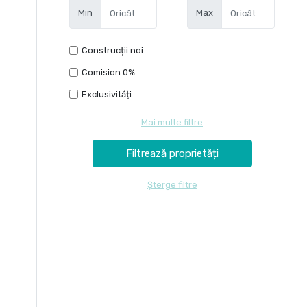
Min
Max
Construcții noi
Comision 0%
Exclusivități
Mai multe filtre
Șterge filtre