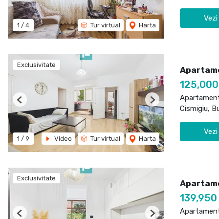
Vezi
1
/
4
Tur virtual
Harta
Exclusivitate
Apartame
125,00
Apartament
Previous
Next
Cismigiu, B
Vezi
1
/
9
Video
Tur virtual
Harta
Exclusivitate
Apartame
139,950
Apartament
Previous
Next