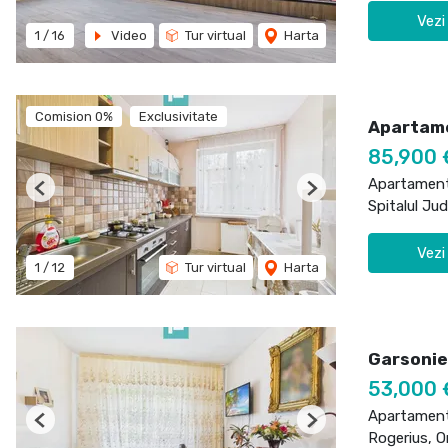
Vezi
1
/
16
Video
Tur virtual
Harta
Comision 0%
Exclusivitate
Apartam
85,900 
Apartament
Previous
Next
Spitalul Ju
Vezi
1
/
12
Tur virtual
Harta
Garsonie
53,000 
Apartament
Previous
Next
Rogerius, O