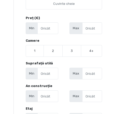
Preț (€)
Min
Max
Camere
1
2
3
4+
Suprafață utilă
Min
Max
An construcție
Min
Max
Etaj