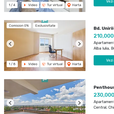
Vezi
1
/
4
Video
Tur virtual
Harta
Comision 0%
Exclusivitate
Bd. Uniri
210,00
Apartament
Previous
Next
Alba Iulia, 
Vezi
1
/
8
Video
Tur virtual
Harta
Penthous
230,00
Apartament
Previous
Next
Central, Ch