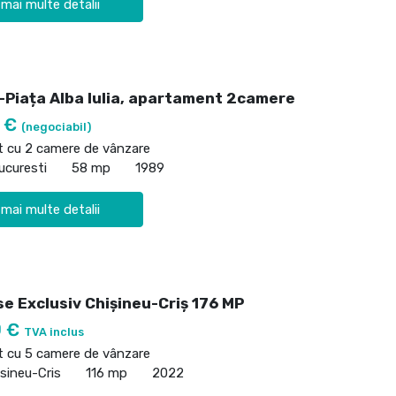
 mai multe detalii
i-Piața Alba Iulia, apartament 2camere
0 €
(negociabil)
 cu 2 camere de vânzare
Bucuresti
58 mp
1989
 mai multe detalii
e Exclusiv Chișineu-Criș 176 MP
0 €
TVA inclus
 cu 5 camere de vânzare
isineu-Cris
116 mp
2022