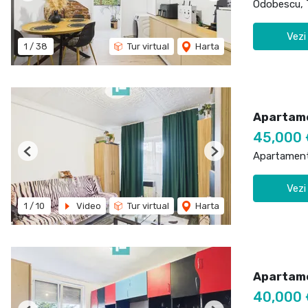
Odobescu, 
Vezi
1
/
38
Tur virtual
Harta
Apartame
45,000 
Apartament
Previous
Next
Vezi
1
/
10
Video
Tur virtual
Harta
Apartame
40,000 