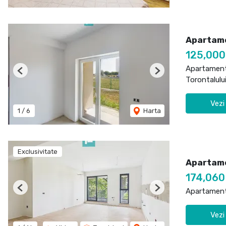
Apartame
125,00
Apartament
Previous
Next
Torontalulu
Vezi
1
/
6
Harta
Exclusivitate
Apartame
174,06
Apartament
Previous
Next
Vezi