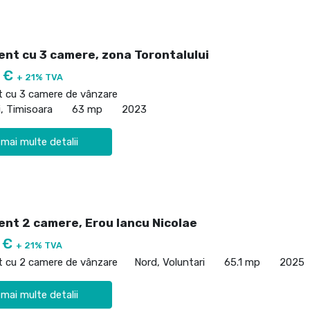
nt cu 3 camere, zona Torontalului
0 €
+ 21% TVA
 cu 3 camere de vânzare
i, Timisoara
63 mp
2023
 mai multe detalii
nt 2 camere, Erou Iancu Nicolae
0 €
+ 21% TVA
 cu 2 camere de vânzare
Nord, Voluntari
65.1 mp
2025
 mai multe detalii