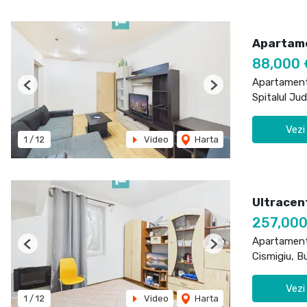
Apartame
88,000
Apartament
Previous
Next
Spitalul Ju
Vezi
1
/
12
Video
Harta
Ultracen
257,00
Apartament
Previous
Next
Cismigiu, B
Vezi
1
/
12
Video
Harta