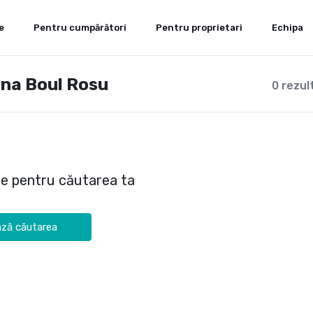
e
Pentru cumpărători
Pentru proprietari
Echipa
ona Boul Rosu
0 rezul
te pentru căutarea ta
ză căutarea