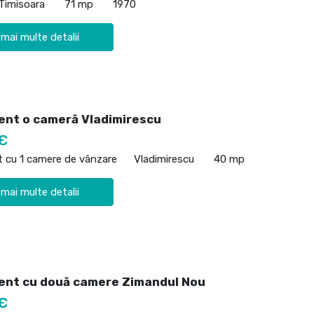
Timisoara
71 mp
1970
 mai multe detalii
nt o cameră Vladimirescu
€
 cu 1 camere de vânzare
Vladimirescu
40 mp
 mai multe detalii
nt cu două camere Zimandul Nou
€