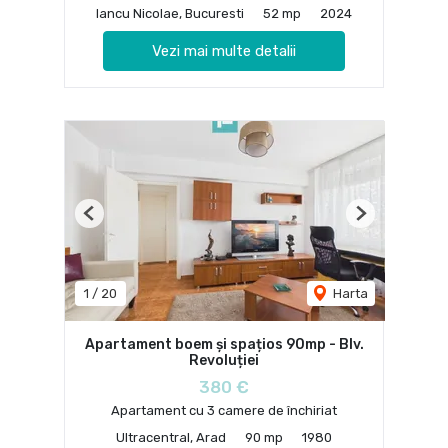
Iancu Nicolae, Bucuresti
52 mp
2024
Vezi mai multe detalii
Previous
Next
1
/
20
Harta
Apartament boem și spațios 90mp - Blv.
Revoluției
380 €
Apartament cu 3 camere de închiriat
Ultracentral, Arad
90 mp
1980