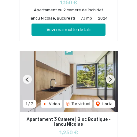
1,150 €
Apartament cu 2 camere de închiriat
Iancu Nicolae, Bucuresti
73 mp
2024
Vezi mai multe detalii
Previous
Next
1
/
7
Video
Tur virtual
Harta
Apartament 3 Camere | Bloc Boutique -
Iancu Nicolae
1,250 €