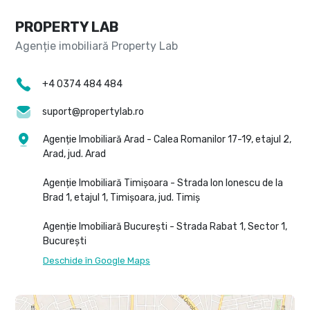
PROPERTY LAB
+4 0374 484 484
suport@propertylab.ro
Agenție Imobiliară Arad - Calea Romanilor 17-19, etajul 2,
Arad, jud. Arad
Agenție Imobiliară Timișoara - Strada Ion Ionescu de la
Brad 1, etajul 1, Timișoara, jud. Timiș
Agenție Imobiliară București - Strada Rabat 1, Sector 1,
București
Deschide în Google Maps