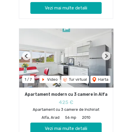
Vezi mai multe detalii
Previous
Next
1
/
7
Video
Tur virtual
Harta
Apartament modern cu 3 camere în Alfa
425 €
Apartament cu 3 camere de închiriat
Alfa, Arad
56 mp
2010
Vezi mai multe detalii