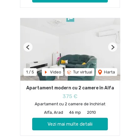
Previous
Next
1
/
5
Video
Tur virtual
Harta
Apartament modern cu 2 camere în Alfa
375 €
Apartament cu 2 camere de închiriat
Alfa, Arad
46 mp
2010
Vezi mai multe detalii