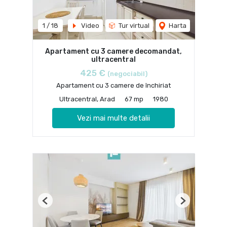
1
/
18
Video
Tur virtual
Harta
Apartament cu 3 camere decomandat,
ultracentral
425 €
(negociabil)
Apartament cu 3 camere de închiriat
Ultracentral, Arad
67 mp
1980
Vezi mai multe detalii
Previous
Next