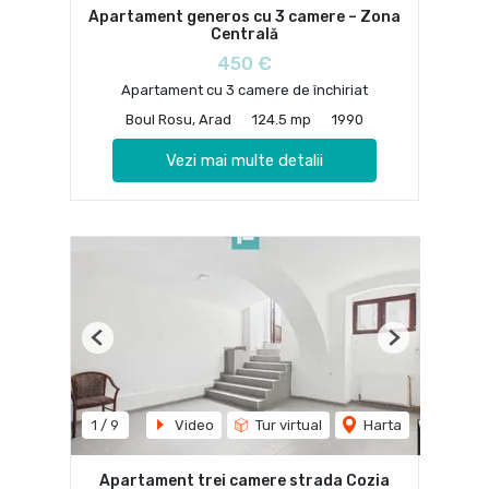
Apartament generos cu 3 camere – Zona
Centrală
450 €
Apartament cu 3 camere de închiriat
Boul Rosu, Arad
124.5 mp
1990
Vezi mai multe detalii
Previous
Next
1
/
9
Video
Tur virtual
Harta
Apartament trei camere strada Cozia