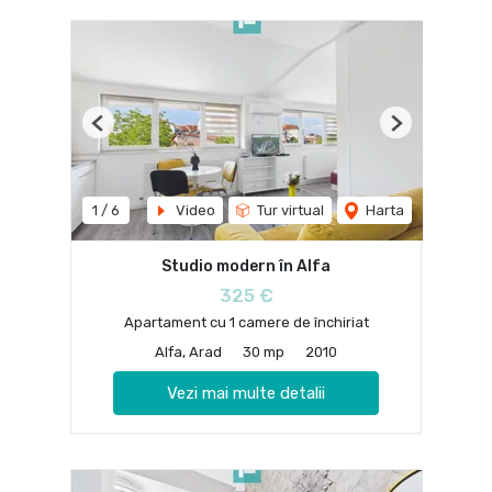
Previous
Next
1
/
6
Video
Tur virtual
Harta
Studio modern în Alfa
325 €
Apartament cu 1 camere de închiriat
Alfa, Arad
30 mp
2010
Vezi mai multe detalii