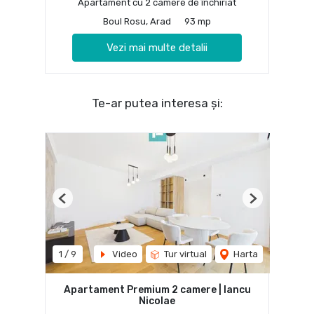
Apartament cu 2 camere de închiriat
Boul Rosu, Arad
93 mp
Vezi mai multe detalii
Te-ar putea interesa și:
Previous
Next
1
/
9
Video
Tur virtual
Harta
Apartament Premium 2 camere | Iancu
Nicolae