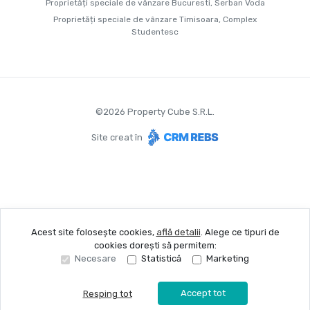
Proprietăți speciale de vânzare Bucuresti, Serban Voda
Proprietăți speciale de vânzare Timisoara, Complex
Studentesc
©
2026
Property Cube S.R.L.
Site creat în
Acest site folosește cookies,
află detalii
.
Alege ce tipuri de
cookies dorești să permitem:
Necesare
Statistică
Marketing
Accept tot
Resping tot