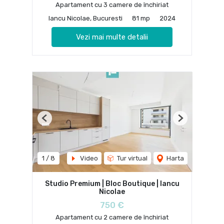
Apartament cu 3 camere de închiriat
Iancu Nicolae, Bucuresti
81 mp
2024
Vezi mai multe detalii
Previous
Next
1
/
8
Video
Tur virtual
Harta
Studio Premium | Bloc Boutique | Iancu
Nicolae
750 €
Apartament cu 2 camere de închiriat