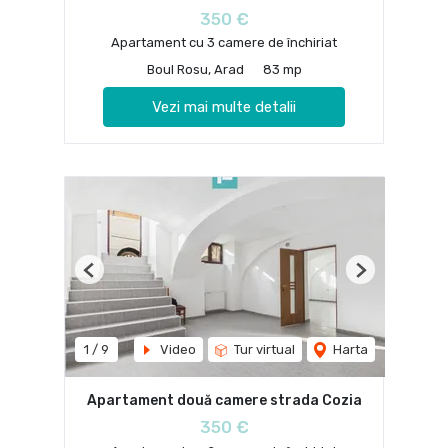
350 €
Apartament cu 3 camere de închiriat
Boul Rosu, Arad
83 mp
Vezi mai multe detalii
Previous
Next
1
/
9
Video
Tur virtual
Harta
Apartament două camere strada Cozia
350 €