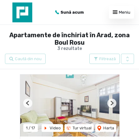
Sună acum
Meniu
Apartamente de închiriat în Arad, zona
Boul Rosu
3 rezultate
Caută din nou
Filtrează
Previous
Next
1
/
17
Video
Tur virtual
Harta