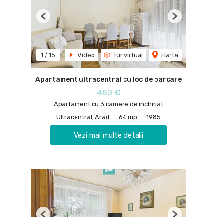
Previous
Next
1
/
15
Video
Tur virtual
Harta
Apartament ultracentral cu loc de parcare
450 €
Apartament cu 3 camere de închiriat
Ultracentral, Arad
64 mp
1985
Vezi mai multe detalii