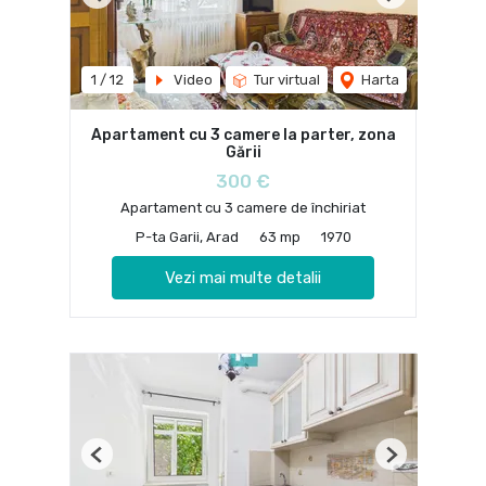
Previous
Next
1
/
12
Video
Tur virtual
Harta
Apartament cu 3 camere la parter, zona
Gării
300 €
Apartament cu 3 camere de închiriat
P-ta Garii, Arad
63 mp
1970
Vezi mai multe detalii
Previous
Next