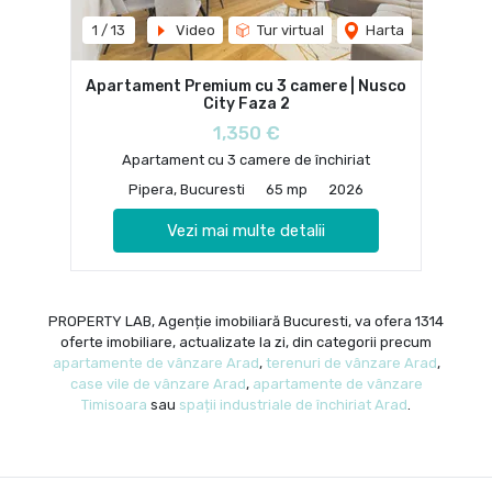
1
/
13
Video
Tur virtual
Harta
Apartament Premium cu 3 camere | Nusco
City Faza 2
1,350 €
Apartament cu 3 camere de închiriat
Pipera, Bucuresti
65 mp
2026
Vezi mai multe detalii
PROPERTY LAB, Agenție imobiliară Bucuresti, va ofera 1314
oferte imobiliare, actualizate la zi, din categorii precum
apartamente de vânzare Arad
,
terenuri de vânzare Arad
,
case vile de vânzare Arad
,
apartamente de vânzare
Timisoara
sau
spații industriale de închiriat Arad
.