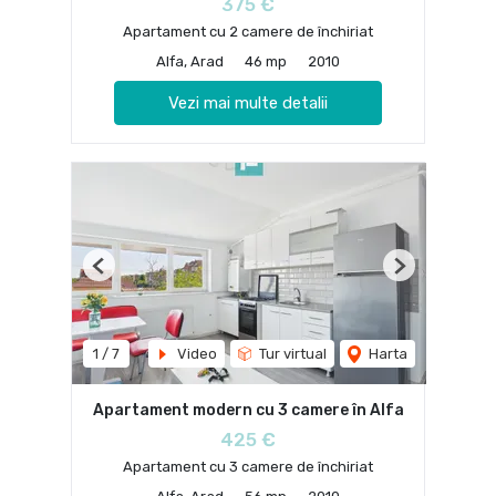
375 €
Apartament cu 2 camere de închiriat
Alfa, Arad
46 mp
2010
Vezi mai multe detalii
Previous
Next
1
/
7
Video
Tur virtual
Harta
Apartament modern cu 3 camere în Alfa
425 €
Apartament cu 3 camere de închiriat