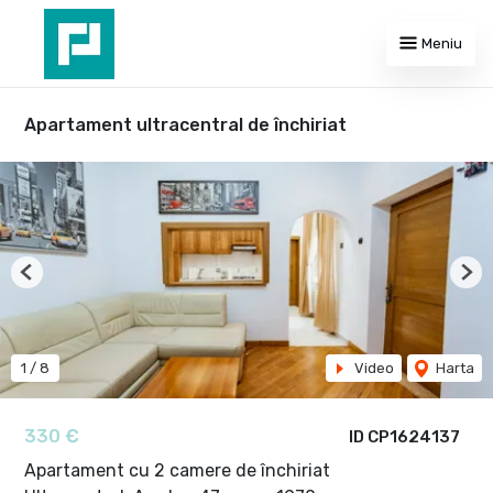
Meniu
Apartament ultracentral de închiriat
Previous
Nex
1
/
8
Video
Harta
330 €
ID CP1624137
Apartament cu 2 camere de închiriat