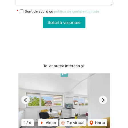
Sunt de acord cu
politica de confidențialitate
Solicită vizionare
Te-ar putea interesa și:
Previous
Next
1
/
6
Video
Tur virtual
Harta