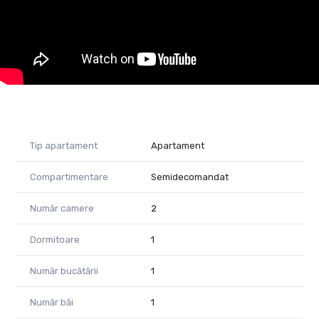
Consultant Imobiliar – PropertyLab
Telefon: 0755 814 751
Email: emanuel.ghereben@propertylab.ro
Cod proprietate 1624137
Tip apartament
Apartament
Compartimentare
Semidecomandat
Număr camere
2
Dormitoare
1
Număr bucătării
1
Număr băi
1