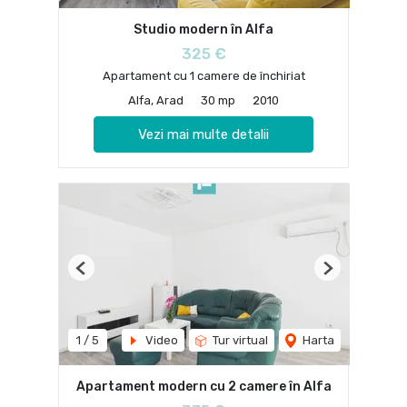
Studio modern în Alfa
325 €
Apartament cu 1 camere de închiriat
Alfa, Arad
30 mp
2010
Vezi mai multe detalii
Previous
Next
1
/
5
Video
Tur virtual
Harta
Apartament modern cu 2 camere în Alfa