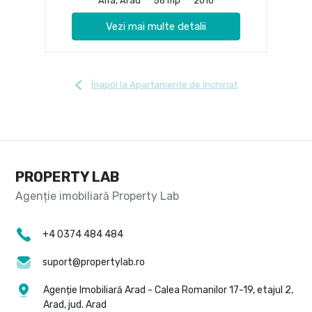
Alfa, Arad
56 mp
2010
Vezi mai multe detalii
Înapoi la Apartamente de închiriat
PROPERTY LAB
+4 0374 484 484
suport@propertylab.ro
Agenție Imobiliară Arad - Calea Romanilor 17-19, etajul 2,
Arad, jud. Arad