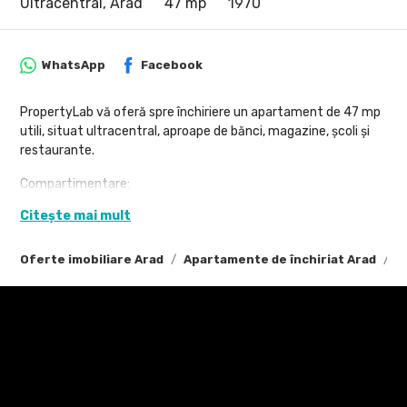
Ultracentral, Arad
47 mp
1970
WhatsApp
Facebook
PropertyLab vă oferă spre închiriere un apartament de 47 mp
utili, situat ultracentral, aproape de bănci, magazine, școli și
restaurante.
Compartimentare:
Citește mai mult
Sufragerie
Bucătărie complet utilată
Dormitor
Oferte imobiliare Arad
Apartamente de închiriat Arad
A
Baie
Dispune de o terasă generoasă, loc de parcare în curte și este
complet mobilat, cu toate electrocasnicele necesare, inclusiv
aer condiționat.
Pentru detalii și vizionare, sunați:
Ghereben Emanuel