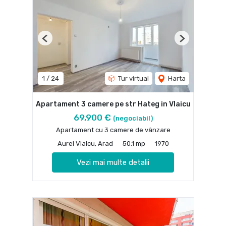
Previous
Next
1
/
24
Tur virtual
Harta
Apartament 3 camere pe str Hateg in Vlaicu
69,900 €
(negociabil)
Apartament cu 3 camere de vânzare
Aurel Vlaicu, Arad
50.1 mp
1970
Vezi mai multe detalii