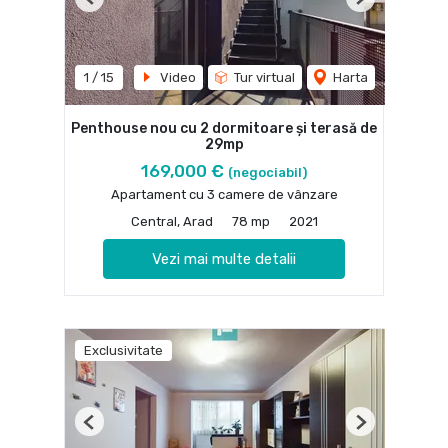
Previous
Next
1
/
15
Video
Tur virtual
Harta
Penthouse nou cu 2 dormitoare și terasă de
29mp
169,000 €
(negociabil)
Apartament cu 3 camere de vânzare
Central, Arad
78 mp
2021
Vezi mai multe detalii
Exclusivitate
Previous
Next