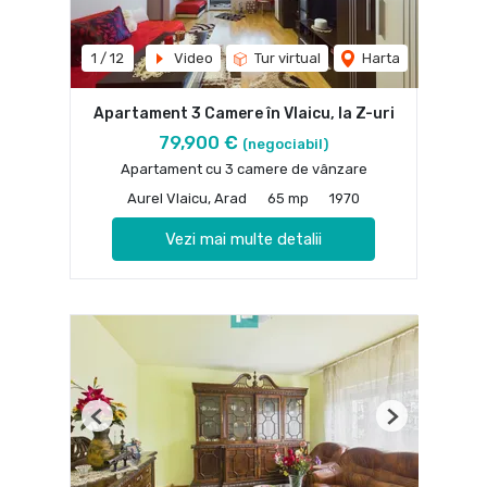
1
/
12
Video
Tur virtual
Harta
Apartament 3 Camere în Vlaicu, la Z-uri
79,900 €
(negociabil)
Apartament cu 3 camere de vânzare
Aurel Vlaicu, Arad
65 mp
1970
Vezi mai multe detalii
Previous
Next