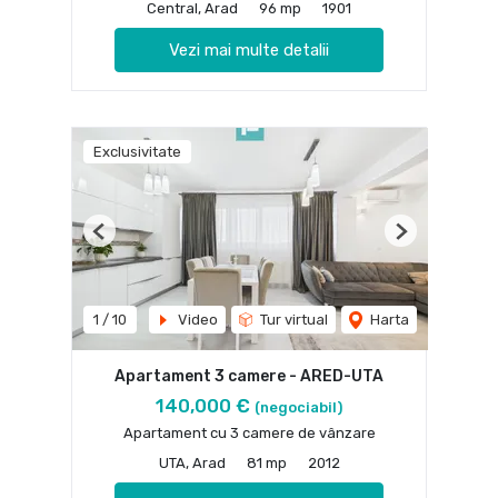
Central, Arad
96 mp
1901
Vezi mai multe detalii
Exclusivitate
Previous
Next
1
/
10
Video
Tur virtual
Harta
Apartament 3 camere - ARED-UTA
140,000 €
(negociabil)
Apartament cu 3 camere de vânzare
UTA, Arad
81 mp
2012