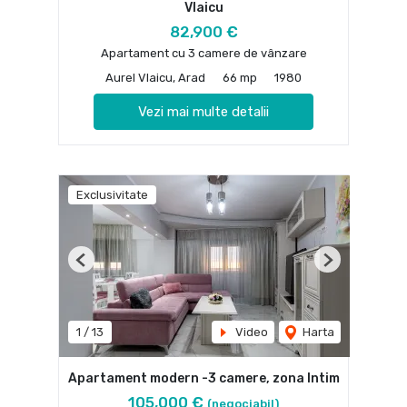
Vlaicu
82,900 €
Apartament cu 3 camere de vânzare
Aurel Vlaicu, Arad
66 mp
1980
Vezi mai multe detalii
Exclusivitate
Previous
Next
1
/
13
Video
Harta
Apartament modern -3 camere, zona Intim
105,000 €
(negociabil)