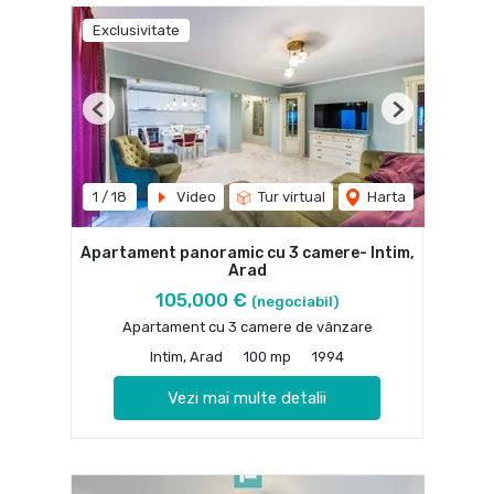
Exclusivitate
Previous
Next
1
/
18
Video
Tur virtual
Harta
Apartament panoramic cu 3 camere- Intim,
Arad
105,000 €
(negociabil)
Apartament cu 3 camere de vânzare
Intim, Arad
100 mp
1994
Vezi mai multe detalii