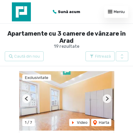
Sună acum
Meniu
Apartamente cu 3 camere de vânzare în
Arad
19 rezultate
Caută din nou
Filtrează
Exclusivitate
Previous
Next
1
/
7
Video
Harta