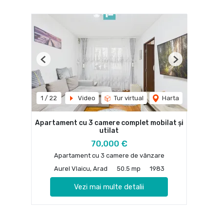
Previous
Next
1
/
22
Video
Tur virtual
Harta
Apartament cu 3 camere complet mobilat și
utilat
70,000 €
Apartament cu 3 camere de vânzare
Aurel Vlaicu, Arad
50.5 mp
1983
Vezi mai multe detalii