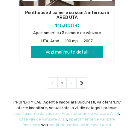
Penthouse 3 camere cu scară interioară
ARED UTA
115,000 €
Apartament cu 3 camere de vânzare
UTA, Arad
100 mp
2007
Vezi mai multe detalii
Pagina anterioară
Pagina următoare
1
2
PROPERTY LAB, Agenție imobiliară Bucuresti, va ofera 1317
oferte imobiliare, actualizate la zi, din categorii precum
apartamente de vânzare Arad
,
terenuri de vânzare Arad
,
case vile de vânzare Arad
,
apartamente de vânzare
Timisoara
sau
spații industriale de închiriat Arad
.