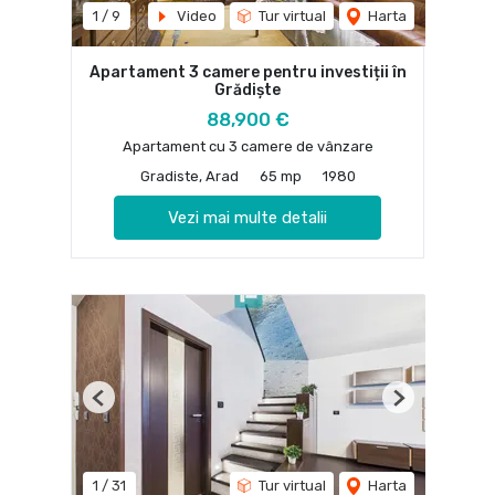
1
/
9
Video
Tur virtual
Harta
Apartament 3 camere pentru investiții în
Grădiște
88,900 €
Apartament cu 3 camere de vânzare
Gradiste, Arad
65 mp
1980
Vezi mai multe detalii
Previous
Next
1
/
31
Tur virtual
Harta