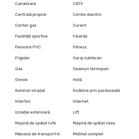
Canalizare
CATV
Centrală proprie
Contor electric
Contor gaz
Curent
Facilități sportive
Faianță
Ferestre PVC
Fitness
Frigider
Garaj subteran
Gaz
Geamuri termopan
Gresie
Hotă
Iluminat stradal
Încălzire prin pardoseală
Interfon
Internet
Izolație exterioară
Lift
Mașină de spălat rufe
Mașină de spălat vase
Mijloace de transport în
Mobilat complet