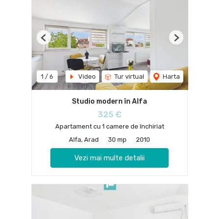
Previous
Next
1
/
6
Video
Tur virtual
Harta
Studio modern în Alfa
325 €
Apartament cu 1 camere de închiriat
Alfa, Arad
30 mp
2010
Vezi mai multe detalii