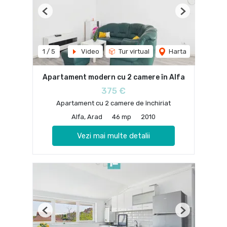
Previous
Next
1
/
5
Video
Tur virtual
Harta
Apartament modern cu 2 camere în Alfa
375 €
Apartament cu 2 camere de închiriat
Alfa, Arad
46 mp
2010
Vezi mai multe detalii
Previous
Next