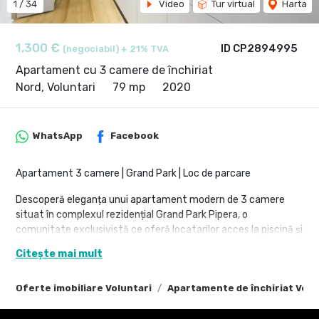
1
/
34
Video
Tur virtual
Harta
1,300 €
ID CP2894995
(negociabil) + 21% TVA
Apartament cu 3 camere de închiriat
Nord, Voluntari
79 mp
2020
WhatsApp
Facebook
Apartament 3 camere | Grand Park | Loc de parcare
Descoperă eleganța unui apartament modern de 3 camere
situat în complexul rezidențial Grand Park Pipera, o
comunitate exclusivistă ce oferă locatarilor acces la piscină și
sală de sport private, într-un cadru verde și liniștit din nordul
Citește mai mult
Capitalei.
Proprietatea se remarcă prin compartimentarea eficientă și
Oferte imobiliare Voluntari
Apartamente de închiriat Volu
finisajele de calitate:
un living generos cu bucătărie open-space, două dormitoare