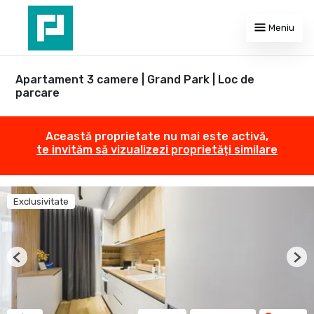
Meniu
Apartament 3 camere | Grand Park | Loc de
parcare
Această proprietate nu mai este activă,
te invităm să vizualizezi proprietăți similare
Exclusivitate
Previous
Nex