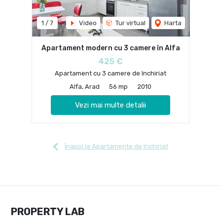
1
/
7
Video
Tur virtual
Harta
Apartament modern cu 3 camere în Alfa
425 €
Apartament cu 3 camere de închiriat
Alfa, Arad
56 mp
2010
Vezi mai multe detalii
Înapoi la Apartamente de închiriat
PROPERTY LAB