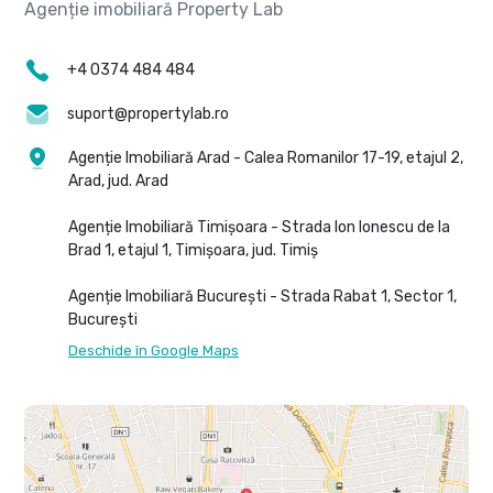
+4 0374 484 484
suport@propertylab.ro
Agenție Imobiliară Arad - Calea Romanilor 17-19, etajul 2,
Arad, jud. Arad
Agenție Imobiliară Timișoara - Strada Ion Ionescu de la
Brad 1, etajul 1, Timișoara, jud. Timiș
Agenție Imobiliară București - Strada Rabat 1, Sector 1,
București
Deschide în Google Maps