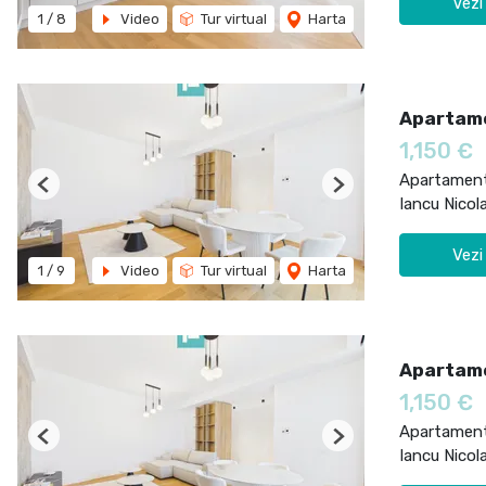
Vezi
1
/
8
Video
Tur virtual
Harta
Apartame
1,150 €
Apartament 
Previous
Next
Iancu Nicol
Vezi
1
/
9
Video
Tur virtual
Harta
Apartame
1,150 €
Apartament 
Previous
Next
Iancu Nicol