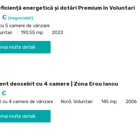
ficiență energetică și dotări Premium în Voluntari
0 €
(negociabil)
 cu 5 camere de vânzare
untari
190.55 mp
2022
 mai multe detalii
nt deosebit cu 4 camere | Zona Erou Iancu
 €
 cu 4 camere de vânzare
Nord, Voluntari
145 mp
2006
 mai multe detalii