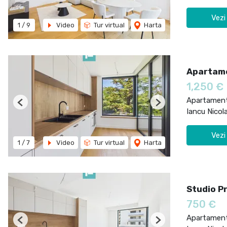
Vezi
1
/
9
Video
Tur virtual
Harta
Apartame
1,250 €
Apartament 
Previous
Next
Iancu Nicol
Vezi
1
/
7
Video
Tur virtual
Harta
Studio Pr
750 €
Apartament 
Previous
Next