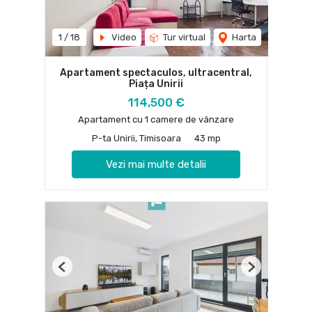
1
/
18
Video
Tur virtual
Harta
Apartament spectaculos, ultracentral,
Piața Unirii
114,500 €
Apartament cu 1 camere de vânzare
P-ta Unirii, Timisoara
43 mp
Vezi mai multe detalii
Previous
Next