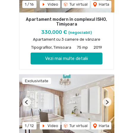
1
/
16
Video
Tur virtual
Harta
Apartament modern în complexul ISHO,
Timișoara
330,000 €
(negociabil)
Apartament cu 3 camere de vânzare
Tipografilor, Timisoara
75 mp
2019
Vezi mai multe detalii
Exclusivitate
Previous
Next
1
/
12
Video
Tur virtual
Harta