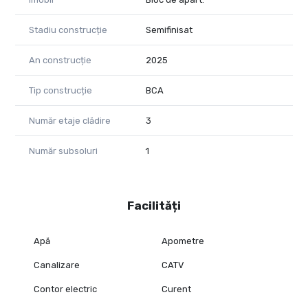
Consultant imobiliar PropertyLab
Diana Ponoran
Stadiu construcție
Semifinisat
0758409801
An construcție
2025
CP2887826
Tip construcție
BCA
Număr etaje clădire
3
Număr subsoluri
1
Facilități
Apă
Apometre
Canalizare
CATV
Contor electric
Curent