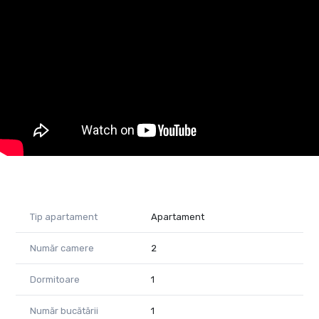
- Caracteristici apartament:
Suprafață utilă: 65,1 mp
Suprafață construită: 84,63 mp
Terasă: 43,1 mp
Compartimentare: living spațios cu zonă de dining, bucătărie,
dormitor, baie și terasă
Stare: semifinisat – ideal pentru personalizare în funcție de
stilul propriu;
se poate preda la alb sau la cheie, în funcție de preferințele
cumpărătorului
Tip apartament
Apartament
Confort: 1
Număr camere
2
Disponibilitate: imediată
Dormitoare
1
- Detalii imobil:
Număr bucătării
1