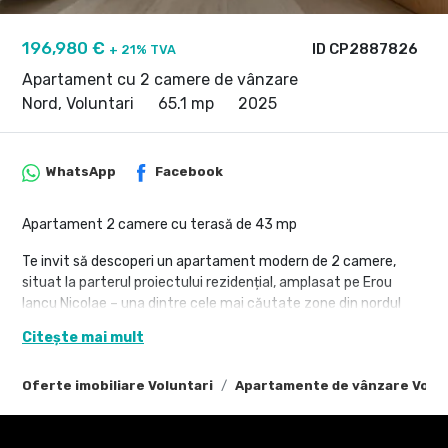
196,980 €
ID CP2887826
+ 21% TVA
Apartament cu 2 camere de vânzare
Nord, Voluntari
65.1 mp
2025
WhatsApp
Facebook
Apartament 2 camere cu terasă de 43 mp
Te invit să descoperi un apartament modern de 2 camere,
situat la parterul proiectului rezidențial, amplasat pe Erou
Iancu Nicolae – una dintre cele mai căutate zone din nordul
Bucureștiului.
Citește mai mult
Cu o terasă de 43,1 mp, proprietatea oferă un echilibru ideal
între confort, intimitate și stil de viață urban.
Oferte imobiliare Voluntari
Apartamente de vânzare Volun
- Localizare: Erou Iancu Nicolae – Pipera, în apropiere de
Pădurea Băneasa, școli internaționale, restaurante și centre
comerciale.