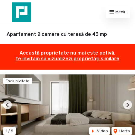
Meniu
Apartament 2 camere cu terasă de 43 mp
Această proprietate nu mai este activă,
te invităm să vizualizezi proprietăți similare
Exclusivitate
Previous
Nex
1
/
5
Video
Harta