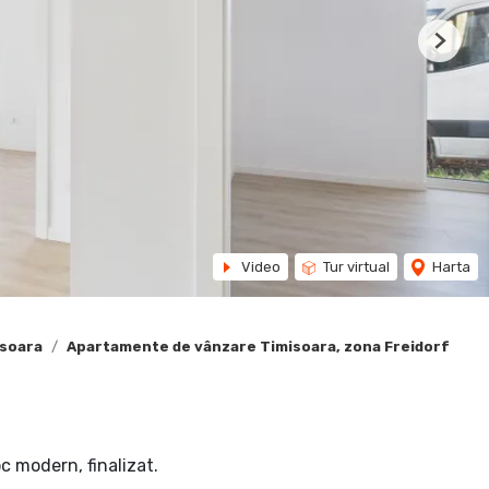
Next
Video
Tur virtual
Harta
isoara
Apartamente de vânzare Timisoara, zona Freidorf
c modern, finalizat.