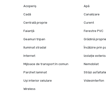
Acoperiș
Apă
Cadă
Canalizare
Centrală proprie
Curent
Faianță
Ferestre PVC
Geamuri tripan
Grădină propri
Iluminat stradal
Încălzire prin 
Internet
Izolație exteri
Mijloace de transport în comun
Nemobilat
Parchet laminat
Străzi asfaltat
Uși interior celulare
Videointerfon
Wireless