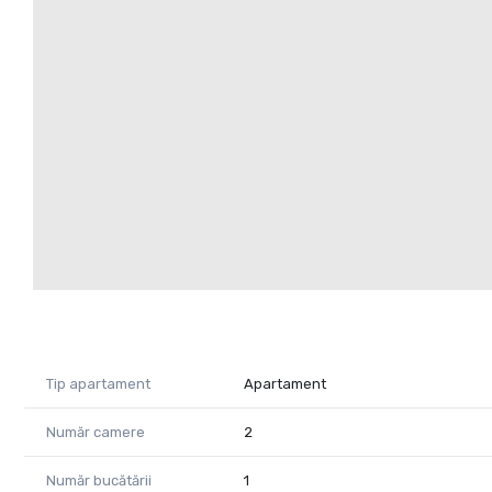
telefon : 0722375289
e-mail : daniela.ianc@propertylab.ro
CP2605144
Tip apartament
Apartament
Număr camere
2
Număr bucătării
1