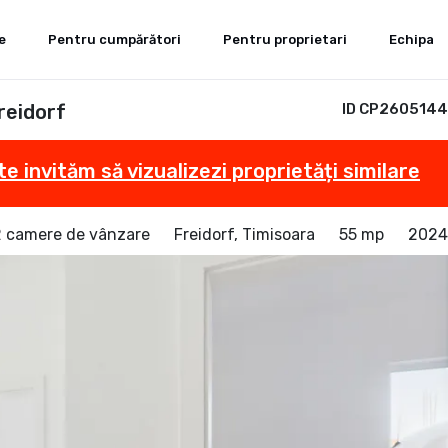
e
Pentru cumpărători
Pentru proprietari
Echipa
reidorf
ID CP2605144
te invităm să vizualizezi proprietăți similare
 camere de vânzare
Freidorf, Timisoara
55 mp
2024