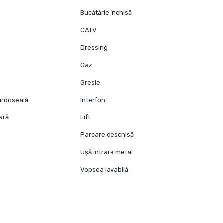
Bucătărie închisă
CATV
Dressing
Gaz
e
Gresie
pardoseală
Interfon
oară
Lift
Parcare deschisă
e
Ușă intrare metal
Vopsea lavabilă