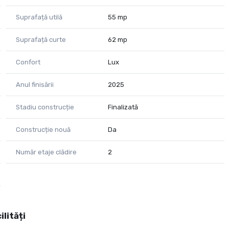
Suprafață utilă
55 mp
Suprafață curte
62 mp
Confort
Lux
Anul finisării
2025
Stadiu construcție
Finalizată
Construcție nouă
Da
Număr etaje clădire
2
ilități