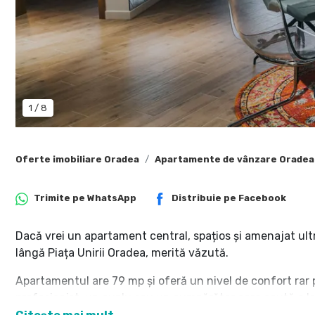
1
/
8
Oferte imobiliare Oradea
Apartamente de vânzare Oradea
Trimite pe
WhatsApp
Distribuie pe
Facebook
Dacă vrei un apartament central, spațios și amenajat ult
lângă Piața Unirii Oradea, merită văzută.
Apartamentul are 79 mp și oferă un nivel de confort rar
profesionist, un cuplu sau un cumpărător care caută o lo