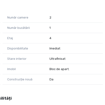
Număr camere
2
Număr bucătării
1
Etaj
4
Disponibilitate
Imediat
cât te poți muta fără investiții suplimentare și fără lucrări
Stare interior
Ultrafinisat
Imobil
Bloc de apart.
Construcție nouă
Da
ilități