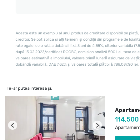
Te-ar putea interesa și:
Apartamen
114,500
Apartament
Previous
Next