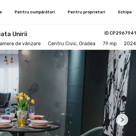
e
Pentru cumpărători
Pentru proprietari
Echipa
ta Unirii
ID CP2967941
camere de vânzare
Centru Civic, Oradea
79 mp
2024
Next