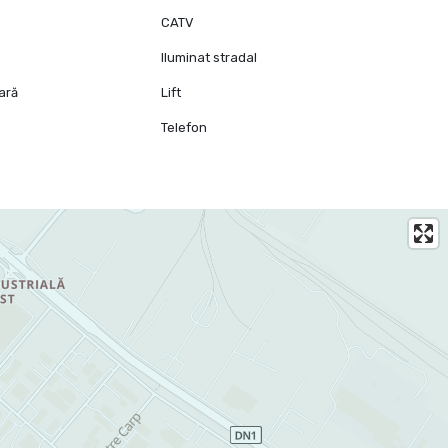
CATV
centrul istoric, restaurante, cafenele, zone pietonale,
Iluminat stradal
adea.
oară
Lift
 camere în Oradea, dar nu vrea un spațiu mic sau banal.
e
Telefon
ingur pachet.
ire. Apartamentele moderne, spațioase și bine poziționate