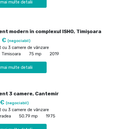
 mai multe detalii
nt modern în complexul ISHO, Timișoara
0 €
(negociabil)
 cu 3 camere de vânzare
, Timisoara
75 mp
2019
 mai multe detalii
nt 3 camere, Cantemir
 €
(negociabil)
 cu 3 camere de vânzare
Oradea
50.79 mp
1975