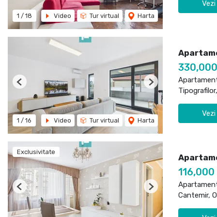
Vezi
1
/
18
Video
Tur virtual
Harta
Apartame
330,00
Apartament
Previous
Next
Tipografilor
Vezi
1
/
16
Video
Tur virtual
Harta
Exclusivitate
Apartame
116,000
Apartament
Previous
Next
Cantemir, 