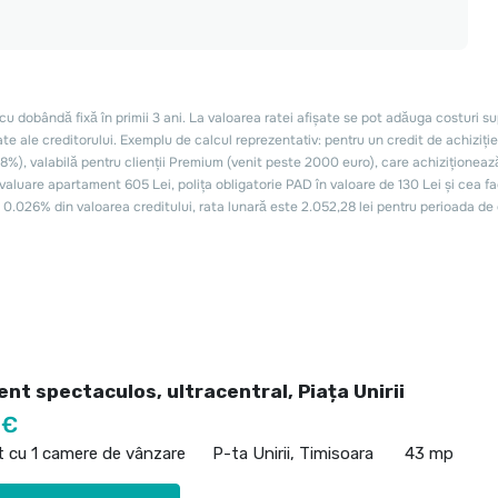
t spectaculos, ultracentral, Piața Unirii
 €
 cu 1 camere de vânzare
P-ta Unirii, Timisoara
43 mp