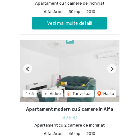
Apartament cu 1 camere de închiriat
Alfa, Arad
30 mp
2010
Vezi mai multe detalii
Previous
Next
1
/
5
Video
Tur virtual
Harta
Apartament modern cu 2 camere în Alfa
375 €
Apartament cu 2 camere de închiriat
Alfa, Arad
46 mp
2010