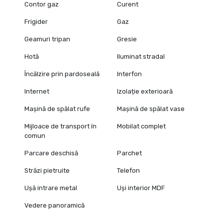
Contor gaz
Curent
Frigider
Gaz
Geamuri tripan
Gresie
Hotă
Iluminat stradal
Încălzire prin pardoseală
Interfon
Internet
Izolație exterioară
Mașină de spălat rufe
Mașină de spălat vase
Mijloace de transport în
Mobilat complet
comun
Parcare deschisă
Parchet
Străzi pietruite
Telefon
Ușă intrare metal
Uși interior MDF
Vedere panoramică