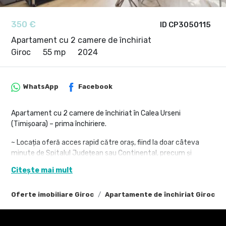
350 €
ID CP3050115
Apartament cu 2 camere de închiriat
Giroc
55 mp
2024
WhatsApp
Facebook
Apartament cu 2 camere de închiriat în Calea Urseni
(Timișoara) – prima închiriere.
~ Locația oferă acces rapid către oraș, fiind la doar câteva
minute de Spitalul Județean sau Continental, precum și
conexiune facilă către Centura Sud.
Citește mai mult
• Suprafață utilă 55 mp + balcon
• Etaj 2 + pod generos
Oferte imobiliare Giroc
Apartamente de închiriat Giroc
• Loc de parcare inclus
~ Locuința este la prima închiriere și vine complet mobilată și