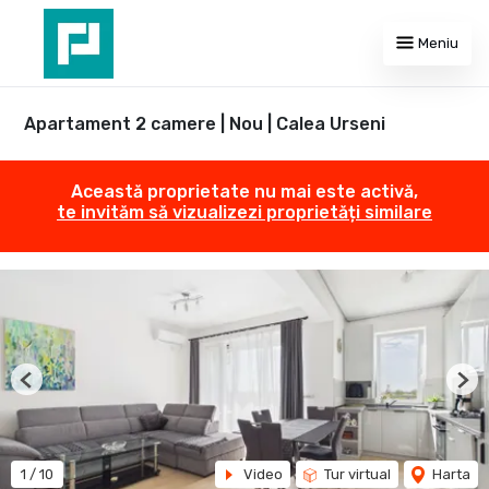
Meniu
Apartament 2 camere | Nou | Calea Urseni
Această proprietate nu mai este activă,
te invităm să vizualizezi proprietăți similare
Previous
Nex
1
/
10
Video
Tur virtual
Harta