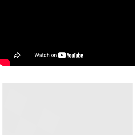
utilată, pregătită pentru mutare imediată :
• centrală proprie cu încălzire în pardoseală
• aer condiționat
• bucătărie complet echipată (frigider, hotă, mașină de spălat
vase, etc.)
• mașină de spălat rufe
• finisaje moderne și de calitate (parchet, gresie, geamuri
tripan)
~ Acces facil și la mijloace de transport în comun.
Pentru detalii suplimentare și programarea unei vizionări, te
invit să mă contactezi !
Contact :
• Marian Dobre – Consultant Imobiliar PropertyLab Timișoara
• Telefon: 0773 700 389
Cod proprietate: 3050115