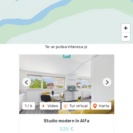
Te-ar putea interesa și:
Previous
Next
1
/
6
Video
Tur virtual
Harta
Studio modern în Alfa
325 €