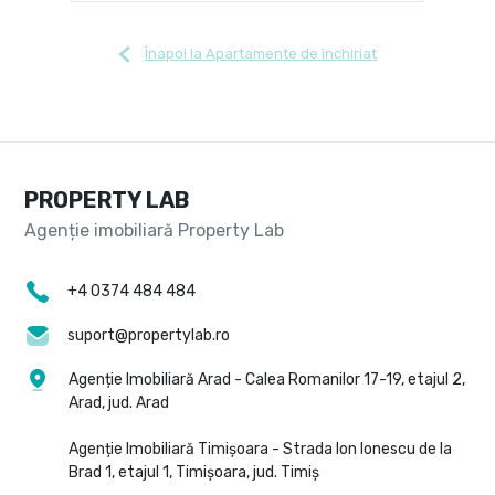
Înapoi la Apartamente de închiriat
PROPERTY LAB
+4 0374 484 484
suport@propertylab.ro
Agenție Imobiliară Arad - Calea Romanilor 17-19, etajul 2,
Arad, jud. Arad
Agenție Imobiliară Timișoara - Strada Ion Ionescu de la
Brad 1, etajul 1, Timișoara, jud. Timiș