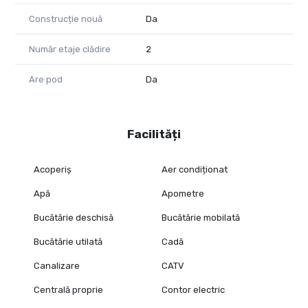
Construcție nouă
Da
Număr etaje clădire
2
Are pod
Da
Facilități
Acoperiș
Aer condiționat
Apă
Apometre
Bucătărie deschisă
Bucătărie mobilată
Bucătărie utilată
Cadă
Canalizare
CATV
Centrală proprie
Contor electric