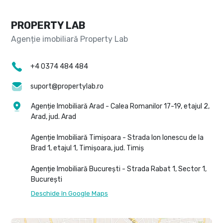
PROPERTY LAB
+4 0374 484 484
suport@propertylab.ro
Agenție Imobiliară Arad - Calea Romanilor 17-19, etajul 2,
Arad, jud. Arad
Agenție Imobiliară Timișoara - Strada Ion Ionescu de la
Brad 1, etajul 1, Timișoara, jud. Timiș
Agenție Imobiliară București - Strada Rabat 1, Sector 1,
București
Deschide în Google Maps