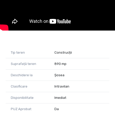
să mă contactați.
Adina Bacis - consultant imobiliar PropertyLab
Telefon: +40 767 103 967
Email: adina.bacis@propertylab.ro
CP2930282
Tip teren
Construcții
Suprafață teren
890 mp
Deschidere la
Șosea
Clasificare
Intravilan
Disponibilitate
Imediat
PUZ Aprobat
Da