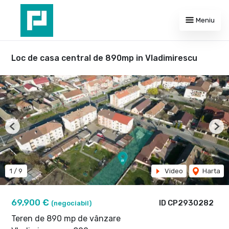
Meniu
Loc de casa central de 890mp in Vladimirescu
Previous
Nex
1
/
9
Video
Harta
69,900 €
ID CP2930282
(negociabil)
Teren de 890 mp de vânzare