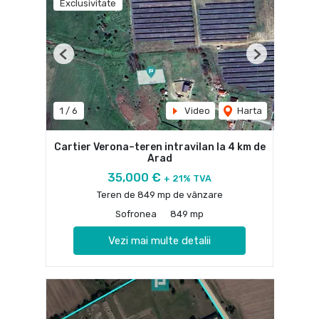
Exclusivitate
Previous
Next
1
/
6
Video
Harta
Cartier Verona–teren intravilan la 4 km de
Arad
35,000 €
+ 21% TVA
Teren de 849 mp de vânzare
Sofronea
849 mp
Vezi mai multe detalii