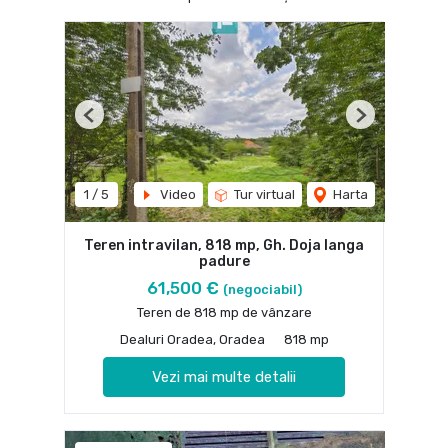
Previous
Next
1
/
5
Video
Tur virtual
Harta
Teren intravilan, 818 mp, Gh. Doja langa
padure
61,500 €
(negociabil)
Teren de 818 mp de vânzare
Dealuri Oradea, Oradea
818 mp
Vezi mai multe detalii