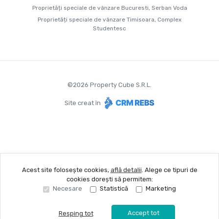
Proprietăți speciale de vânzare Bucuresti, Serban Voda
Proprietăți speciale de vânzare Timisoara, Complex
Studentesc
©
2026
Property Cube S.R.L.
Site creat în
Acest site folosește cookies,
află detalii
.
Alege ce tipuri de
cookies dorești să permitem:
Necesare
Statistică
Marketing
Accept tot
Resping tot
Sună acum
Solicită vizionare