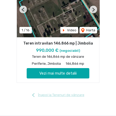
Previous
Next
1
/
16
Video
Harta
Teren intravilan 146.866 mp | Jimbolia
990,000 €
(negociabil)
Teren de 146,866 mp de vânzare
Periferie, Jimbolia
146,866 mp
Vezi mai multe detalii
Înapoi la Terenuri de vânzare