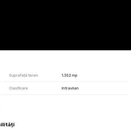
Suprafață teren
1,352 mp
Clasificare
Intravilan
ilități