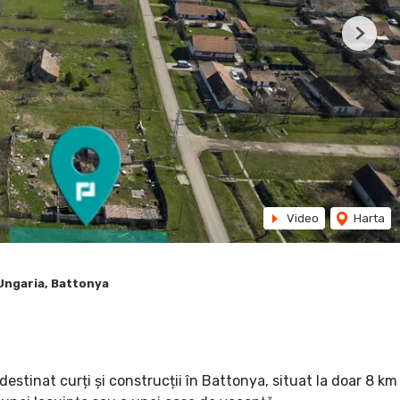
Next
Video
Harta
Ungaria, Battonya
estinat curți și construcții în Battonya, situat la doar 8 km