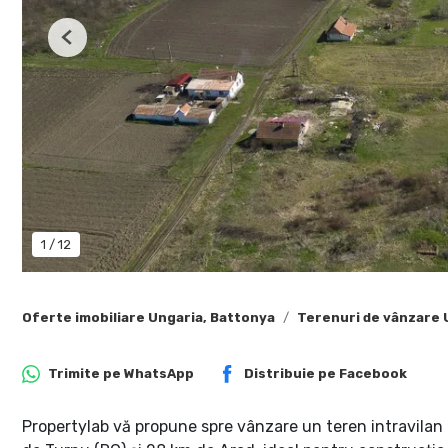
Previous
1
/
12
Oferte imobiliare Ungaria, Battonya
Terenuri de vânzare 
Trimite pe
WhatsApp
Distribuie pe
Facebook
Propertylab vă propune spre vânzare un teren intravilan d