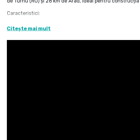
de Turnu (RO) și 28 km de Arad, ideal pentru construcția
Caracteristici:
Suprafață teren: 1352 mp
Citește mai mult
Front stradal: 40 m – acces facil și oportunitate pentru 
Utilități: apă, canalizare, curent și gaz – disponibile la m
Localizare excelentă: Zonă liniștită, cu acces rapid la gran
Terenul oferă un cadru ideal pentru construcții rezidenția
accesului la toate utilitățile necesare.
Pentru mai multe informații vă aștept la un telefon
Szekeres Carol-consultant imobiliar
Tel: 0729966649 email:carol.szekeres@propertylab.ro
CP2455077