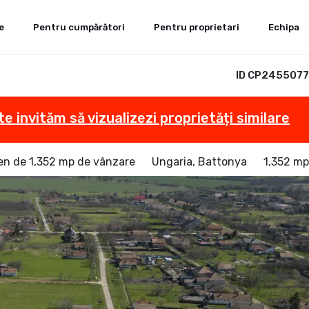
e
Pentru cumpărători
Pentru proprietari
Echipa
ID CP2455077
te invităm să vizualizezi proprietăți similare
en de 1,352 mp de vânzare
Ungaria, Battonya
1,352 mp