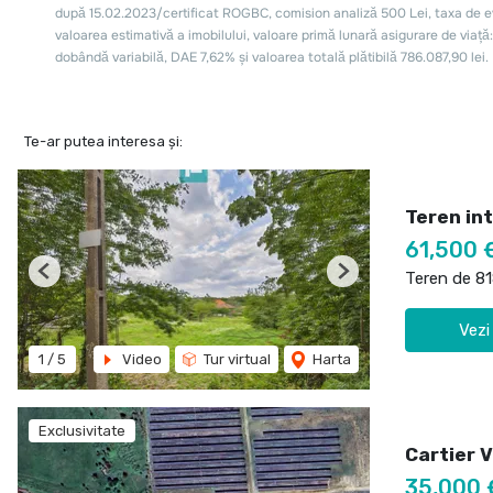
Te-ar putea interesa și:
Teren int
61,500 
Teren de 8
Previous
Next
Vezi
1
/
5
Video
Tur virtual
Harta
Exclusivitate
Cartier 
35,000