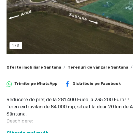
1
/
5
Oferte imobiliare Santana
Terenuri de vânzare Santana
Trimite pe
WhatsApp
Distribuie pe
Facebook
Reducere de preț de la 281.400 Eueo la 235.200 Euro !!!
Teren extravilan de 84.000 mp, situat la doar 20 km de 
Sântana.
Deschidere:
235 m + 170 m la DN79