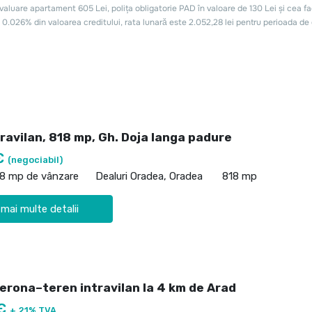
ravilan, 818 mp, Gh. Doja langa padure
€
(negociabil)
18 mp de vânzare
Dealuri Oradea, Oradea
818 mp
 mai multe detalii
Verona–teren intravilan la 4 km de Arad
 €
+ 21% TVA