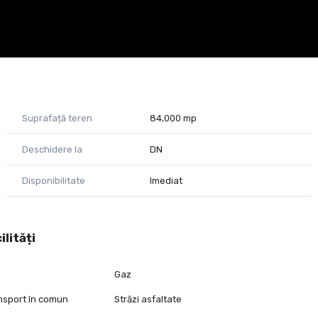
Suprafață teren
84,000 mp
Deschidere la
DN
Disponibilitate
Imediat
ilități
Gaz
ansport în comun
Străzi asfaltate